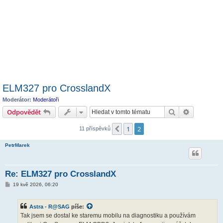
ELM327 pro CrosslandX
Moderátor:
Moderátoři
Hledat
Pokročilé 
Odpovědět
1
2
Předchozí
11 příspěvků
PetrMarek
Re: ELM327 pro CrosslandX
P
19 kvě 2026, 06:20
ř
í
s
Astra - R@SAG
píše:
p
ě
Tak jsem se dostal ke staremu mobilu na diagnostiku a používám
v