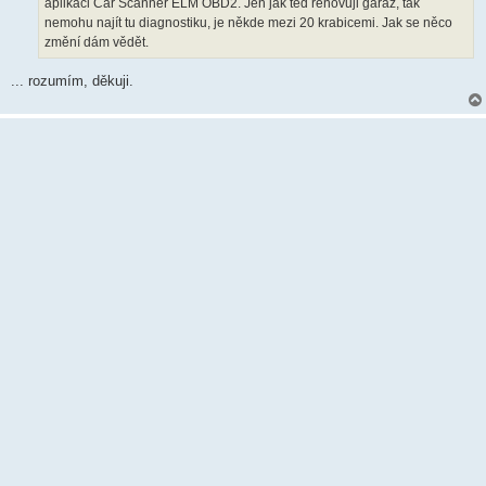
aplikaci Car Scanner ELM OBD2. Jen jak teď renovuji garáž, tak
e
k
nemohu najít tu diagnostiku, je někde mezi 20 krabicemi. Jak se něco
změní dám vědět.
... rozumím, děkuji.