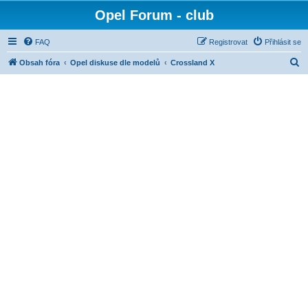
Opel Forum - club
FAQ
Registrovat
Přihlásit se
H
Obsah fóra
Opel diskuse dle modelů
Crossland X
l
e
d
a
t