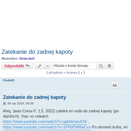
Zatekanie do zadnej kapoty
Moderátor:
Moderátoři
Hledat
Pokročilé 
Odpovědět
2 příspěvky • Stránka
1
z
1
Vlado01
Zatekanie do zadnej kapoty
P
06 srp 2024, 09:36
ř
í
Ahoj, (auto Corsa F, 1,5, 2022) zateká mi voda do zadnej kapoty (po
s
dažďoch). Viac vo videách
p
ě
https://www.youtube.com/watch?v=qqkbtmeuXXk
,
v
https://www.youtube.com/watch?v=1PKbPMWaCvs
Po otvorení kufra, mi
e