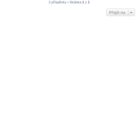
2 příspěvky • Stránka
1
z
1
Přejít na