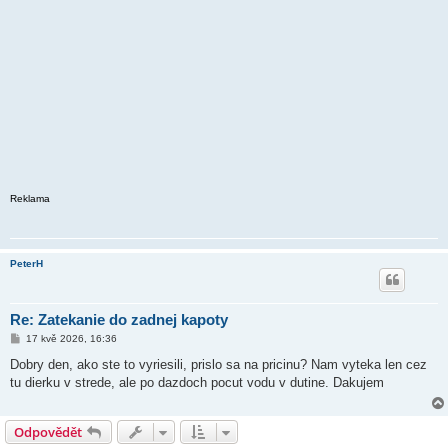
Reklama
PeterH
Re: Zatekanie do zadnej kapoty
P
17 kvě 2026, 16:36
ř
í
Dobry den, ako ste to vyriesili, prislo sa na pricinu? Nam vyteka len cez
s
tu dierku v strede, ale po dazdoch pocut vodu v dutine. Dakujem
p
ě
v
e
Odpovědět
k