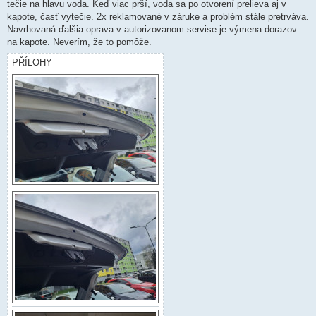
k
tečie na hlavu voda. Keď viac prší, voda sa po otvorení prelieva aj v
kapote, časť vytečie. 2x reklamované v záruke a problém stále pretrváva.
Navrhovaná ďalšia oprava v autorizovanom servise je výmena dorazov
na kapote. Neverím, že to pomôže.
PŘÍLOHY