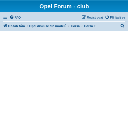
Opel Forum - club
FAQ
Registrovat
Přihlásit se
H
Obsah fóra
Opel diskuse dle modelů
Corsa
Corsa F
l
e
d
a
t