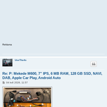
Reklama
UseThe4s
Re: P: Mekede M600, 7” IPS, 6 MB RAM, 128 GB SSD, NAVI,
DAB, Apple Car Play, Android Auto
P
04 kvě 2026, 11:57
ř
í
s
p
ě
v
e
k