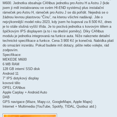
ě
M600. Jednotka obsahuje CANbus jednotku pro Astru H a Astru J (kde
v
jsem ji měl instalovanou ve svém HI-END systému) plus instalační
e
k
rámeček pro Astru H, rámeček pro Astru J se dá pořídit. Nejedná se o
žádnou levnou plastovou “Čínu”, na kterou všichni nadávají. Jde o
nejvýkonnější model roku 2023, kdy jsem ho kupoval za 8.500 Kč, dnes
je to stále slušná vyšší třída. Je to poctivá jednotka s kovovým tělem a
špičkovým IPS displayem (a to i na dnešní poměry). Díky CANbus
modulu je jednotka integrovaná na funkce auta. Níže naleznete detailní
technické specifikace a funkce. Cena 3.900 Kč je konečná. Nabídka platí
do smazání inzerátu. Pokud budete mít dotazy, pište nebo volejte, rád
zodpovím.
Specifikace:
MEKEDE M600
6 MB RAM
128 GB interní SSD disk
Android 11
7” IPS dotykový display
kovové tělo
OPEL CANbus
Apple Carplay + Android Auto
DAB
GPS navigace (Waze, Mapy.cz, GoogleMaps, Apple Maps)
Internet + Multimedia (YouTube, Spotify, TIDAL, Quobuz atd.)