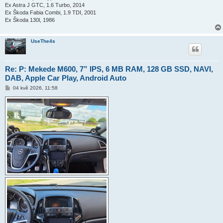
Ex Astra J GTC, 1.6 Turbo, 2014
Ex Škoda Fabia Combi, 1.9 TDI, 2001
Ex Škoda 130l, 1986
UseThe4s
Re: P: Mekede M600, 7” IPS, 6 MB RAM, 128 GB SSD, NAVI,
DAB, Apple Car Play, Android Auto
P
04 kvě 2026, 11:58
ř
í
s
p
ě
v
e
k