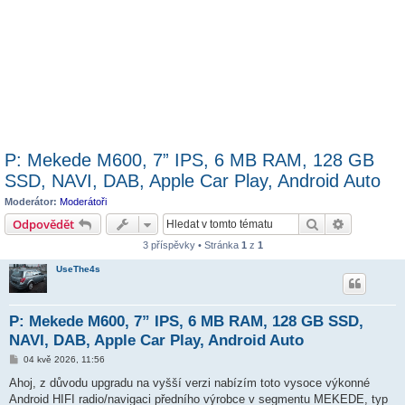
P: Mekede M600, 7” IPS, 6 MB RAM, 128 GB
SSD, NAVI, DAB, Apple Car Play, Android Auto
Moderátor:
Moderátoři
Hledat
Pokročilé 
Odpovědět
3 příspěvky • Stránka
1
z
1
UseThe4s
P: Mekede M600, 7” IPS, 6 MB RAM, 128 GB SSD,
NAVI, DAB, Apple Car Play, Android Auto
P
04 kvě 2026, 11:56
ř
í
Ahoj, z důvodu upgradu na vyšší verzi nabízím toto vysoce výkonné
s
Android HIFI radio/navigaci předního výrobce v segmentu MEKEDE, typ
p