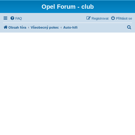
Opel Forum - club
FAQ
Registrovat
Přihlásit se
H
Obsah fóra
Všeobecný pokec
Auto-hifi
l
e
d
a
t