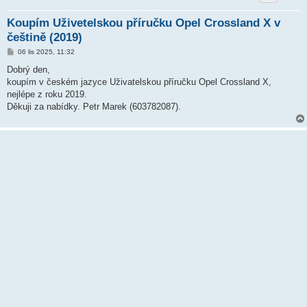
Koupím Uživetelskou příručku Opel Crossland X v
češtině (2019)
P
06 lis 2025, 11:32
ř
í
Dobrý den,
s
koupím v českém jazyce Uživatelskou příručku Opel Crossland X,
p
ě
nejlépe z roku 2019.
v
Děkuji za nabídky. Petr Marek (603782087).
e
k