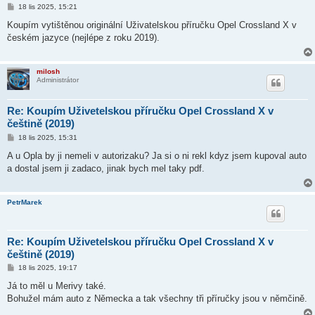
P
18 lis 2025, 15:21
ř
í
Koupím vytištěnou originální Uživatelskou příručku Opel Crossland X v
s
českém jazyce (nejlépe z roku 2019).
p
ě
v
e
milosh
k
Administrátor
Re: Koupím Uživetelskou příručku Opel Crossland X v
češtině (2019)
P
18 lis 2025, 15:31
ř
í
A u Opla by ji nemeli v autorizaku? Ja si o ni rekl kdyz jsem kupoval auto
s
a dostal jsem ji zadaco, jinak bych mel taky pdf.
p
ě
v
e
PetrMarek
k
Re: Koupím Uživetelskou příručku Opel Crossland X v
češtině (2019)
P
18 lis 2025, 19:17
ř
í
Já to měl u Merivy také.
s
Bohužel mám auto z Německa a tak všechny tři příručky jsou v němčině.
p
ě