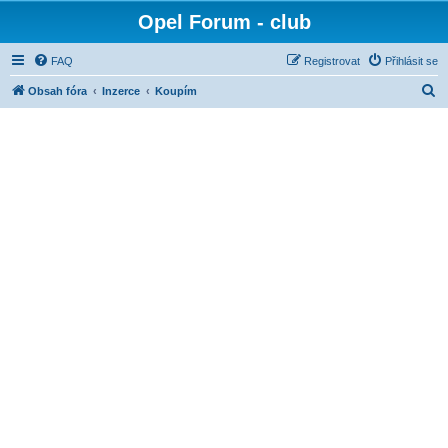
Opel Forum - club
FAQ
Registrovat
Přihlásit se
H
Obsah fóra
Inzerce
Koupím
l
e
d
a
t