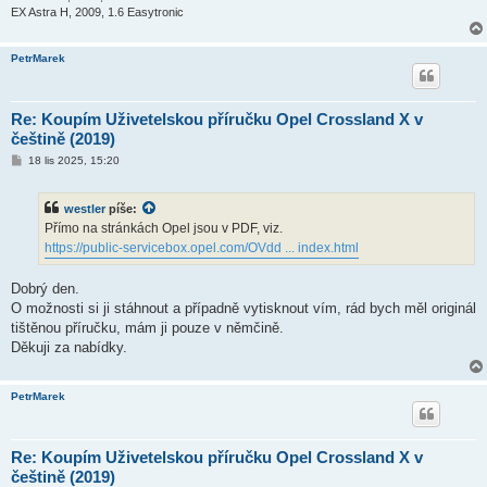
k
EX Astra H, 2009, 1.6 Easytronic
PetrMarek
Re: Koupím Uživetelskou příručku Opel Crossland X v
češtině (2019)
P
18 lis 2025, 15:20
ř
í
s
westler
píše:
p
ě
Přímo na stránkách Opel jsou v PDF, viz.
v
https://public-servicebox.opel.com/OVdd ... index.html
e
k
Dobrý den.
O možnosti si ji stáhnout a případně vytisknout vím, rád bych měl originál
tištěnou příručku, mám ji pouze v němčině.
Děkuji za nabídky.
PetrMarek
Re: Koupím Uživetelskou příručku Opel Crossland X v
češtině (2019)