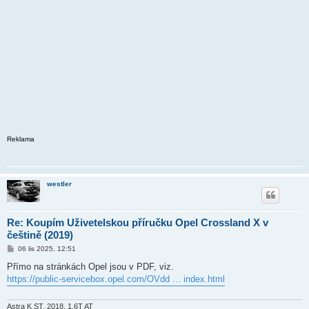
Reklama
westler
Re: Koupím Uživetelskou příručku Opel Crossland X v
češtině (2019)
P
06 lis 2025, 12:51
ř
í
Přímo na stránkách Opel jsou v PDF, viz.
s
https://public-servicebox.opel.com/OVdd ... index.html
p
ě
v
e
Astra K ST, 2018, 1.6T AT