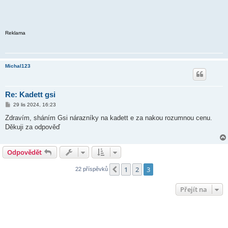
Reklama
Michal123
Re: Kadett gsi
P
29 lis 2024, 16:23
ř
í
Zdravím, sháním Gsi nárazníky na kadett e za nakou rozumnou cenu.
s
Děkuji za odpověď
p
ě
v
e
Odpovědět
k
1
2
3
Předchozí
22 příspěvků
Přejít na