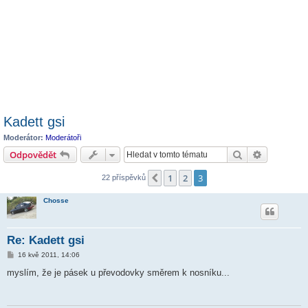
Kadett gsi
Moderátor:
Moderátoři
Hledat
Pokročilé 
Odpovědět
1
2
3
Předchozí
22 příspěvků
Chosse
Re: Kadett gsi
P
16 kvě 2011, 14:06
ř
í
myslím, že je pásek u převodovky směrem k nosníku...
s
p
ě
v