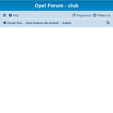
Opel Forum - club
FAQ
Registrovat
Přihlásit se
H
Obsah fóra
Opel diskuse dle modelů
Kadett
l
e
d
a
t