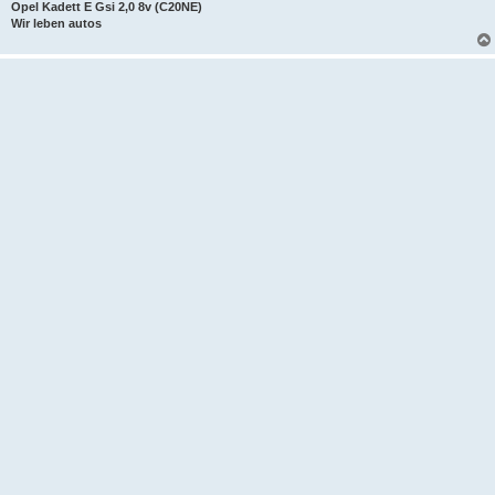
e
Opel Kadett E Gsi 2,0 8v (C20NE)
k
Wir leben autos