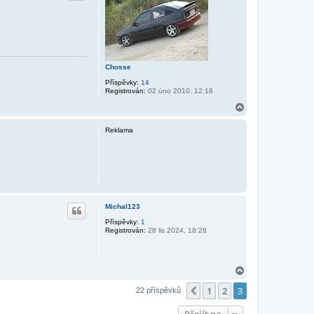
Chosse
Příspěvky:
14
Registrován:
02 úno 2010, 12:18
N
a
h
Reklama
o
r
u
Michal123
Příspěvky:
1
Registrován:
28 lis 2024, 18:28
N
a
1
2
3
h
Předchozí
22 příspěvků
o
r