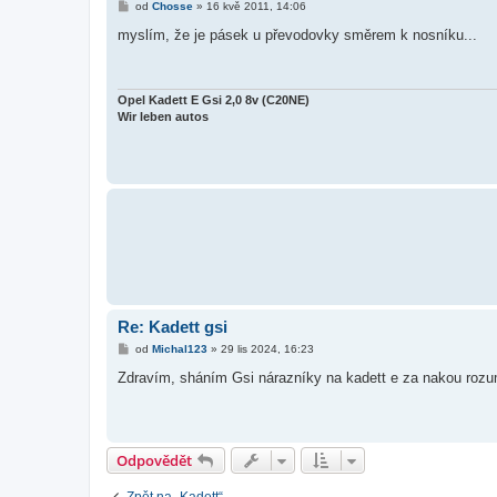
P
od
Chosse
»
16 kvě 2011, 14:06
ř
í
myslím, že je pásek u převodovky směrem k nosníku...
s
p
ě
v
e
Opel Kadett E Gsi 2,0 8v (C20NE)
k
Wir leben autos
Re: Kadett gsi
P
od
Michal123
»
29 lis 2024, 16:23
ř
í
Zdravím, sháním Gsi nárazníky na kadett e za nakou roz
s
p
ě
v
e
k
Odpovědět