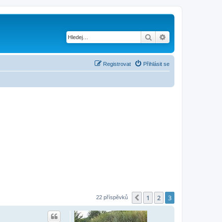
Hledat
Pokročilé hledání
Registrovat
Přihlásit se
1
2
3
Předchozí
22 příspěvků