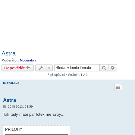
Astra
Moderátor:
Moderátoři
Hledat
Pokročilé 
Odpovědět
6 příspěvků • Stránka
1
z
1
michal.kuk
Astra
P
26 říj 2013, 08:59
ř
í
Tak tady mate pár fotek mé astry...
s
p
ě
v
PŘÍLOHY
e