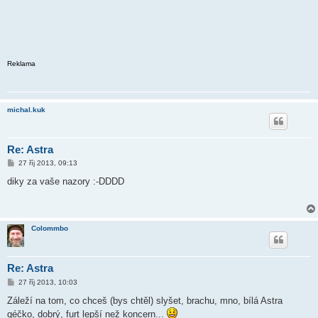
Reklama
michal.kuk
Re: Astra
P
27 říj 2013, 09:13
ř
í
diky za vaše nazory :-DDDD
s
p
ě
v
e
Colommbo
k
Re: Astra
P
27 říj 2013, 10:03
ř
í
Záleží na tom, co chceš (bys chtěl) slyšet, brachu, mno, bílá Astra
s
géčko, dobrý, furt lepší než koncern...
p