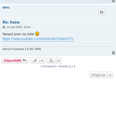
e
k
MP84
Re: Astra
P
10 dub 2023, 19:41
ř
í
Narazil jsem na tohle
s
https://www.youtube.com/shorts/nkOJNpUcF7c
p
ě
v
e
Astra H Caravan 1.6 16v 2006
k
Odpovědět
6 příspěvků • Stránka
1
z
1
Přejít na