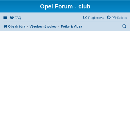
Opel Forum - club
FAQ
Registrovat
Přihlásit se
H
Obsah fóra
Všeobecný pokec
Fotky & Videa
l
e
d
a
t