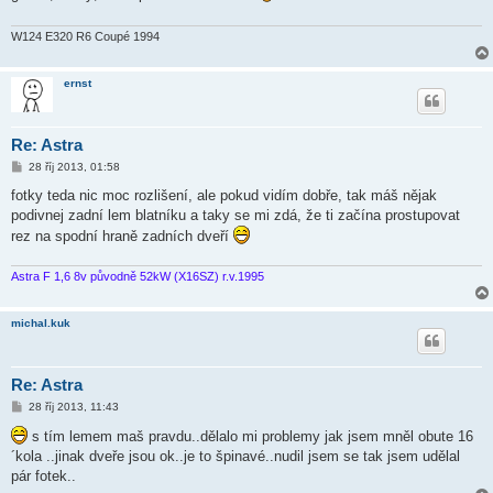
ě
v
e
W124 E320 R6 Coupé 1994
k
ernst
Re: Astra
P
28 říj 2013, 01:58
ř
í
fotky teda nic moc rozlišení, ale pokud vidím dobře, tak máš nějak
s
podivnej zadní lem blatníku a taky se mi zdá, že ti začína prostupovat
p
ě
rez na spodní hraně zadních dveří
v
e
k
Astra F 1,6 8v původně 52kW (X16SZ) r.v.1995
michal.kuk
Re: Astra
P
28 říj 2013, 11:43
ř
í
s tím lemem maš pravdu..dělalo mi problemy jak jsem mněl obute 16
s
´kola ..jinak dveře jsou ok..je to špinavé..nudil jsem se tak jsem udělal
p
ě
pár fotek..
v