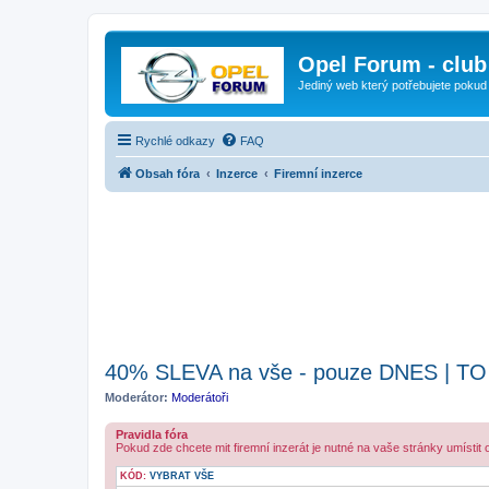
Opel Forum - club
Jediný web který potřebujete pokud
Rychlé odkazy
FAQ
Obsah fóra
Inzerce
Firemní inzerce
40% SLEVA na vše - pouze DNES | T
Moderátor:
Moderátoři
Pravidla fóra
Pokud zde chcete mit firemní inzerát je nutné na vaše stránky umístit
KÓD:
VYBRAT VŠE