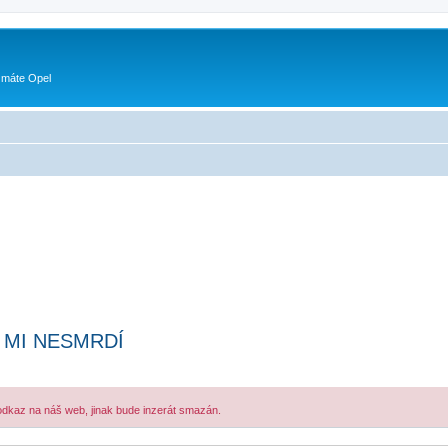
 máte Opel
O MI NESMRDÍ
 odkaz na náš web, jinak bude inzerát smazán.