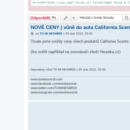
<a href="http://www.opel-forum.cz" title="Opel forum a k
Odpovědět
NOVÉ CENY | vůně do auta California Scen
P
od
TO MI NESMRDI
»
05 dub 2022, 20:50
ř
í
Trvale jsme snížily ceny všech produktů California Scents 
s
p
ě
(lze ověřit například na srovnávači zboží Heureka.cz)
v
e
k
Naposledy oživil TO MI NESMRDI v 05 dub 2022, 20:50
www.tominesmrdi.com
www.facebook.com/tominesmrdi
www.twitter.com/TOMINESMRDI
www.instagram.com/tominesmrdi