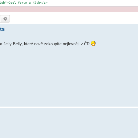
lub">Opel forum a klub</a>
Hledat
Pokročilé hledání
ts
a Jelly Belly, které nově zakoupíte nejlevněji v ČR