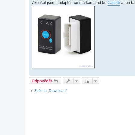
í
Zkoušel jsem i adaptér, co má kamarád ke
Caristě
a ten ta
s
p
ě
v
e
k
Odpovědět
Zpět na „Download“