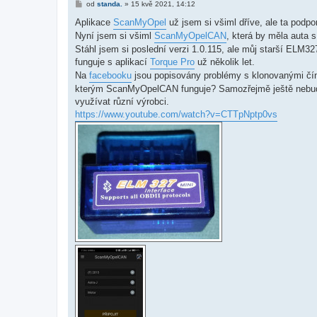
P
od
standa.
»
15 kvě 2021, 14:12
ř
í
Aplikace
ScanMyOpel
už jsem si všiml dříve, ale ta podp
s
Nyní jsem si všiml
ScanMyOpelCAN
, která by měla auta 
p
ě
Stáhl jsem si poslední verzi 1.0.115, ale můj starší ELM32
v
funguje s aplikací
Torque Pro
už několik let.
e
k
Na
facebooku
jsou popisovány problémy s klonovanými čín
kterým ScanMyOpelCAN funguje? Samozřejmě ještě nebude ji
využívat různí výrobci.
https://www.youtube.com/watch?v=CTTpNptp0vs