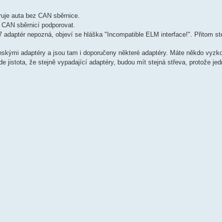
oruje auta bez CAN sběrnice.
s CAN sběrnicí podporovat.
7 adaptér nepozná, objeví se hláška "Incompatible ELM interface!". Přitom st
skými adaptéry a jsou tam i doporučeny některé adaptéry. Máte někdo vyzko
stota, že stejně vypadající adaptéry, budou mít stejná střeva, protože jed