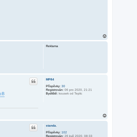
N
a
h
Reklama
o
r
u
MP84
Příspěvky:
30
Registrován:
06 pro 2020, 21:21
wcB
Bydliště:
kousek od Teplic
N
a
h
standa.
o
r
Příspěvky:
102
Registrován:
26 kvě 2020, 08:33
u