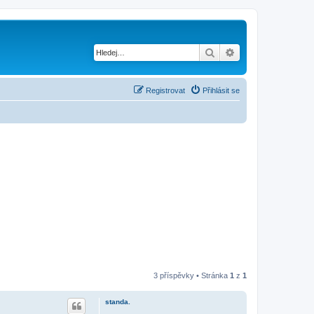
Hledat
Pokročilé hledání
Registrovat
Přihlásit se
3 příspěvky • Stránka
1
z
1
standa.