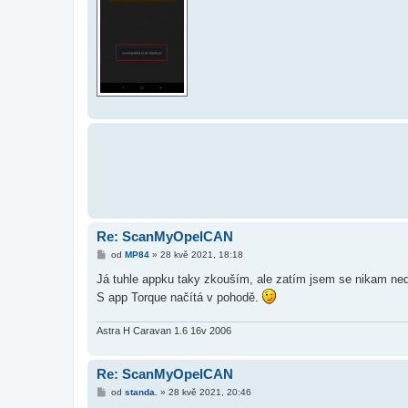
Re: ScanMyOpelCAN
P
od
MP84
»
28 kvě 2021, 18:18
ř
í
Já tuhle appku taky zkouším, ale zatím jsem se nikam ne
s
S app Torque načítá v pohodě.
p
ě
v
e
Astra H Caravan 1.6 16v 2006
k
Re: ScanMyOpelCAN
P
od
standa.
»
28 kvě 2021, 20:46
ř