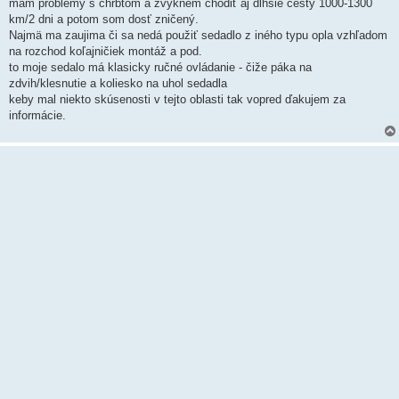
k
mám problémy s chrbtom a zvyknem chodiť aj dlhšie cesty 1000-1300
km/2 dni a potom som dosť zničený.
Najmä ma zaujima či sa nedá použiť sedadlo z iného typu opla vzhľadom
na rozchod koľajničiek montáž a pod.
to moje sedalo má klasicky ručné ovládanie - čiže páka na
zdvih/klesnutie a koliesko na uhol sedadla
keby mal niekto skúsenosti v tejto oblasti tak vopred ďakujem za
informácie.