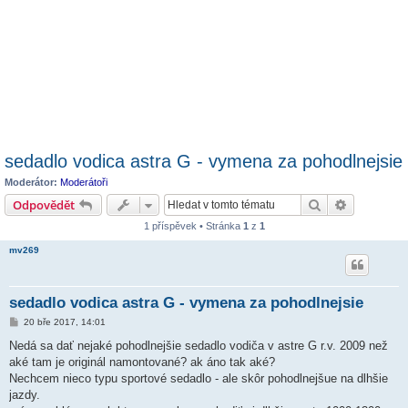
sedadlo vodica astra G - vymena za pohodlnejsie
Moderátor:
Moderátoři
Hledat
Pokročilé 
Odpovědět
1 příspěvek • Stránka
1
z
1
mv269
sedadlo vodica astra G - vymena za pohodlnejsie
P
20 bře 2017, 14:01
ř
í
Nedá sa dať nejaké pohodlnejšie sedadlo vodiča v astre G r.v. 2009 než
s
aké tam je originál namontované? ak áno tak aké?
p
ě
Nechcem nieco typu sportové sedadlo - ale skôr pohodlnejšue na dlhšie
v
jazdy.
e