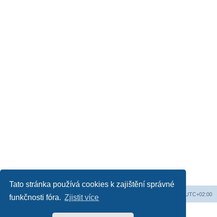
Tato stránka používá cookies k zajištění správné
Obsah fóra
Všechny časy jsou v
UTC+02:00
funkčnosti fóra.
Zjistit více
Založeno na
phpBB
® Forum Software © phpBB Limited