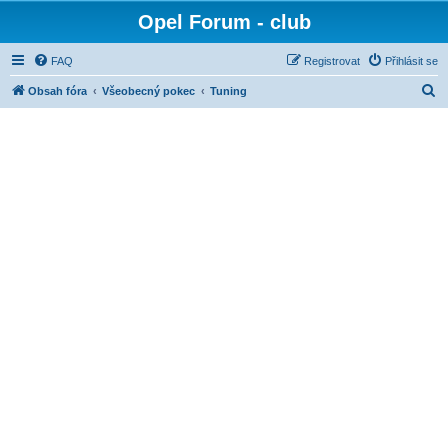
Opel Forum - club
FAQ
Registrovat
Přihlásit se
H
Obsah fóra
Všeobecný pokec
Tuning
l
e
d
a
t