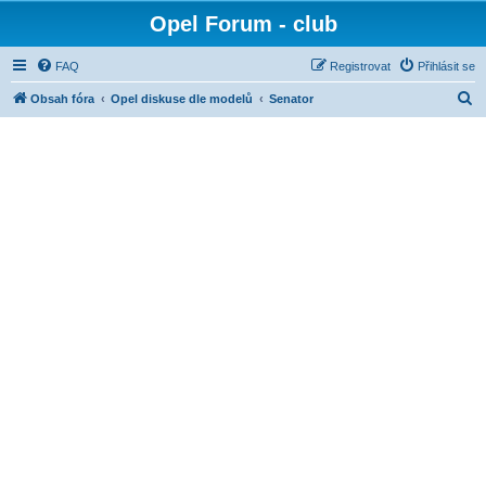
Opel Forum - club
FAQ
Registrovat
Přihlásit se
H
Obsah fóra
Opel diskuse dle modelů
Senator
l
e
d
a
t