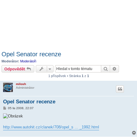
Opel Senator recenze
Moderátor:
Moderátoři
Hledat
Pokročilé 
Odpovědět
1 příspěvek • Stránka
1
z
1
milosh
Administrátor
Opel Senator recenze
P
05 lis 2008, 22:07
ř
í
s
p
ě
http://www.autohit.cz/clanek/708/opel_s ... _1992.html
v
e