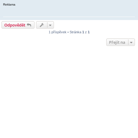
Reklama
Odpovědět
1 příspěvek • Stránka
1
z
1
Přejít na