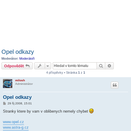
Opel odkazy
Moderátor:
Moderátoři
Hledat
Pokročilé 
Odpovědět
4 příspěvky • Stránka
1
z
1
milosh
Administrátor
Opel odkazy
P
29 říj 2008, 15:01
ř
í
Stranky ktere by vam v oblibenych nemely chybet
s
p
ě
www.opel.cz
v
www.astra-g.cz
e