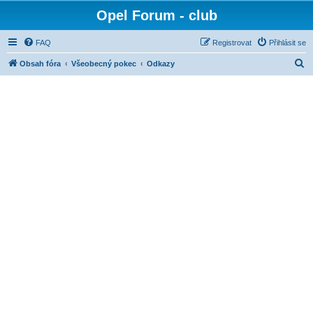
Opel Forum - club
FAQ
Registrovat
Přihlásit se
H
Obsah fóra
Všeobecný pokec
Odkazy
l
e
d
a
t