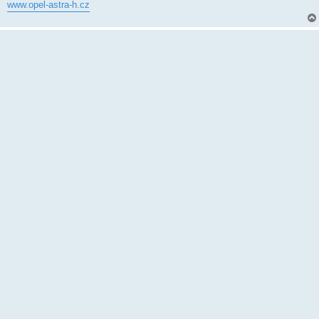
k
www.opel-astra-h.cz