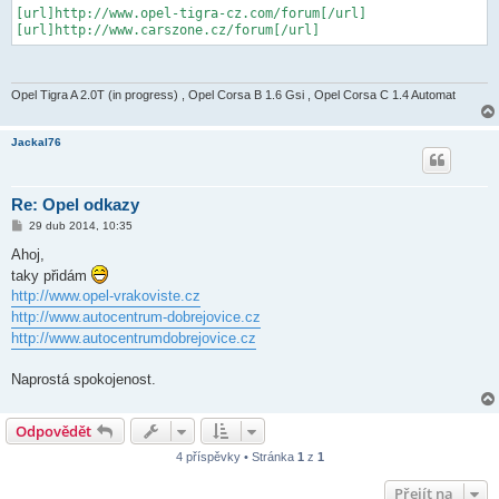
ě
[url]http://www.opel-tigra-cz.com/forum[/url]

v
[url]http://www.carszone.cz/forum[/url]
e
k
Opel Tigra A 2.0T (in progress) , Opel Corsa B 1.6 Gsi , Opel Corsa C 1.4 Automat
Jackal76
Re: Opel odkazy
P
29 dub 2014, 10:35
ř
í
Ahoj,
s
taky přidám
p
ě
http://www.opel-vrakoviste.cz
v
http://www.autocentrum-dobrejovice.cz
e
k
http://www.autocentrumdobrejovice.cz
Naprostá spokojenost.
Odpovědět
4 příspěvky • Stránka
1
z
1
Přejít na