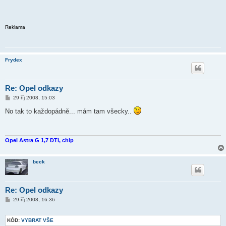
Reklama
Frydex
Re: Opel odkazy
P
29 říj 2008, 15:03
ř
í
No tak to každopádně... mám tam všecky..
s
p
ě
v
e
Opel Astra G 1,7 DTi, chip
k
beck
Re: Opel odkazy
P
29 říj 2008, 16:36
ř
í
s
KÓD:
VYBRAT VŠE
p