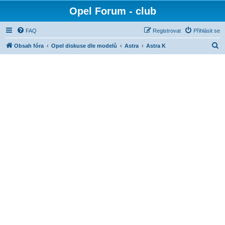
Opel Forum - club
FAQ
Registrovat
Přihlásit se
H
Obsah fóra
Opel diskuse dle modelů
Astra
Astra K
l
e
d
a
t