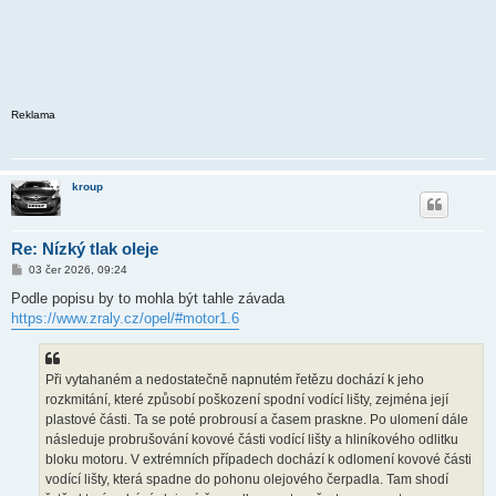
Reklama
kroup
Re: Nízký tlak oleje
P
03 čer 2026, 09:24
ř
í
Podle popisu by to mohla být tahle závada
s
https://www.zraly.cz/opel/#motor1.6
p
ě
v
e
k
Při vytahaném a nedostatečně napnutém řetězu dochází k jeho
rozkmitání, které způsobí poškození spodní vodící lišty, zejména její
plastové části. Ta se poté probrousí a časem praskne. Po ulomení dále
následuje probrušování kovové části vodící lišty a hliníkového odlitku
bloku motoru. V extrémních případech dochází k odlomení kovové části
vodící lišty, která spadne do pohonu olejového čerpadla. Tam shodí