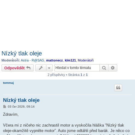
Nízký tlak oleje
Moderátoři:
Astra - R@SAG
,
mattonecz
,
klm121
,
Moderátoři
Hledat
Pokročilé 
Odpovědět
2 příspěvky • Stránka
1
z
1
tommaj
Nízký tlak oleje
P
03 čer 2026, 09:14
ř
í
Zdravím,
s
p
ě
Včera mi z ničeho nic zachrastil motor a vyskočila hláška “Nízký tlak
v
oleje-okamžitě vypněte motor”. Auto jsme odtáhli před barák. Je něco co
e