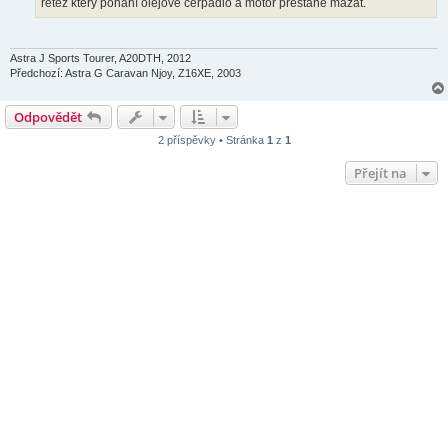
řetěz který pohání olejové čerpadlo a motor přestane mazat.
Astra J Sports Tourer, A20DTH, 2012
Předchozí: Astra G Caravan Njoy, Z16XE, 2003
Odpovědět
2 příspěvky • Stránka
1
z
1
Přejít na