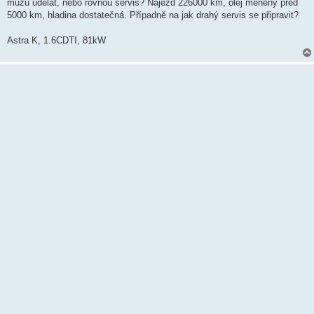
k
můžu udělat, nebo rovnou servis? Nájezd 226000 km, olej měněný před
5000 km, hladina dostatečná. Případně na jak drahý servis se připravit?
Astra K, 1.6CDTI, 81kW