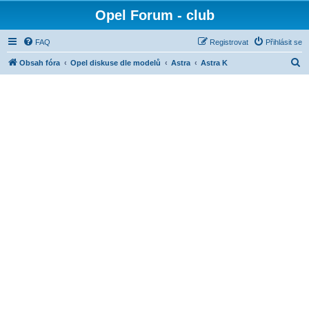
Opel Forum - club
FAQ
Registrovat
Přihlásit se
H
Obsah fóra
Opel diskuse dle modelů
Astra
Astra K
l
e
d
a
t