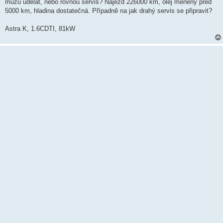
k
můžu udělat, nebo rovnou servis? Nájezd 226000 km, olej měněný před
5000 km, hladina dostatečná. Případně na jak drahý servis se připravit?
Astra K, 1.6CDTI, 81kW