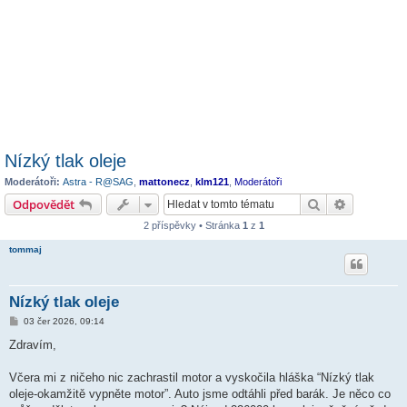
Nízký tlak oleje
Moderátoři:
Astra - R@SAG
,
mattonecz
,
klm121
,
Moderátoři
Hledat
Pokročilé 
Odpovědět
2 příspěvky • Stránka
1
z
1
tommaj
Nízký tlak oleje
P
03 čer 2026, 09:14
ř
í
Zdravím,
s
p
ě
Včera mi z ničeho nic zachrastil motor a vyskočila hláška “Nízký tlak
v
oleje-okamžitě vypněte motor”. Auto jsme odtáhli před barák. Je něco co
e