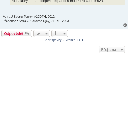
řetěz který pohání olejové čerpadlo a motor přestane mazat.
Astra J Sports Tourer, A20DTH, 2012
Předchozí: Astra G Caravan Njoy, Z16XE, 2003
Odpovědět
2 příspěvky • Stránka
1
z
1
Přejít na