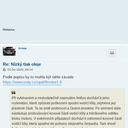
Reklama
kroup
Re: Nízký tlak oleje
P
03 čer 2026, 09:24
ř
í
Podle popisu by to mohla být tahle závada
s
https://www.zraly.cz/opel/#motor1.6
p
ě
v
e
k
Při vytahaném a nedostatečně napnutém řetězu dochází k jeho
rozkmitání, které způsobí poškození spodní vodící lišty, zejména její
plastové části. Ta se poté probrousí a časem praskne. Po ulomení dále
následuje probrušování kovové části vodící lišty a hliníkového odlitku
bloku motoru. V extrémních případech dochází k odlomení kovové části
vodící lišty, která spadne do pohonu olejového čerpadla. Tam shodí