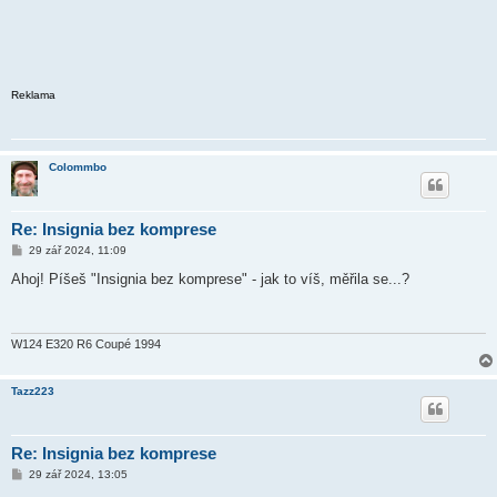
Reklama
Colommbo
Re: Insignia bez komprese
P
29 zář 2024, 11:09
ř
í
Ahoj! Píšeš "Insignia bez komprese" - jak to víš, měřila se...?
s
p
ě
v
e
W124 E320 R6 Coupé 1994
k
Tazz223
Re: Insignia bez komprese
P
29 zář 2024, 13:05
ř