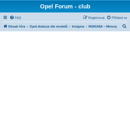
Opel Forum - club
FAQ
Registrovat
Přihlásit se
H
Obsah fóra
Opel diskuse dle modelů
Insignia
INSIGNIA – Motory
l
e
d
a
t