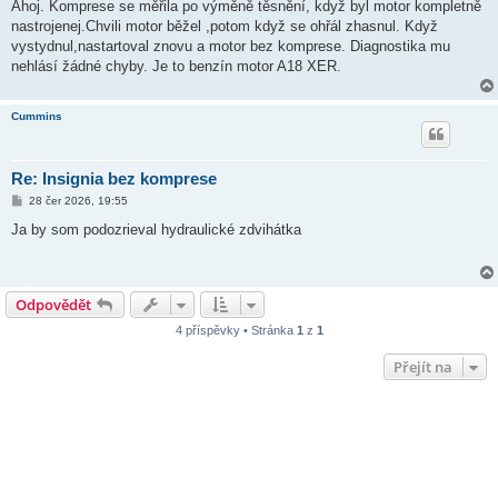
í
Ahoj. Komprese se měřila po výměně těsnění, když byl motor kompletně
s
nastrojenej.Chvili motor běžel ,potom když se ohřál zhasnul. Když
p
ě
vystydnul,nastartoval znovu a motor bez komprese. Diagnostika mu
v
nehlásí žádné chyby. Je to benzín motor A18 XER.
e
k
Cummins
Re: Insignia bez komprese
P
28 čer 2026, 19:55
ř
í
Ja by som podozrieval hydraulické zdvihátka
s
p
ě
v
e
Odpovědět
k
4 příspěvky • Stránka
1
z
1
Přejít na