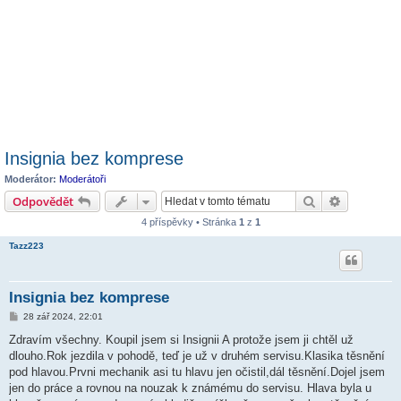
Insignia bez komprese
Moderátor:
Moderátoři
Hledat
Pokročilé 
Odpovědět
4 příspěvky • Stránka
1
z
1
Tazz223
Insignia bez komprese
P
28 zář 2024, 22:01
ř
í
Zdravím všechny. Koupil jsem si Insignii A protože jsem ji chtěl už
s
dlouho.Rok jezdila v pohodě, teď je už v druhém servisu.Klasika těsnění
p
ě
pod hlavou.Prvni mechanik asi tu hlavu jen očistil,dál těsnění.Dojel jsem
v
jen do práce a rovnou na nouzak k známému do servisu. Hlava byla u
e