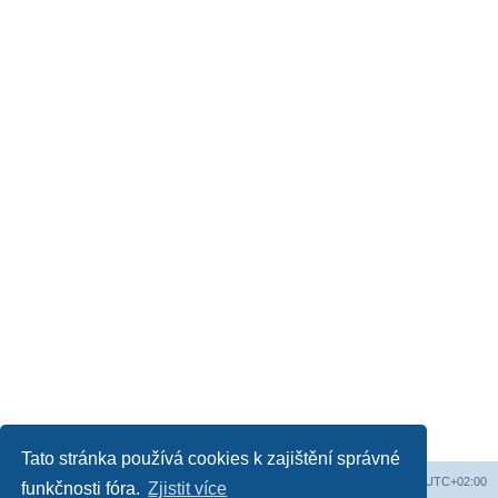
Tato stránka používá cookies k zajištění správné
Obsah fóra
Všechny časy jsou v
UTC+02:00
funkčnosti fóra.
Zjistit více