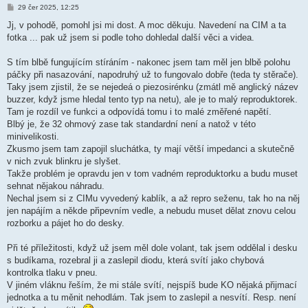
P
29 čer 2025, 12:25
ř
í
Jj, v pohodě, pomohl jsi mi dost. A moc děkuju. Navedení na CIM a ta
s
fotka ... pak už jsem si podle toho dohledal další věci a videa.
p
ě
v
S tím blbě fungujícím stíráním - nakonec jsem tam měl jen blbě polohu
e
k
páčky při nasazování, napodruhý už to fungovalo dobře (teda ty stěrače).
Taky jsem zjistil, že se nejedeá o piezosirénku (zmátl mě anglický název
buzzer, když jsme hledal tento typ na netu), ale je to malý reproduktorek.
Tam je rozdíl ve funkci a odpovídá tomu i to malé změřené napětí.
Blbý je, že 32 ohmový zase tak standardní není a natož v této
minivelikosti.
Zkusmo jsem tam zapojil sluchátka, ty mají větší impedanci a skutečně
v nich zvuk blinkru je slyšet.
Takže problém je opravdu jen v tom vadném reproduktorku a budu muset
sehnat nějakou náhradu.
Nechal jsem si z CIMu vyvedený kablík, a až repro seženu, tak ho na něj
jen napájím a někde připevním vedle, a nebudu muset dělat znovu celou
rozborku a pájet ho do desky.
Při té příležitosti, když už jsem měl dole volant, tak jsem oddělal i desku
s budíkama, rozebral ji a zaslepil diodu, která svítí jako chybová
kontrolka tlaku v pneu.
V jiném vláknu řeším, že mi stále svítí, nejspíš bude KO nějaká přijmací
jednotka a tu měnit nehodlám. Tak jsem to zaslepil a nesvítí. Resp. není