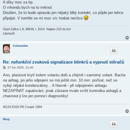
ě
A díky moc za tip.
v
O víkendu bych na to mrknul.
e
k
Doufám, že to bude opravdu jen nějaký blbý kontakt, co půjde jen lehce
připájet. V tomhle se mi moc víc hrabat nechce
Opel Zafira 1.8, 88kW, r. 2014. Najeto 215 tis.km
Litomyšl
Colommbo
Re: nefunkční zvuková signalizace blinkrů a vypnutí stěračů
P
27 čer 2025, 21:40
ř
í
Ano, plastové krytí kolem volantu dolů a zřejmě i samotný volant. Bacha
s
na airbag, po jeho odpojení se má ještě min. 10 min. počkat, než se
p
ě
vybijí nějaké kondenzátory... A hlavně - při odpojeném airbagu
v
NEZAPÍNAT zapalování, jinak zůstane trvale svítit kontrolka airbagů a
e
k
zhasnout ji lze jen pomocí diagnostiky!
W124 E320 R6 Coupé 1994
Niraj