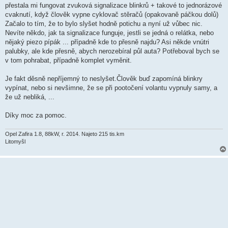
s
přestala mi fungovat zvuková signalizace blinkrů + takové to jednorázové
p
ě
cvaknutí, když člověk vypne cyklovač stěračů (opakovaně páčkou dolů)
v
Začalo to tím, že to bylo slyšet hodně potichu a nyní už vůbec nic.
e
k
Nevíte někdo, jak ta signalizace funguje, jestli se jedná o relátka, nebo
nějaký piezo pípák ... případně kde to přesně najdu? Asi někde vnútri
palubky, ale kde přesně, abych nerozebíral půl auta? Potřeboval bych se
v tom pohrabat, případně komplet vyměnit.
Je fakt děsně nepříjemný to neslyšet.Člověk buď zapomíná blinkry
vypínat, nebo si nevšimne, že se při pootočení volantu vypnuly samy, a
že už nebliká, ...
Díky moc za pomoc.
Opel Zafira 1.8, 88kW, r. 2014. Najeto 215 tis.km
Litomyšl