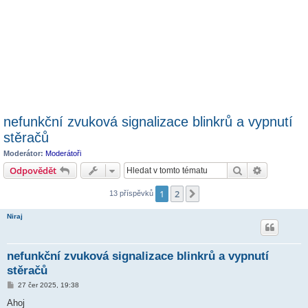
nefunkční zvuková signalizace blinkrů a vypnutí
stěračů
Moderátor:
Moderátoři
Hledat
Pokročilé 
Odpovědět
1
2
Další
13 příspěvků
Niraj
nefunkční zvuková signalizace blinkrů a vypnutí
stěračů
P
27 čer 2025, 19:38
ř
í
Ahoj