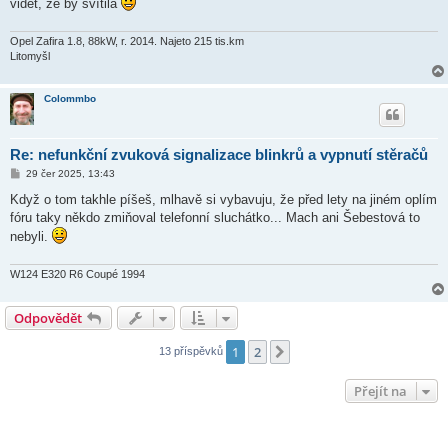
vidět, že by svítila
Opel Zafira 1.8, 88kW, r. 2014. Najeto 215 tis.km
Litomyšl
Colommbo
Re: nefunkční zvuková signalizace blinkrů a vypnutí stěračů
P
29 čer 2025, 13:43
ř
í
Když o tom takhle píšeš, mlhavě si vybavuju, že před lety na jiném oplím
s
fóru taky někdo zmiňoval telefonní sluchátko... Mach ani Šebestová to
p
ě
nebyli.
v
e
k
W124 E320 R6 Coupé 1994
Odpovědět
1
2
Další
13 příspěvků
Přejít na