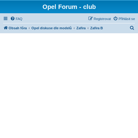
Opel Forum - club
FAQ
Registrovat
Přihlásit se
H
Obsah fóra
Opel diskuse dle modelů
Zafira
Zafira B
l
e
d
a
t