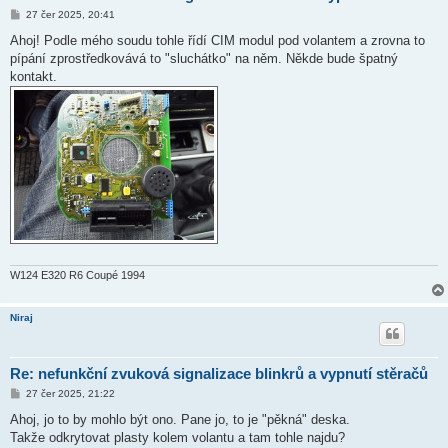
P
27 čer 2025, 20:41
ř
í
Ahoj! Podle mého soudu tohle řídí CIM modul pod volantem a zrovna to
s
pípání zprostředkovává to "sluchátko" na něm. Někde bude špatný
p
ě
kontakt.
v
e
k
W124 E320 R6 Coupé 1994
Niraj
Re: nefunkční zvuková signalizace blinkrů a vypnutí stěračů
P
27 čer 2025, 21:22
ř
í
Ahoj, jo to by mohlo být ono. Pane jo, to je "pěkná" deska.
s
Takže odkrytovat plasty kolem volantu a tam tohle najdu?
p