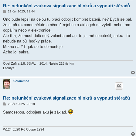
Re: nefunkční zvuková signalizace blinkrů a vypnutí stěračů
P
27 čer 2025, 21:44
ř
í
Ono bude lepší na celou tu práci odpojit komplet baterii, ne? Bych se bál,
s
že si při rozborce někde o něco štrejchnu a airbagch mi vyletí, nebo tam
p
ě
odpálím něco v elektronice.
v
Ale tím, že musí dolů celý volant a airbag, to jsi mě nepotešil, sakra. To
e
k
nebude na půl hoďky práce.
Mrknu na YT, jak se to demontuje.
Acho jo, sakra.
Opel Zafira 1.8, 88kW, r. 2014. Najeto 215 tis.km
Litomyšl
Colommbo
Re: nefunkční zvuková signalizace blinkrů a vypnutí stěračů
P
28 čer 2025, 20:18
ř
í
Samosebou, odpojení aku je základ.
s
p
ě
v
e
W124 E320 R6 Coupé 1994
k