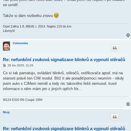
se uvnitř.
Takže si dám rozborku znovu
Opel Zafira 1.8, 88kW, r. 2014. Najeto 215 tis.km
Litomyšl
Colommbo
Re: nefunkční zvuková signalizace blinkrů a vypnutí stěračů
P
29 čer 2025, 11:33
ř
í
Co si tak pamatuju, ovládání blinkrů, stěračů, ostřikovače apod. má na
s
starosti právě ten CIM modul. Blíž ti ale poradit/pomoci neumím - nikdy
p
ě
jsem auto s CIMem neměl a tedy nic takového řešit nemusel, kusé
v
informace o něm mám jen z jiných oplích fór...
e
k
W124 E320 R6 Coupé 1994
Niraj
Re: nefunkční zvuková signalizace blinkrů a vypnutí stěračů