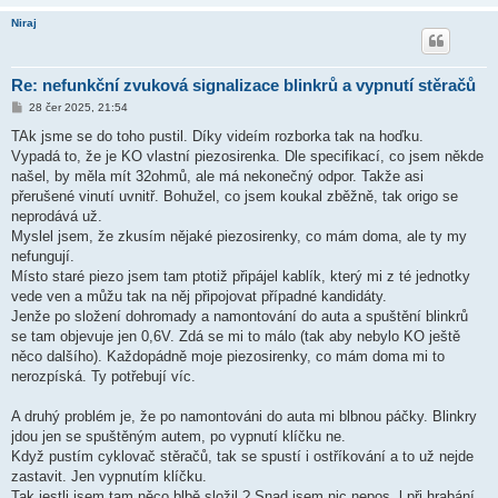
Niraj
Re: nefunkční zvuková signalizace blinkrů a vypnutí stěračů
P
28 čer 2025, 21:54
ř
í
TAk jsme se do toho pustil. Díky videím rozborka tak na hoďku.
s
Vypadá to, že je KO vlastní piezosirenka. Dle specifikací, co jsem někde
p
ě
našel, by měla mít 32ohmů, ale má nekonečný odpor. Takže asi
v
přerušené vinutí uvnitř. Bohužel, co jsem koukal zběžně, tak origo se
e
k
neprodává už.
Myslel jsem, že zkusím nějaké piezosirenky, co mám doma, ale ty my
nefungují.
Místo staré piezo jsem tam ptotiž připájel kablík, který mi z té jednotky
vede ven a můžu tak na něj připojovat případné kandidáty.
Jenže po složení dohromady a namontování do auta a spuštění blinkrů
se tam objevuje jen 0,6V. Zdá se mi to málo (tak aby nebylo KO ještě
něco dalšího). Každopádně moje piezosirenky, co mám doma mi to
nerozpíská. Ty potřebují víc.
A druhý problém je, že po namontováni do auta mi blbnou páčky. Blinkry
jdou jen se spuštěným autem, po vypnutí klíčku ne.
Když pustím cyklovač stěračů, tak se spustí i ostříkování a to už nejde
zastavit. Jen vypnutím klíčku.
Tak jestli jsem tam něco blbě složil ? Snad jsem nic nepos..l při hrabání