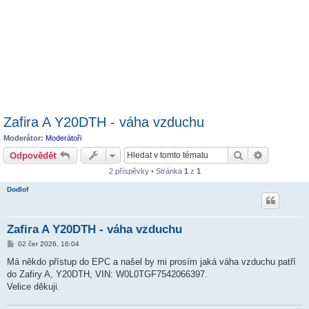
Zafira A Y20DTH - váha vzduchu
Moderátor:
Moderátoři
Hledat
Pokročilé 
Odpovědět
2 příspěvky • Stránka
1
z
1
Dodlof
Zafira A Y20DTH - váha vzduchu
P
02 čer 2026, 16:04
ř
í
Má někdo přístup do EPC a našel by mi prosím jaká váha vzduchu patří
s
do Zafiry A, Y20DTH, VIN: W0L0TGF7542066397.
p
ě
Velice děkuji.
v
e