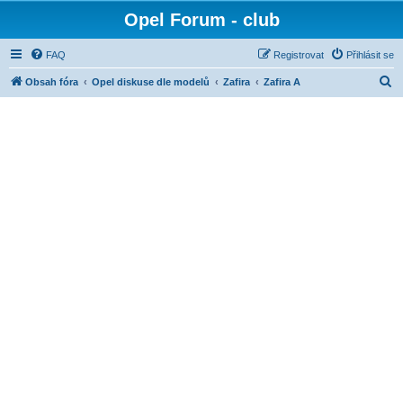
Opel Forum - club
FAQ
Registrovat
Přihlásit se
H
Obsah fóra
Opel diskuse dle modelů
Zafira
Zafira A
l
e
d
a
t