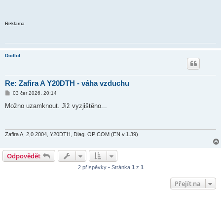
Reklama
Dodlof
Re: Zafira A Y20DTH - váha vzduchu
P
03 čer 2026, 20:14
ř
í
Možno uzamknout. Již vyzjištěno...
s
p
ě
v
e
Zafira A, 2,0 2004, Y20DTH, Diag. OP COM (EN v.1.39)
k
Odpovědět
2 příspěvky • Stránka
1
z
1
Přejít na