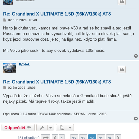
Administrátor
Re: Grandland X ULTIMATE 1.5D (96kW/130k) AT8
P
02 dub 2026, 13:48
ř
í
No to je druha vec, kamos mel prave V60 a rad se ho zbavil a ted jezdi
s
Passatem a nemuze si ho vynachvalit, holt kdyz si to clovek plati sam, i
p
ě
kdyz jezdi pracovne dost, je to jina liga nez, kdyz to plati firma.
v
e
k
Mit Volvo jako soukr, to aby clovek vydelaval 100/mesic.
R@dek
Re: Grandland X ULTIMATE 1.5D (96kW/130k) AT8
P
02 čer 2026, 15:05
ř
í
Vypadá to, že služební Volvo se nekoná a Grandland bude sloužit ještě
s
nějaký pátek, Má teprve 4 roky, takže ještě mladík.
p
ě
v
e
Opel Astra J 1,4 turbo 103kW/140k notchback-SEDAN - drive - 2015
k
Odpovědět
Stránka
14
z
16
1
12
13
14
15
16
Předchozí
Další
151 příspěvků
…