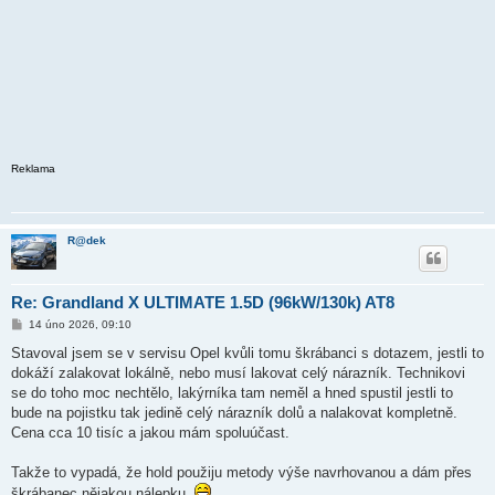
Reklama
R@dek
Re: Grandland X ULTIMATE 1.5D (96kW/130k) AT8
P
14 úno 2026, 09:10
ř
í
Stavoval jsem se v servisu Opel kvůli tomu škrábanci s dotazem, jestli to
s
dokáží zalakovat lokálně, nebo musí lakovat celý nárazník. Technikovi
p
ě
se do toho moc nechtělo, lakýrníka tam neměl a hned spustil jestli to
v
bude na pojistku tak jedině celý nárazník dolů a nalakovat kompletně.
e
k
Cena cca 10 tisíc a jakou mám spoluúčast.
Takže to vypadá, že hold použiju metody výše navrhovanou a dám přes
škrábanec nějakou nálepku,
.