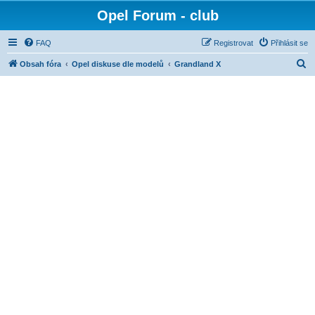
Opel Forum - club
FAQ
Registrovat
Přihlásit se
H
Obsah fóra
Opel diskuse dle modelů
Grandland X
l
e
d
a
t