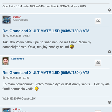
Opel Astra J 1,4 turbo 103kW/140k notchback-SEDAN - drive - 2015
milosh
Administrátor
Re: Grandland X ULTIMATE 1.5D (96kW/130k) AT8
P
02 dub 2026, 09:13
ř
í
Tak jako Volvo nebo Opel to snad není co řešit ne? Radim by
s
samozřejmě vzal Opla, ten jiný značky neumí
p
ě
v
e
Colommbo
k
Re: Grandland X ULTIMATE 1.5D (96kW/130k) AT8
P
02 dub 2026, 11:31
ř
í
Co mám povědomost, Volvo mívalo dycky dost drahý servis... Což by ale
s
firmě nemuselo vadit.
p
ě
v
e
W124 E320 R6 Coupé 1994
k
milosh