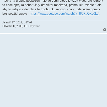
"tečky" a drobná poškození, ale ve větší ploše je vždy vidět, pro rozstřik
e
k
to chce sprej (a nebo tužky dát větší množství, přebrousit, rozleštit, ale
aby to nebylo vidět chce to trochu zkušeností - např. zde video opravy
bez použití spreje -
https://www.youtube.com/watch?v=f88RaQXd0Lo
).
Astra K ST, 2018, 1.6T AT
EX Astra H, 2009, 1.6 Easytronic