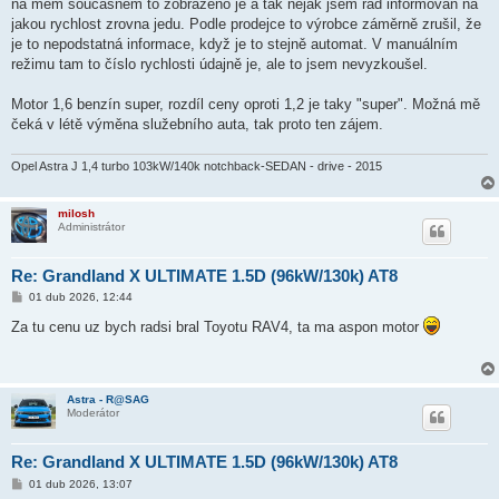
na mém současném to zobrazeno je a tak nějak jsem rád informován na
jakou rychlost zrovna jedu. Podle prodejce to výrobce záměrně zrušil, že
je to nepodstatná informace, když je to stejně automat. V manuálním
režimu tam to číslo rychlosti údajně je, ale to jsem nevyzkoušel.
Motor 1,6 benzín super, rozdíl ceny oproti 1,2 je taky "super". Možná mě
čeká v létě výměna služebního auta, tak proto ten zájem.
Opel Astra J 1,4 turbo 103kW/140k notchback-SEDAN - drive - 2015
milosh
Administrátor
Re: Grandland X ULTIMATE 1.5D (96kW/130k) AT8
P
01 dub 2026, 12:44
ř
í
Za tu cenu uz bych radsi bral Toyotu RAV4, ta ma aspon motor
s
p
ě
v
e
Astra - R@SAG
k
Moderátor
Re: Grandland X ULTIMATE 1.5D (96kW/130k) AT8
P
01 dub 2026, 13:07
ř