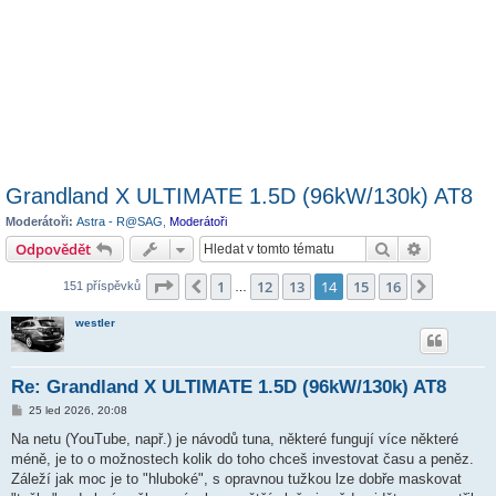
Grandland X ULTIMATE 1.5D (96kW/130k) AT8
Moderátoři:
Astra - R@SAG
,
Moderátoři
Hledat
Pokročilé 
Odpovědět
Stránka
14
z
16
1
12
13
14
15
16
Předchozí
Další
151 příspěvků
…
westler
Re: Grandland X ULTIMATE 1.5D (96kW/130k) AT8
P
25 led 2026, 20:08
ř
í
Na netu (YouTube, např.) je návodů tuna, některé fungují více některé
s
méně, je to o možnostech kolik do toho chceš investovat času a peněz.
p
ě
Záleží jak moc je to "hluboké", s opravnou tužkou lze dobře maskovat
v