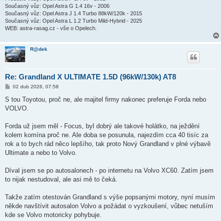
Současný vůz: Opel Astra G 1.4 16v - 2006
Současný vůz: Opel Astra J 1.4 Turbo 88kW/120k - 2015
Současný vůz: Opel Astra L 1.2 Turbo Mild-Hybrid - 2025
WEB: astra-rasag.cz - vše o Opelech.
R@dek
Re: Grandland X ULTIMATE 1.5D (96kW/130k) AT8
P
02 dub 2026, 07:58
ř
í
S tou Toyotou, proč ne, ale majitel firmy nakonec preferuje Forda nebo
s
VOLVO.
p
ě
v
Forda už jsem měl - Focus, byl dobrý ale takové holátko, na ježdění
e
k
kolem komína proč ne. Ale doba se posunula, najezdím cca 40 tisíc za
rok a to bych rád něco lepšího, tak proto Nový Grandland v plné výbavě
Ultimate a nebo to Volvo.
Díval jsem se po autosalonech - po internetu na Volvo XC60. Zatím jsem
to nijak nestudoval, ale asi mě to čeká.
Takže zatím otestován Grandland s výše popsanými motory, nyní musím
někde navštívit autosalon Volvo a požádat o vyzkoušení, vůbec netuším
kde se Volvo motoricky pohybuje.