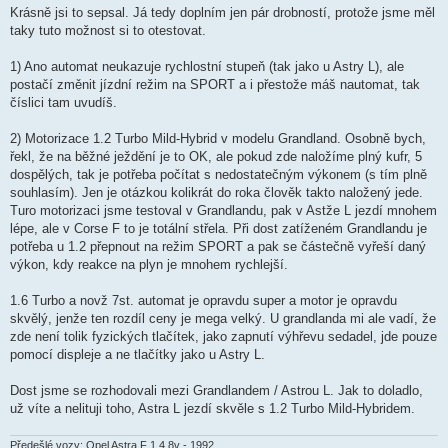
í
Krásně jsi to sepsal. Já tedy doplním jen pár drobností, protože jsme měl
s
taky tuto možnost si to otestovat.
p
ě
v
1) Ano automat neukazuje rychlostní stupeň (tak jako u Astry L), ale
e
k
postačí změnit jízdní režim na SPORT a i přestože máš nautomat, tak
číslici tam uvudíš.
2) Motorizace 1.2 Turbo Mild-Hybrid v modelu Grandland. Osobně bych,
řekl, že na běžné ježdění je to OK, ale pokud zde naložíme plný kufr, 5
dospělých, tak je potřeba počítat s nedostatečným výkonem (s tím plně
souhlasím). Jen je otázkou kolikrát do roka člověk takto naložený jede.
Turo motorizaci jsme testoval v Grandlandu, pak v Astže L jezdí mnohem
lépe, ale v Corse F to je totální střela. Při dost zatíženém Grandlandu je
potřeba u 1.2 přepnout na režim SPORT a pak se částečně vyřeší daný
výkon, kdy reakce na plyn je mnohem rychlejší.
1.6 Turbo a novž 7st. automat je opravdu super a motor je opravdu
skvělý, jenže ten rozdíl ceny je mega velký. U grandlanda mi ale vadí, že
zde není tolik fyzických tlačítek, jako zapnutí výhřevu sedadel, jde pouze
pomocí displeje a ne tlačítky jako u Astry L.
Dost jsme se rozhodovali mezi Grandlandem / Astrou L. Jak to doladlo,
už víte a nelituji toho, Astra L jezdí skvěle s 1.2 Turbo Mild-Hybridem.
Předešlé vozy: Opel Astra F 1.4 8v - 1992