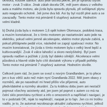
okreska, kousek dálnice. auto jede docela pěkně, jen je opravdu slyšet
motor - zvuk 3 válce. Jinak zátah docela OK, měl jsem obavu z velkého
auta a malého motoru, ale jízda byla opravdu plynulá, při sešlápnutí plynu
auto reagovalo ochotně. Jeli jsme dva lidi. Asi by byl rozdíl plné auto a se
zavazadly. Tento motor má primárně 6 stupňový automat. Hodnotím
velmi kladně.
b) Druhá jízda byla s motorem 1,6 opět kolem Olomouce, podobná trasa,
a musím konstatovat, že s tímto motorem po nastartování auto jede na
elektriku, pokud velmi jemně akcelerujete, elektro motor plynule zabírá, a
pokud přišlápnete pedál více, následně se zapojí spalovací motor. No
musím konstatovat, že jízda s tímto motorem byla o velký level lepší a
kultivovanější. Zvuk 4 válce lahodící a skoro neslyšitelný. Byl jsem
opravdu nadšen a požitek z jízdy byl daleko silnější. Akcelerace velmi
působivá a hlavně stále bylo cítit dostatek výkonu v případě potřeby.
Tento motor má primárně 7 stupňový automat. Hodnotím skvěle.
Celkově jsem rád, že jsem se svezl s novým Grandlandem, je to přece
jen o kus větší auto než mám nyní Grandlanda 2022. Měl jsem obavy z
rozměrů, ale po nasednutí mi hned přišlo vše příjemné, auto
předvídatelné a rozměry akurátní. Za tu krátkou dobu jsem ani nestačil
pojmout všechny asistenty atd, jen jsem jel poprvé s autem co má na
čelní sklo promítánu rychlost a info o omezeních a například i navigaci, je
to v podstatě OK, nijak to nepřekáží, naopak je to fajn. Jen co mi trošku
vadilo, je to, že automat nezobrazuje aktuální zařazenou rychlost, jelikož