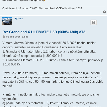
Opel Astra J 1,4 turbo 103kW/140k notchback-SEDAN - drive - 2015
R@dek
Re: Grandland X ULTIMATE 1.5D (96kW/130k) AT8
P
01 dub 2026, 12:38
ř
í
V moto Morava Olomouc jsem si v pondělí 30.3.2026 nechal udělat
s
cenovou nabídku na nového Grandlanda. Ceny mám dvě:
p
ě
1. Grandland Ultimate Hybrid 1,2 turbo - cena i s nějakými příplatky,
v
hlavně tažné a lepší sedadla je 892 000 Kč
e
k
2. Grandland Ultimate PHEV 1,6 Turbo - cena s těmi samými příplatky je
1 160 000 Kč
Rozdíl 268 tisíc za motor, 1,2 má malou baterku, která se nijak nenabíjí
ze zásuvky, ale dobíjí se provozem, někteří jej mají ve své Astře, a 1,6
má baterii větší na cca 80 - 90 km jízdy a je nutné ji jednou za čas dobít
ze sítě.
Primárně mi nešlo ani tak o technické parametry motorů, ale o to si je
vyzkoušet.
a) první jízda byla s motorem 1,2, kolem Olomouce, město, vesnice,