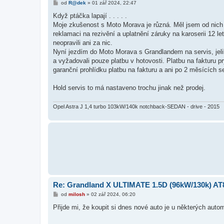
P
od
R@dek
»
01 zář 2024, 22:47
ř
í
Když ptáčka lapají . . . . .
s
Moje zkušenost s Moto Morava je různá. Měl jsem od nich Ast
p
ě
reklamaci na rezivění a uplatnění záruky na karoserii 12 l
v
neopravili ani za nic.
e
k
Nyní jezdím do Moto Morava s Grandlandem na servis, jelikož
a vyžadovali pouze platbu v hotovosti. Platbu na fakturu p
garanční prohlídku platbu na fakturu a ani po 2 měsících 
Hold servis to má nastaveno trochu jinak než prodej.
Opel Astra J 1,4 turbo 103kW/140k notchback-SEDAN - drive - 2015
Re: Grandland X ULTIMATE 1.5D (96kW/130k) AT
P
od
milosh
»
02 zář 2024, 06:20
ř
í
Přijde mi, že koupit si dnes nové auto je u některých autom
s
p
ě