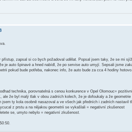
8
ava.
ný přístup, zapsal si co bych požadoval udělat. Popsal jsem taky, že se mi sj
 že je auto špinavé a hned nabídl, že po servise auto umyjí. Sepsali jsme za
trii pokud bude potřeba, nakonec info, že auto bude za cca 4 hodiny hotovo
 odhad technika, porovnatelná s cenou konkurence v Opel Olomouc= pozitivn
K, ale že byl malý tlak v obou zadních kolech, že je dofoukaly a že geometrie
jsem ty kola osobně nasazoval a ve všech jak předních i zadních nastavil tl
vycucal z prstu a na nějakou geometrii se vykašlali = negativní zkušenost
epletete se, umyto nebylo = negativní zkušenost.
50:50.