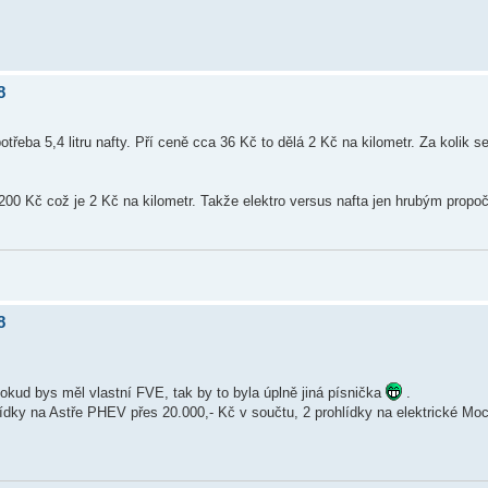
8
ba 5,4 litru nafty. Pří ceně cca 36 Kč to dělá 2 Kč na kilometr. Za kolik se
 200 Kč což je 2 Kč na kilometr. Takže elektro versus nafta jen hrubým propo
8
okud bys měl vlastní FVE, tak by to byla úplně jiná písnička
.
hlídky na Astře PHEV přes 20.000,- Kč v součtu, 2 prohlídky na elektrické M