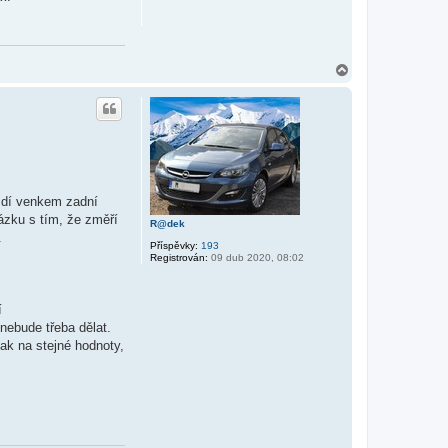
N
a
h
o
r
u
íždí venkem zadní
kázku s tím, že změří
R@dek
.
Příspěvky:
193
Registrován:
09 dub 2020, 08:02
í
 nebude třeba dělat.
ak na stejné hodnoty,