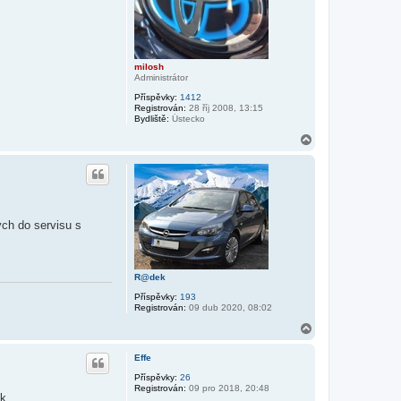
milosh
Administrátor
Příspěvky:
1412
Registrován:
28 říj 2008, 13:15
Bydliště:
Ústecko
N
a
h
o
r
u
ch do servisu s
R@dek
Příspěvky:
193
Registrován:
09 dub 2020, 08:02
N
a
h
Effe
o
r
Příspěvky:
26
Registrován:
09 pro 2018, 20:48
u
k.