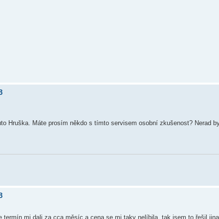
8
Auto Hruška. Máte prosím někdo s tímto servisem osobní zkušenost? Nerad by
8
 termín mi dali za cca měsíc a cena se mi taky nelíbila ,tak jsem to řešil jina