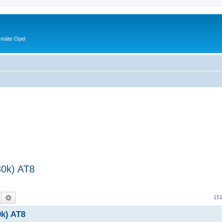
 máte Opel
0k) AT8
Hledat
Pokročilé hledání
151
k) AT8