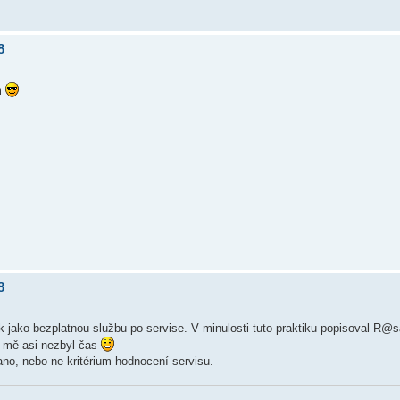
8
m
8
k jako bezplatnou službu po servise. V minulosti tuto praktiku popisoval R@s
u mě asi nezbyl čas
no, nebo ne kritérium hodnocení servisu.