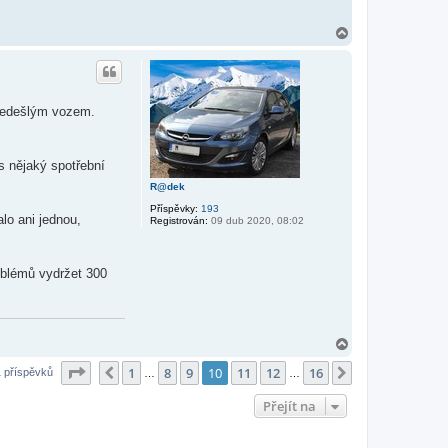
N
a
h
o
r
u
předešlým vozem.
s nějaký spotřební
R@dek
Příspěvky:
193
lo ani jednou,
Registrován:
09 dub 2020, 08:02
roblémů vydržet 300
N
a
Stránka
10
z
16
1
8
9
10
11
12
16
h
Předchozí
Další
 příspěvků
…
…
o
r
Přejít na
u