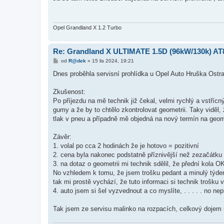
s
p
ě
v
e
Opel Grandland X 1.2 Turbo
k
Re: Grandland X ULTIMATE 1.5D (96kW/130k) AT
P
od
R@dek
»
15 lis 2024, 19:21
ř
í
Dnes proběhla servisní prohlídka u Opel Auto Hruška Ostr
s
p
ě
Zkušenost:
v
Po příjezdu na mě technik již čekal, velmi rychlý a vstříc
e
k
gumy a že by to chtělo zkontrolovat geometrii. Taky viděl,
tlak v pneu a případně mě objedná na nový termín na geome
Závěr:
1. volal po cca 2 hodinách že je hotovo = pozitivní
2. cena byla nakonec podstatně příznivější než zezačátku
3. na dotaz o geometrii mi technik sdělil, že přední kola O
No vzhledem k tomu, že jsem trošku pedant a minulý týden 
tak mi prostě vychází, že tuto informaci si technik trošku 
4. auto jsem si šel vyzvednout a co myslíte, . . . . . no n
Tak jsem ze servisu malinko na rozpacích, celkový dojem 