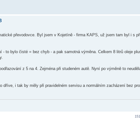
8
matické převodovce. Byl jsem v Kojetíně - firma KAPS, už jsem tam byl i s 
í - to bylo čisté = bez chyb - a pak samotná výměna. Celkem 8 litrů oleje plu
y.
odřazování z 5 na 4. Zejména při studeném autě. Nyní po výměně to neuděla
ko dříve, i tak by měly při pravidelném servisu a normálním zacházení bez p
151