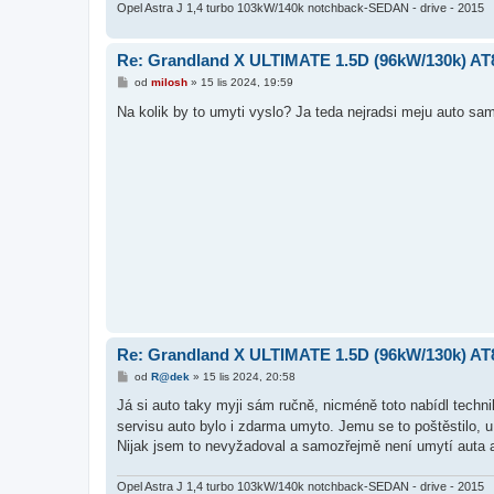
Opel Astra J 1,4 turbo 103kW/140k notchback-SEDAN - drive - 2015
Re: Grandland X ULTIMATE 1.5D (96kW/130k) AT
P
od
milosh
»
15 lis 2024, 19:59
ř
í
Na kolik by to umyti vyslo? Ja teda nejradsi meju auto sa
s
p
ě
v
e
k
Re: Grandland X ULTIMATE 1.5D (96kW/130k) AT
P
od
R@dek
»
15 lis 2024, 20:58
ř
í
Já si auto taky myji sám ručně, nicméně toto nabídl techni
s
servisu auto bylo i zdarma umyto. Jemu se to poštěstilo, 
p
ě
Nijak jsem to nevyžadoval a samozřejmě není umytí auta a
v
e
k
Opel Astra J 1,4 turbo 103kW/140k notchback-SEDAN - drive - 2015