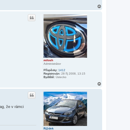
N
a
h
o
r
u
milosh
Administrátor
Příspěvky:
1412
Registrován:
28 říj 2008, 13:15
Bydliště:
Ústecko
N
a
h
o
r
u
ag, že v rámci
R@dek