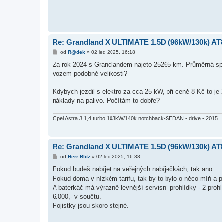
Re: Grandland X ULTIMATE 1.5D (96kW/130k) AT
P
od
R@dek
»
02 led 2025, 16:18
ř
í
Za rok 2024 s Grandlandem najeto 25265 km. Průměrná spotře
s
vozem podobné velikosti?
p
ě
v
Kdybych jezdil s elektro za cca 25 kW, při ceně 8 Kč to je
e
k
náklady na palivo. Počítám to dobře?
Opel Astra J 1,4 turbo 103kW/140k notchback-SEDAN - drive - 2015
Re: Grandland X ULTIMATE 1.5D (96kW/130k) AT
P
od
Herr Blitz
»
02 led 2025, 16:38
ř
í
Pokud budeš nabíjet na veřejných nabíječkách, tak ano.
s
Pokud doma v nízkém tarifu, tak by to bylo o něco míň a p
p
ě
A baterkáč má výrazně levnější servisní prohlídky - 2 pro
v
6.000,- v součtu.
e
k
Pojistky jsou skoro stejné.