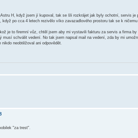
ru H, když jsem jí kupoval, tak se šli rozkrájet jak byly ochotní, servis je p
et, když po cca 4 letech rezivělo víko zavazadlového prostoru tak se k ničem
 je to firemní vůz, chtěl jsem aby mi vystavili fakturu za servis a firma by t
rý musí schválit vedení. No tak jsem napsal mail na vedení, zda by mi umožni
se nikdo neobtěžoval ani odpovědět.
8
obilek "za trest".