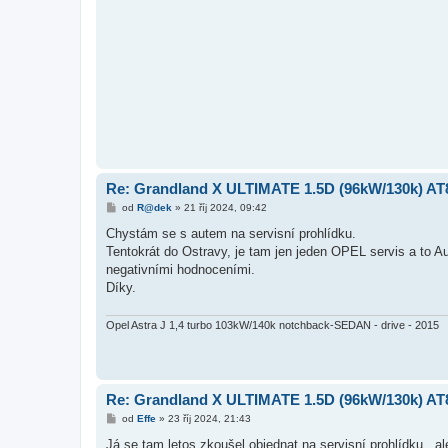
v
e
k
Re: Grandland X ULTIMATE 1.5D (96kW/130k) AT
P
od
R@dek
»
21 říj 2024, 09:42
ř
í
Chystám se s autem na servisní prohlídku.
s
Tentokrát do Ostravy, je tam jen jeden OPEL servis a to 
p
ě
negativními hodnoceními.
v
Díky.
e
k
Opel Astra J 1,4 turbo 103kW/140k notchback-SEDAN - drive - 2015
Re: Grandland X ULTIMATE 1.5D (96kW/130k) AT
P
od
Effe
»
23 říj 2024, 21:43
ř
í
Já se tam letos zkoušel objednat na servisní prohlídku , ale