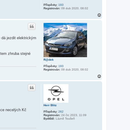
Příspěvky:
193
Registrován:
09 dub 2020, 08:02
N
a
h
o
r
u
 dá jezdit elektrickým
čtem zhruba stejné
R@dek
Příspěvky:
193
Registrován:
09 dub 2020, 08:02
N
a
h
o
r
u
Herr Blitz
occe necelých Kč
Příspěvky:
262
Registrován:
24 črc 2023, 11:09
Bydliště:
Lázně Toušeň