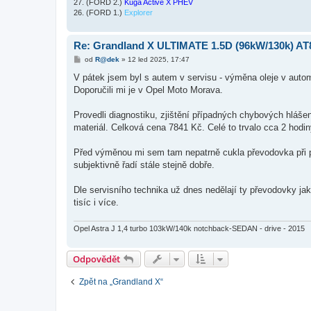
27. (FORD 2.)
Kuga Active X PHEV
26. (FORD 1.)
Explorer
Re: Grandland X ULTIMATE 1.5D (96kW/130k) AT
P
od
R@dek
»
12 led 2025, 17:47
ř
í
V pátek jsem byl s autem v servisu - výměna oleje v auto
s
Doporučili mi je v Opel Moto Morava.
p
ě
v
Provedli diagnostiku, zjištění případných chybových hlášen
e
k
materiál. Celková cena 7841 Kč. Celé to trvalo cca 2 hodin
Před výměnou mi sem tam nepatrně cukla převodovka při p
subjektivně řadí stále stejně dobře.
Dle servisního technika už dnes nedělají ty převodovky ja
tisíc i více.
Opel Astra J 1,4 turbo 103kW/140k notchback-SEDAN - drive - 2015
Odpovědět
Zpět na „Grandland X“