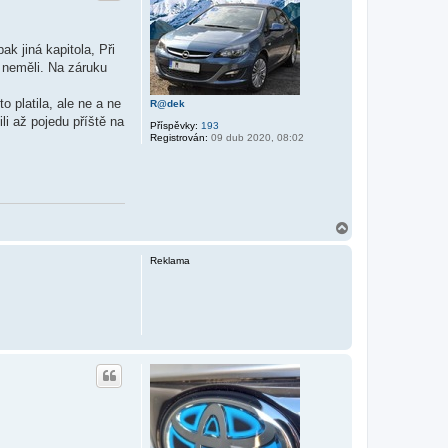
ak jiná kapitola, Při
u neměli. Na záruku
o platila, ale ne a ne
R@dek
li až pojedu příště na
Příspěvky:
193
Registrován:
09 dub 2020, 08:02
N
a
h
Reklama
o
r
u