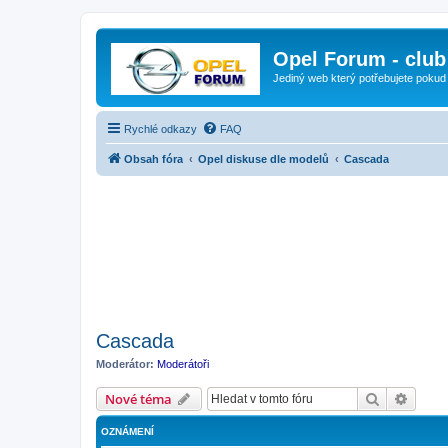
Opel Forum - club
Jediný web který potřebujete pokud
Rychlé odkazy
FAQ
Obsah fóra
Opel diskuse dle modelů
Cascada
Cascada
Moderátor:
Moderátoři
Hledat
Pokroč
Nové téma
OZNÁMENÍ