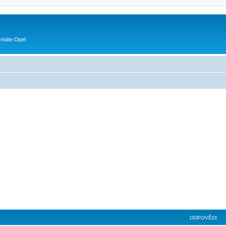
 máte Opel
ilé hledání
ODPOVĚDI