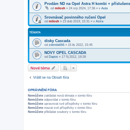
Prodám ND na Opel Astra H kombi + příslušenst
od
milosh
»
24 srp 2024, 17:36
» v
Auta
Srovnávač povinného ručení Opel
od
milosh
»
23 dub 2019, 15:31
» v
Astra
TÉMATA
disky Cascada
od
zdenda666
»
15 lis 2022, 15:45
NOVY OPEL CASCADA
od
Dapos
»
17 říj 2012, 19:28
Nové téma
Vrátit se na Obsah fóra
OPRÁVNĚNÍ FÓRA
Nemůžete
zakládat nová témata v tomto fóru
Nemůžete
odpovídat v tomto fóru
Nemůžete
upravovat své příspěvky v tomto fóru
Nemůžete
mazat své příspěvky v tomto fóru
Nemůžete
přikládat soubory v tomto fóru