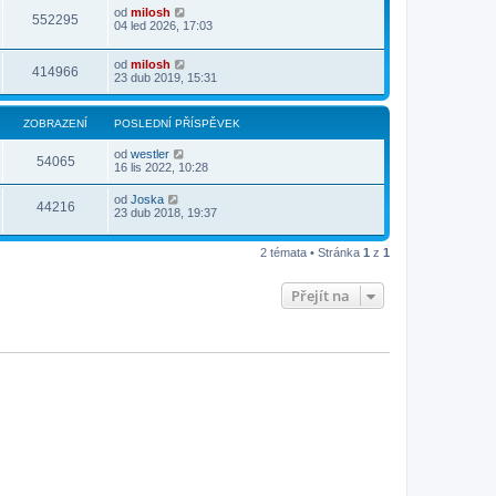
od
milosh
552295
04 led 2026, 17:03
od
milosh
414966
23 dub 2019, 15:31
ZOBRAZENÍ
POSLEDNÍ PŘÍSPĚVEK
od
westler
54065
16 lis 2022, 10:28
od
Joska
44216
23 dub 2018, 19:37
2 témata • Stránka
1
z
1
Přejít na