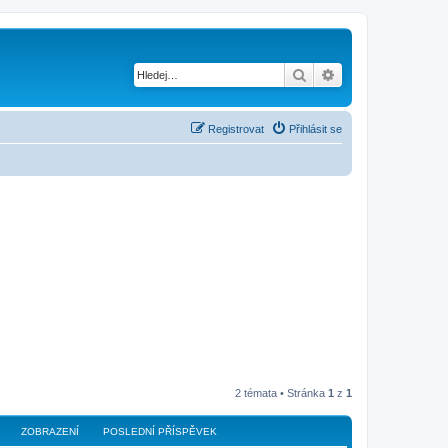
Hledat
Pokročilé hledání
Registrovat
Přihlásit se
2 témata • Stránka
1
z
1
ZOBRAZENÍ
POSLEDNÍ PŘÍSPĚVEK