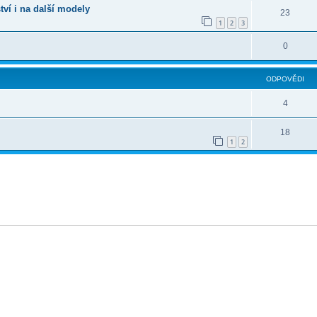
ví i na další modely
23
1
2
3
0
ODPOVĚDI
4
18
1
2