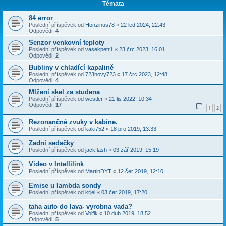
Témata
84 error
Poslední příspěvek od
Honzinus78
«
22 led 2024, 22:43
Odpovědi:
4
Senzor venkovní teploty
Poslední příspěvek od
vasekpetr1
«
23 črc 2023, 16:01
Odpovědi:
2
Bubliny v chladící kapalině
Poslední příspěvek od
723novy723
«
17 črc 2023, 12:48
Odpovědi:
4
Mlžení skel za studena
Poslední příspěvek od
westler
«
21 lis 2022, 10:34
Odpovědi:
17
1
2
Rezonančné zvuky v kabíne.
Poslední příspěvek od
kaki752
«
18 pro 2019, 13:33
Zadní sedačky
Poslední příspěvek od
jackflash
«
03 zář 2019, 15:19
Video v Intellilink
Poslední příspěvek od
MartinDYT
«
12 čer 2019, 12:10
Emise u lambda sondy
Poslední příspěvek od
krjel
«
03 čer 2019, 17:20
taha auto do lava- vyrobna vada?
Poslední příspěvek od
Volfik
«
10 dub 2019, 18:52
Odpovědi:
5