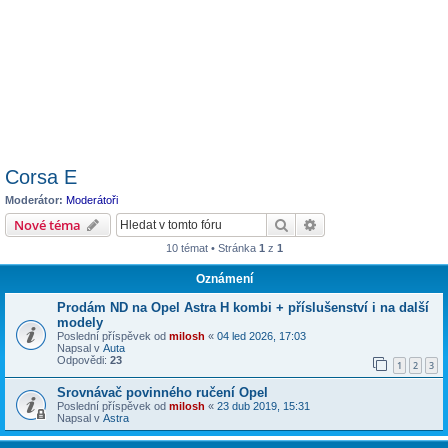
Corsa E
Moderátor:
Moderátoři
Hledat
Pokročilé hledání
Nové téma
10 témat • Stránka
1
z
1
Oznámení
Prodám ND na Opel Astra H kombi + příslušenství i na další
modely
Poslední příspěvek od
milosh
«
04 led 2026, 17:03
Napsal v
Auta
Odpovědi:
23
1
2
3
Srovnávač povinného ručení Opel
Poslední příspěvek od
milosh
«
23 dub 2019, 15:31
Napsal v
Astra