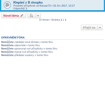
Klepání z B sloupku
Poslední příspěvek od
Kocour73
«
01 črc 2017, 13:17
Odpovědi:
1
Nové téma
10 témat • Stránka
1
z
1
Přejít na
OPRÁVNĚNÍ FÓRA
Nemůžete
zakládat nová témata v tomto fóru
Nemůžete
odpovídat v tomto fóru
Nemůžete
upravovat své příspěvky v tomto fóru
Nemůžete
mazat své příspěvky v tomto fóru
Nemůžete
přikládat soubory v tomto fóru