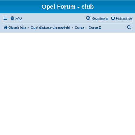
Opel Forum - club
FAQ
Registrovat
Přihlásit se
H
Obsah fóra
Opel diskuse dle modelů
Corsa
Corsa E
l
e
d
a
t