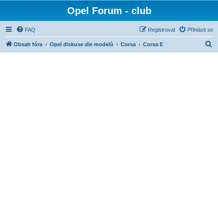
Opel Forum - club
FAQ
Registrovat
Přihlásit se
H
Obsah fóra
Opel diskuse dle modelů
Corsa
Corsa E
l
e
d
a
t