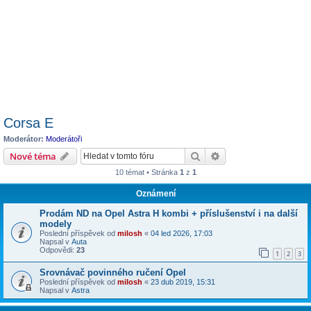
Corsa E
Moderátor:
Moderátoři
Hledat
Pokročilé hledání
Nové téma
10 témat • Stránka
1
z
1
Oznámení
Prodám ND na Opel Astra H kombi + příslušenství i na další
modely
Poslední příspěvek od
milosh
«
04 led 2026, 17:03
Napsal v
Auta
Odpovědi:
23
1
2
3
Srovnávač povinného ručení Opel
Poslední příspěvek od
milosh
«
23 dub 2019, 15:31
Napsal v
Astra