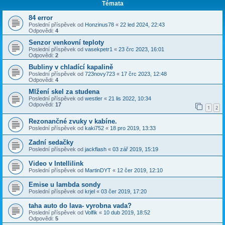
Témata
84 error
Poslední příspěvek od
Honzinus78
«
22 led 2024, 22:43
Odpovědi:
4
Senzor venkovní teploty
Poslední příspěvek od
vasekpetr1
«
23 črc 2023, 16:01
Odpovědi:
2
Bubliny v chladící kapalině
Poslední příspěvek od
723novy723
«
17 črc 2023, 12:48
Odpovědi:
4
Mlžení skel za studena
Poslední příspěvek od
westler
«
21 lis 2022, 10:34
Odpovědi:
17
1
2
Rezonančné zvuky v kabíne.
Poslední příspěvek od
kaki752
«
18 pro 2019, 13:33
Zadní sedačky
Poslední příspěvek od
jackflash
«
03 zář 2019, 15:19
Video v Intellilink
Poslední příspěvek od
MartinDYT
«
12 čer 2019, 12:10
Emise u lambda sondy
Poslední příspěvek od
krjel
«
03 čer 2019, 17:20
taha auto do lava- vyrobna vada?
Poslední příspěvek od
Volfik
«
10 dub 2019, 18:52
Odpovědi:
5