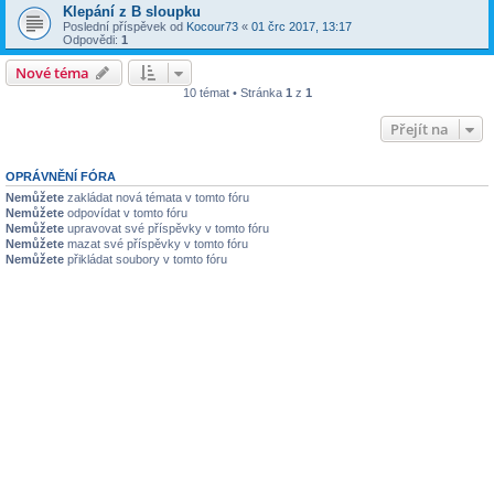
Klepání z B sloupku
Poslední příspěvek od
Kocour73
«
01 črc 2017, 13:17
Odpovědi:
1
Nové téma
10 témat • Stránka
1
z
1
Přejít na
OPRÁVNĚNÍ FÓRA
Nemůžete
zakládat nová témata v tomto fóru
Nemůžete
odpovídat v tomto fóru
Nemůžete
upravovat své příspěvky v tomto fóru
Nemůžete
mazat své příspěvky v tomto fóru
Nemůžete
přikládat soubory v tomto fóru