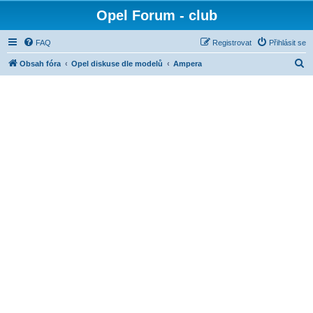
Opel Forum - club
FAQ
Registrovat
Přihlásit se
H
Obsah fóra
Opel diskuse dle modelů
Ampera
l
e
d
a
t