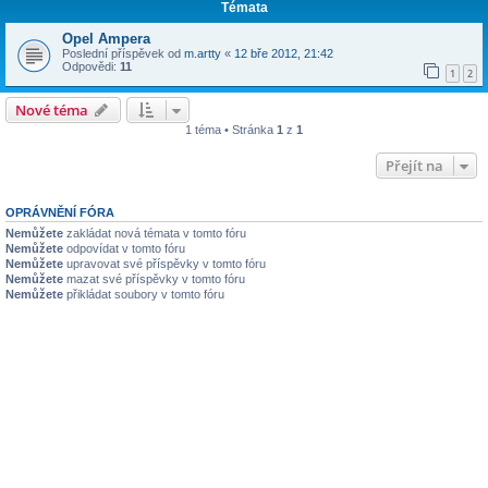
Témata
Opel Ampera
Poslední příspěvek od
m.artty
«
12 bře 2012, 21:42
Odpovědi:
11
1
2
Nové téma
1 téma • Stránka
1
z
1
Přejít na
OPRÁVNĚNÍ FÓRA
Nemůžete
zakládat nová témata v tomto fóru
Nemůžete
odpovídat v tomto fóru
Nemůžete
upravovat své příspěvky v tomto fóru
Nemůžete
mazat své příspěvky v tomto fóru
Nemůžete
přikládat soubory v tomto fóru