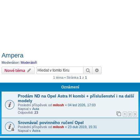
Ampera
Moderátor:
Moderátoři
Hledat
Pokročilé hledání
Nové téma
1 téma • Stránka
1
z
1
Oznámení
Prodám ND na Opel Astra H kombi + příslušenství i na další
modely
Poslední příspěvek od
milosh
«
04 led 2026, 17:03
Napsal v
Auta
Odpovědi:
23
1
2
3
Srovnávač povinného ručení Opel
Poslední příspěvek od
milosh
«
23 dub 2019, 15:31
Napsal v
Astra