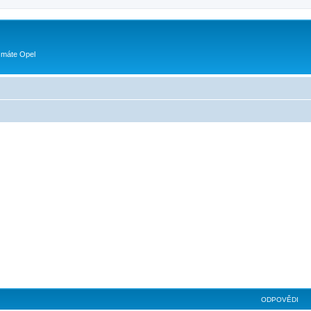
 máte Opel
ilé hledání
ODPOVĚDI