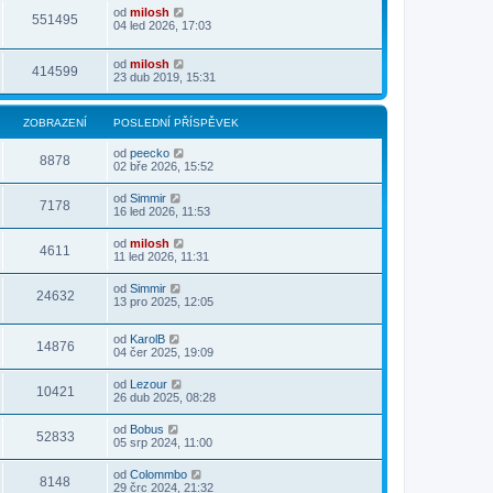
od
milosh
551495
04 led 2026, 17:03
od
milosh
414599
23 dub 2019, 15:31
ZOBRAZENÍ
POSLEDNÍ PŘÍSPĚVEK
od
peecko
8878
02 bře 2026, 15:52
od
Simmir
7178
16 led 2026, 11:53
od
milosh
4611
11 led 2026, 11:31
od
Simmir
24632
13 pro 2025, 12:05
od
KarolB
14876
04 čer 2025, 19:09
od
Lezour
10421
26 dub 2025, 08:28
od
Bobus
52833
05 srp 2024, 11:00
od
Colommbo
8148
29 črc 2024, 21:32