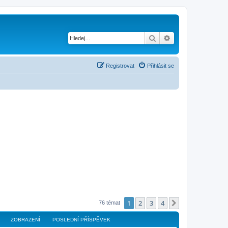
Hledat
Pokročilé hledání
Registrovat
Přihlásit se
1
2
3
4
Další
76 témat
ZOBRAZENÍ
POSLEDNÍ PŘÍSPĚVEK