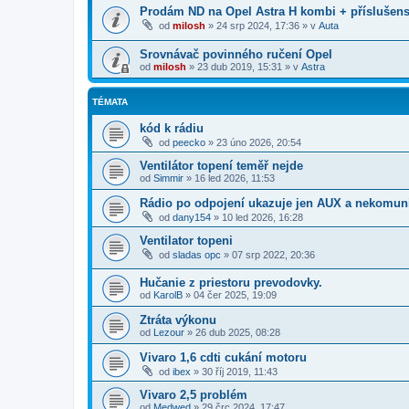
Prodám ND na Opel Astra H kombi + příslušenst
od
milosh
»
24 srp 2024, 17:36
» v
Auta
Srovnávač povinného ručení Opel
od
milosh
»
23 dub 2019, 15:31
» v
Astra
TÉMATA
kód k rádiu
od
peecko
»
23 úno 2026, 20:54
Ventilátor topení teměř nejde
od
Simmir
»
16 led 2026, 11:53
Rádio po odpojení ukazuje jen AUX a nekomun
od
dany154
»
10 led 2026, 16:28
Ventilator topeni
od
sladas opc
»
07 srp 2022, 20:36
Hučanie z priestoru prevodovky.
od
KarolB
»
04 čer 2025, 19:09
Ztráta výkonu
od
Lezour
»
26 dub 2025, 08:28
Vivaro 1,6 cdti cukání motoru
od
ibex
»
30 říj 2019, 11:43
Vivaro 2,5 problém
od
Medwed
»
29 črc 2024, 17:47