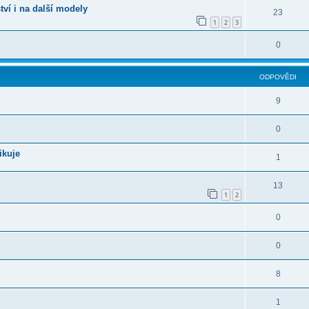
ví i na další modely
23
1
2
3
0
ODPOVĚDI
9
0
ikuje
1
13
1
2
0
0
8
1