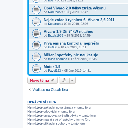
od
B52
»
08 kvě 2021, 19:11
Opel Vivaro 2.0 84kw ztráta výkonu
od
Raduzoo
»
18 říj 2020, 17:42
Nejde zařadit rychlost 6. Vivaro 2,5 2011
od
Kubarten
»
02 lis 2019, 22:07
Vivaro 1,9 Dti 74kW netahne
od
Brzda1983
»
29 říj 2019, 14:59
Prva emisna kontrola, neprešlo
od
leri000
»
10 zář 2019, 15:11
Měření spotřeby nic neukazuje
od
milos.adamec
»
17 čer 2019, 10:35
Motor 1.9
od
Pavel123
»
05 úno 2019, 14:31
Nové téma
Vrátit se na Obsah fóra
OPRÁVNĚNÍ FÓRA
Nemůžete
zakládat nová témata v tomto fóru
Nemůžete
odpovídat v tomto fóru
Nemůžete
upravovat své příspěvky v tomto fóru
Nemůžete
mazat své příspěvky v tomto fóru
Nemůžete
přikládat soubory v tomto fóru