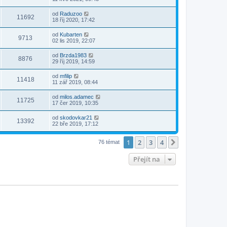
od
Raduzoo
11692
18 říj 2020, 17:42
od
Kubarten
9713
02 lis 2019, 22:07
od
Brzda1983
8876
29 říj 2019, 14:59
od
mfilip
11418
11 zář 2019, 08:44
od
milos.adamec
11725
17 čer 2019, 10:35
od
skodovkar21
13392
22 bře 2019, 17:12
1
2
3
4
Další
76 témat
Přejít na