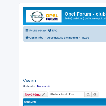
Opel Forum - club
Jediný web který potřebujete pokud
Rychlé odkazy
FAQ
Obsah fóra
Opel diskuse dle modelů
Vivaro
Vivaro
Moderátor:
Moderátoři
Hledat
Pokroč
Nové téma
OZNÁMENÍ