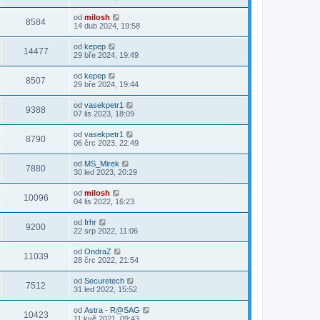
od
milosh
8584
14 dub 2024, 19:58
od
kepep
14477
29 bře 2024, 19:49
od
kepep
8507
29 bře 2024, 19:44
od
vasekpetr1
9388
07 lis 2023, 18:09
od
vasekpetr1
8790
06 črc 2023, 22:49
od
MS_Mirek
7880
30 led 2023, 20:29
od
milosh
10096
04 lis 2022, 16:23
od
frhr
9200
22 srp 2022, 11:06
od
OndraZ
11039
28 črc 2022, 21:54
od
Securetech
7512
31 led 2022, 15:52
od
Astra - R@SAG
10423
11 kvě 2021, 09:43