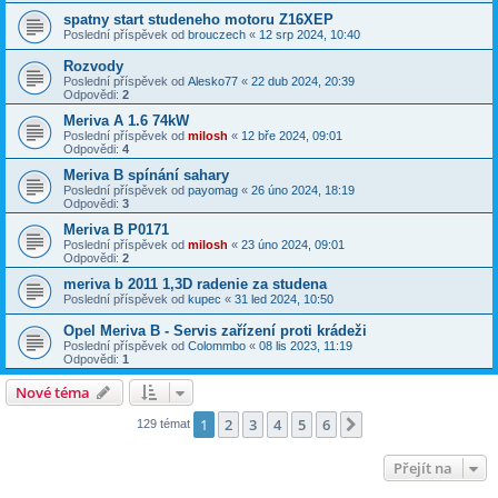
spatny start studeneho motoru Z16XEP
Poslední příspěvek od
brouczech
«
12 srp 2024, 10:40
Rozvody
Poslední příspěvek od
Alesko77
«
22 dub 2024, 20:39
Odpovědi:
2
Meriva A 1.6 74kW
Poslední příspěvek od
milosh
«
12 bře 2024, 09:01
Odpovědi:
4
Meriva B spínání sahary
Poslední příspěvek od
payomag
«
26 úno 2024, 18:19
Odpovědi:
3
Meriva B P0171
Poslední příspěvek od
milosh
«
23 úno 2024, 09:01
Odpovědi:
2
meriva b 2011 1,3D radenie za studena
Poslední příspěvek od
kupec
«
31 led 2024, 10:50
Opel Meriva B - Servis zařízení proti krádeži
Poslední příspěvek od
Colommbo
«
08 lis 2023, 11:19
Odpovědi:
1
Nové téma
1
2
3
4
5
6
Další
129 témat
Přejít na