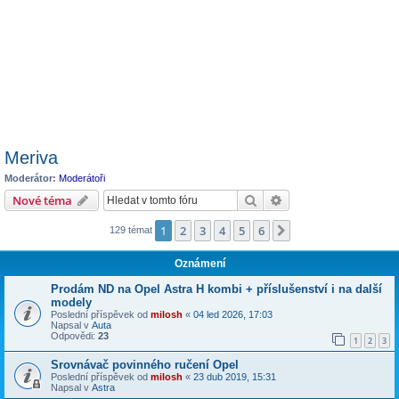
Meriva
Moderátor:
Moderátoři
Hledat
Pokročilé hledání
Nové téma
1
2
3
4
5
6
Další
129 témat
Oznámení
Prodám ND na Opel Astra H kombi + příslušenství i na další
modely
Poslední příspěvek od
milosh
«
04 led 2026, 17:03
Napsal v
Auta
Odpovědi:
23
1
2
3
Srovnávač povinného ručení Opel
Poslední příspěvek od
milosh
«
23 dub 2019, 15:31
Napsal v
Astra