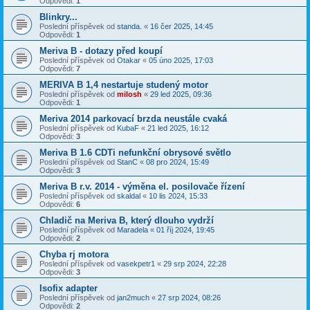
Odpovědi:
1
Blinkry...
Poslední příspěvek od
standa.
«
16 čer 2025, 14:45
Odpovědi:
1
Meriva B - dotazy před koupí
Poslední příspěvek od
Otakar
«
05 úno 2025, 17:03
Odpovědi:
7
MERIVA B 1,4 nestartuje studený motor
Poslední příspěvek od
milosh
«
29 led 2025, 09:36
Odpovědi:
1
Meriva 2014 parkovací brzda neustále cvaká
Poslední příspěvek od
KubaF
«
21 led 2025, 16:12
Odpovědi:
3
Meriva B 1.6 CDTi nefunkční obrysové světlo
Poslední příspěvek od
StanC
«
08 pro 2024, 15:49
Odpovědi:
3
Meriva B r.v. 2014 - výměna el. posilovače řízení
Poslední příspěvek od
skaldal
«
10 lis 2024, 15:33
Odpovědi:
6
Chladič na Meriva B, který dlouho vydrží
Poslední příspěvek od
Maradela
«
01 říj 2024, 19:45
Odpovědi:
2
Chyba rj motora
Poslední příspěvek od
vasekpetr1
«
29 srp 2024, 22:28
Odpovědi:
3
Isofix adapter
Poslední příspěvek od
jan2much
«
27 srp 2024, 08:26
Odpovědi:
2