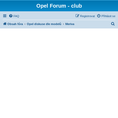
Opel Forum - club
FAQ
Registrovat
Přihlásit se
H
Obsah fóra
Opel diskuse dle modelů
Meriva
l
e
d
a
t