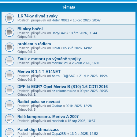
Témata
1.6 74kw divné zvuky
Poslední příspěvek od
Robin70011
«
16 črc 2026, 20:47
Blinkry boční
Poslední příspěvek od
BadyLaw
«
13 črc 2026, 09:44
Odpovědi:
4
problem s rádiem
Poslední příspěvek od
OnMi
«
05 kvě 2026, 14:02
Odpovědi:
2
Zvuk z motoru po výměně spojky.
Poslední příspěvek od
martinkuc9
«
26 dub 2026, 16:10
Meriva B 1.4 T A14NET
Poslední příspěvek od
Astra - R@SAG
«
21 dub 2026, 19:24
Odpovědi:
6
DPF či EGR? Opel Meriva B (S10) 1.6 CDTI 2016
Poslední příspěvek od
az.rekonstrukce
«
09 pro 2025, 20:35
Odpovědi:
1
Řadicí páka se nevrací
Poslední příspěvek od
Otakar
«
02 lis 2025, 12:28
Odpovědi:
3
Relé kompresoru. Meriva A 2007
Poslední příspěvek od
robobob
«
15 srp 2025, 10:57
Panel digi klimatizace
Poslední příspěvek od
Oppa25Bl
«
13 črc 2025, 14:52