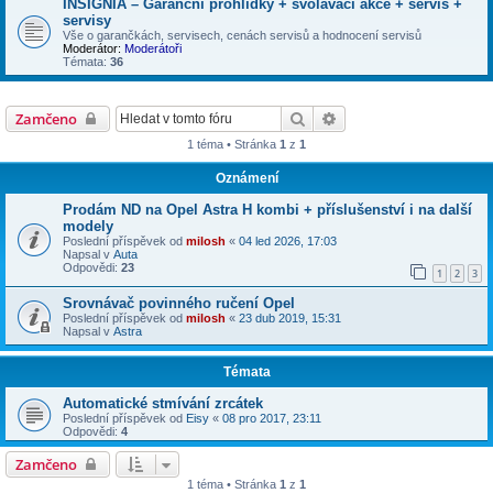
INSIGNIA – Garanční prohlídky + svolávací akce + servis +
servisy
Vše o garančkách, servisech, cenách servisů a hodnocení servisů
Moderátor:
Moderátoři
Témata:
36
Hledat
Pokročilé hledání
Zamčeno
1 téma • Stránka
1
z
1
Oznámení
Prodám ND na Opel Astra H kombi + příslušenství i na další
modely
Poslední příspěvek od
milosh
«
04 led 2026, 17:03
Napsal v
Auta
Odpovědi:
23
1
2
3
Srovnávač povinného ručení Opel
Poslední příspěvek od
milosh
«
23 dub 2019, 15:31
Napsal v
Astra
Témata
Automatické stmívání zrcátek
Poslední příspěvek od
Eisy
«
08 pro 2017, 23:11
Odpovědi:
4
Zamčeno
1 téma • Stránka
1
z
1