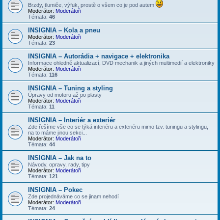
Brzdy, tlumiče, výfuk, prostě o všem co je pod autem
Moderátor:
Moderátoři
Témata:
46
INSIGNIA – Kola a pneu
Moderátor:
Moderátoři
Témata:
23
INSIGNIA – Autorádia + navigace + elektronika
Informace ohledně aktualizací, DVD mechanik a jiných multimedií a elektroniky
Moderátor:
Moderátoři
Témata:
116
INSIGNIA – Tuning a styling
Úpravy od motoru až po plasty
Moderátor:
Moderátoři
Témata:
11
INSIGNIA – Interiér a exteriér
Zde řešíme vše co se týká interiéru a exteriéru mimo tzv. tuningu a stylingu,
na to máme jinou sekci...
Moderátor:
Moderátoři
Témata:
44
INSIGNIA – Jak na to
Návody, opravy, rady, tipy
Moderátor:
Moderátoři
Témata:
121
INSIGNIA – Pokec
Zde projednáváme co se jinam nehodí
Moderátor:
Moderátoři
Témata:
24