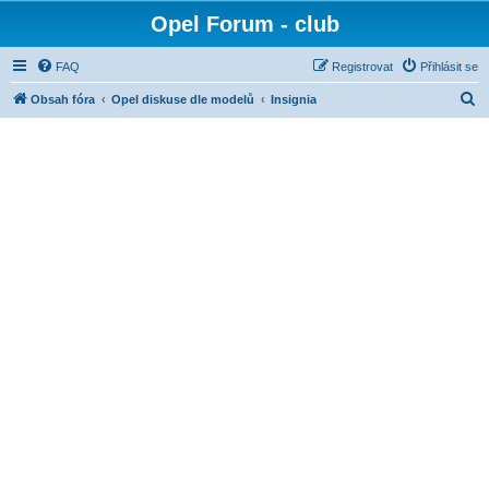
Opel Forum - club
FAQ
Registrovat
Přihlásit se
H
Obsah fóra
Opel diskuse dle modelů
Insignia
l
e
d
a
t