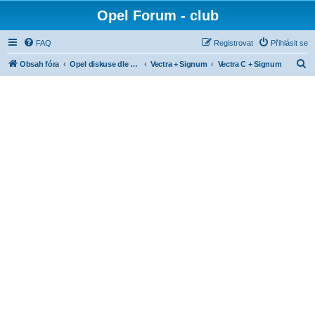
Opel Forum - club
FAQ
Registrovat
Přihlásit se
H
Obsah fóra
Opel diskuse dle modelů
Vectra + Signum
Vectra C + Signum
l
e
d
a
t