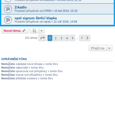
Poslední příspěvek od
ombre20
«
04 úno 2019, 22:50
Zrkadlo
Poslední příspěvek od
CPRN
«
10 led 2019, 15:18
opel signum škrtící klapka
Poslední příspěvek od
rojrob
«
22 zář 2018, 14:58
Nové téma
Stránka
1
z
7
1
2
3
4
5
7
Další
161 témat
…
Přejít na
OPRÁVNĚNÍ FÓRA
Nemůžete
zakládat nová témata v tomto fóru
Nemůžete
odpovídat v tomto fóru
Nemůžete
upravovat své příspěvky v tomto fóru
Nemůžete
mazat své příspěvky v tomto fóru
Nemůžete
přikládat soubory v tomto fóru