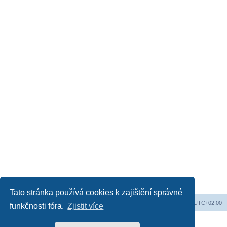
Tato stránka používá cookies k zajištění správné
Obsah fóra
Všechny časy jsou v
UTC+02:00
funkčnosti fóra.
Zjistit více
Založeno na
phpBB
® Forum Software © phpBB Limited