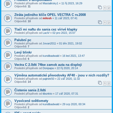
Poslední příspěvek od
Mastalirsky1
«
11 říj 2023, 16:29
Odpovědi:
11
1
2
Ztráta jediného klíče OPEL VECTRA C rv.2008
Poslední příspěvek od
milosh
«
11 zář 2023, 07:41
Odpovědi:
10
1
2
Tlačí mi naftu do sania cez vírivé klapky
Poslední příspěvek od
LaciV
«
02 pro 2022, 15:07
Palubní pc
Poslední příspěvek od
Jovan2011
«
01 bře 2021, 19:02
Odpovědi:
7
Levý blinkr
Poslední příspěvek od
kundibadwald
«
16 led 2021, 13:47
Odpovědi:
6
Vectra C 2.0dti 74kw zamok auta na displeji
Poslední příspěvek od
Donpapa
«
22 říj 2020, 20:14
Výměna automatické převodovky AF40 - jsou v nich rozdíly?
Poslední příspěvek od
pajinek50
«
22 zář 2020, 11:32
Odpovědi:
14
1
2
Čistenie sania 2.0dti
Poslední příspěvek od
tibunkto
«
17 zář 2020, 07:31
Vysvícené světlomety
Poslední příspěvek od
kundibadwald
«
29 srp 2020, 00:34
Odpovědi:
2