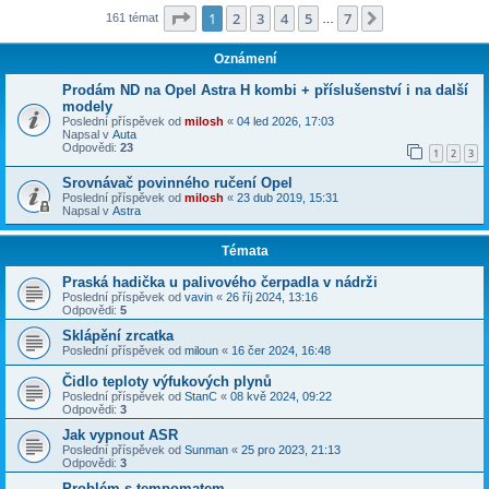
Stránka
1
z
7
1
2
3
4
5
7
Další
161 témat
…
Oznámení
Prodám ND na Opel Astra H kombi + příslušenství i na další
modely
Poslední příspěvek od
milosh
«
04 led 2026, 17:03
Napsal v
Auta
Odpovědi:
23
1
2
3
Srovnávač povinného ručení Opel
Poslední příspěvek od
milosh
«
23 dub 2019, 15:31
Napsal v
Astra
Témata
Praská hadička u palivového čerpadla v nádrži
Poslední příspěvek od
vavin
«
26 říj 2024, 13:16
Odpovědi:
5
Sklápění zrcatka
Poslední příspěvek od
miloun
«
16 čer 2024, 16:48
Čidlo teploty výfukových plynů
Poslední příspěvek od
StanC
«
08 kvě 2024, 09:22
Odpovědi:
3
Jak vypnout ASR
Poslední příspěvek od
Sunman
«
25 pro 2023, 21:13
Odpovědi:
3
Problém s tempomatem