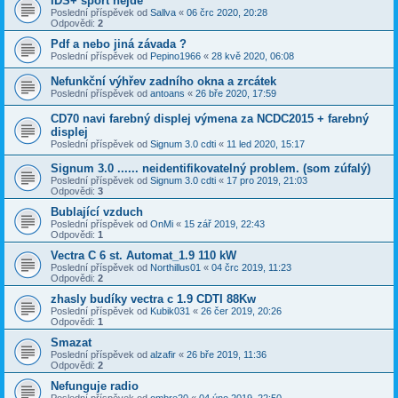
IDS+ sport nejde
Poslední příspěvek od
Sallva
«
06 črc 2020, 20:28
Odpovědi:
2
Pdf a nebo jiná závada ?
Poslední příspěvek od
Pepino1966
«
28 kvě 2020, 06:08
Nefunkční výhřev zadního okna a zrcátek
Poslední příspěvek od
antoans
«
26 bře 2020, 17:59
CD70 navi farebný displej výmena za NCDC2015 + farebný
displej
Poslední příspěvek od
Signum 3.0 cdti
«
11 led 2020, 15:17
Signum 3.0 ...... neidentifikovatelný problem. (som zúfalý)
Poslední příspěvek od
Signum 3.0 cdti
«
17 pro 2019, 21:03
Odpovědi:
3
Bublající vzduch
Poslední příspěvek od
OnMi
«
15 zář 2019, 22:43
Odpovědi:
1
Vectra C 6 st. Automat_1.9 110 kW
Poslední příspěvek od
Northillus01
«
04 črc 2019, 11:23
Odpovědi:
2
zhasly budíky vectra c 1.9 CDTI 88Kw
Poslední příspěvek od
Kubik031
«
26 čer 2019, 20:26
Odpovědi:
1
Smazat
Poslední příspěvek od
alzafir
«
26 bře 2019, 11:36
Odpovědi:
2
Nefunguje radio