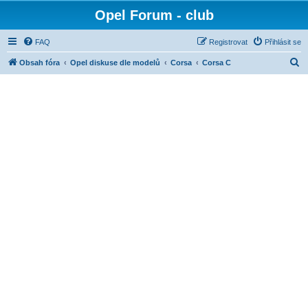
Opel Forum - club
FAQ
Registrovat
Přihlásit se
H
Obsah fóra
Opel diskuse dle modelů
Corsa
Corsa C
l
e
d
a
t