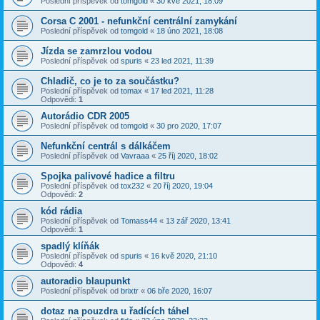
Poslední příspěvek od
tomgold
«
30 kvě 2021, 18:09
Corsa C 2001 - nefunkční centrální zamykání
Poslední příspěvek od
tomgold
«
18 úno 2021, 18:08
Jízda se zamrzlou vodou
Poslední příspěvek od
spuris
«
23 led 2021, 11:39
Chladič, co je to za součástku?
Poslední příspěvek od
tomax
«
17 led 2021, 11:28
Odpovědi:
1
Autorádio CDR 2005
Poslední příspěvek od
tomgold
«
30 pro 2020, 17:07
Nefunkční centrál s dálkáčem
Poslední příspěvek od
Vavraaa
«
25 říj 2020, 18:02
Spojka palivové hadice a filtru
Poslední příspěvek od
tox232
«
20 říj 2020, 19:04
Odpovědi:
2
kód rádia
Poslední příspěvek od
Tomass44
«
13 zář 2020, 13:41
Odpovědi:
1
spadlý klíňák
Poslední příspěvek od
spuris
«
16 kvě 2020, 21:10
Odpovědi:
4
autoradio blaupunkt
Poslední příspěvek od
brixtr
«
06 bře 2020, 16:07
dotaz na pouzdra u řadících táhel