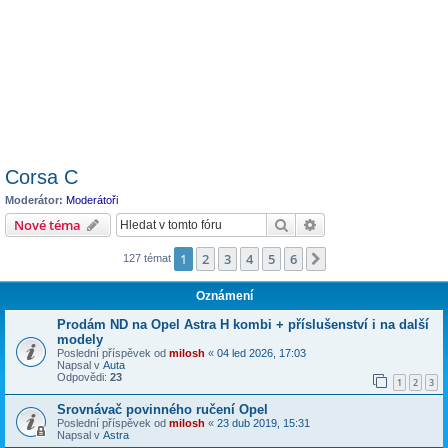
Corsa C
Moderátor:
Moderátoři
Hledat
Pokročilé hledání
Nové téma
1
2
3
4
5
6
Další
127 témat
Oznámení
Prodám ND na Opel Astra H kombi + příslušenství i na další
modely
Poslední příspěvek od
milosh
«
04 led 2026, 17:03
Napsal v
Auta
Odpovědi:
23
1
2
3
Srovnávač povinného ručení Opel
Poslední příspěvek od
milosh
«
23 dub 2019, 15:31
Napsal v
Astra