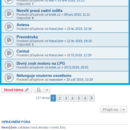
Poslední příspěvek od
fido
«
23 úno 2020, 23:23
Odpovědi:
7
Nesvítí pravá zadní světla
Poslední příspěvek od
krtek.cz
«
08 pro 2019, 11:11
Odpovědi:
9
Antena
Poslední příspěvek od
HanzLiner
«
23 lis 2019, 22:36
Prevodovka
Poslední příspěvek od
HanzLiner
«
12 lis 2019, 18:10
Odpovědi:
2
Central
Poslední příspěvek od
HanzLiner
«
22 říj 2019, 12:29
Divný zvuk motoru na LPG
Poslední příspěvek od
krtek.cz
«
20 říj 2019, 20:01
Nefunguje vnutorne osvetlenie
Poslední příspěvek od
matootam
«
20 zář 2019, 10:29
Nové téma
1
2
3
4
5
6
Další
127 témat
Přejít na
OPRÁVNĚNÍ FÓRA
Nemůžete
zakládat nová témata v tomto fóru