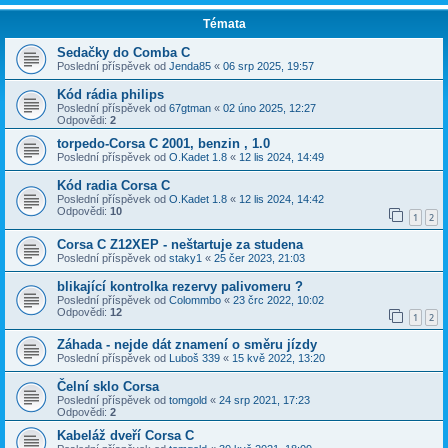
Témata
Sedačky do Comba C
Poslední příspěvek od
Jenda85
«
06 srp 2025, 19:57
Kód rádia philips
Poslední příspěvek od
67gtman
«
02 úno 2025, 12:27
Odpovědi:
2
torpedo-Corsa C 2001, benzin , 1.0
Poslední příspěvek od
O.Kadet 1.8
«
12 lis 2024, 14:49
Kód radia Corsa C
Poslední příspěvek od
O.Kadet 1.8
«
12 lis 2024, 14:42
Odpovědi:
10
1
2
Corsa C Z12XEP - neštartuje za studena
Poslední příspěvek od
staky1
«
25 čer 2023, 21:03
blikající kontrolka rezervy palivomeru ?
Poslední příspěvek od
Colommbo
«
23 črc 2022, 10:02
Odpovědi:
12
1
2
Záhada - nejde dát znamení o směru jízdy
Poslední příspěvek od
Luboš 339
«
15 kvě 2022, 13:20
Čelní sklo Corsa
Poslední příspěvek od
tomgold
«
24 srp 2021, 17:23
Odpovědi:
2
Kabeláž dveří Corsa C