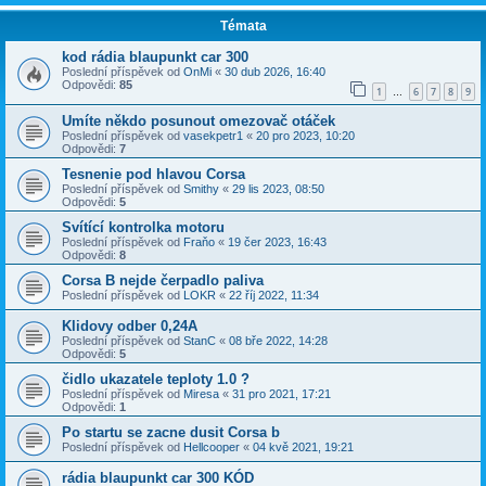
Témata
kod rádia blaupunkt car 300
Poslední příspěvek od
OnMi
«
30 dub 2026, 16:40
Odpovědi:
85
1
6
7
8
9
…
Umíte někdo posunout omezovač otáček
Poslední příspěvek od
vasekpetr1
«
20 pro 2023, 10:20
Odpovědi:
7
Tesnenie pod hlavou Corsa
Poslední příspěvek od
Smithy
«
29 lis 2023, 08:50
Odpovědi:
5
Svítící kontrolka motoru
Poslední příspěvek od
Fraňo
«
19 čer 2023, 16:43
Odpovědi:
8
Corsa B nejde čerpadlo paliva
Poslední příspěvek od
LOKR
«
22 říj 2022, 11:34
Klidovy odber 0,24A
Poslední příspěvek od
StanC
«
08 bře 2022, 14:28
Odpovědi:
5
čidlo ukazatele teploty 1.0 ?
Poslední příspěvek od
Miresa
«
31 pro 2021, 17:21
Odpovědi:
1
Po startu se zacne dusit Corsa b
Poslední příspěvek od
Hellcooper
«
04 kvě 2021, 19:21
rádia blaupunkt car 300 KÓD