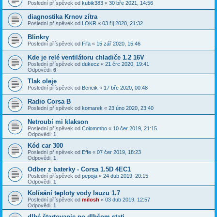
Poslední příspěvek od
kubik383
«
30 bře 2021, 14:56
diagnostika Krnov zítra
Poslední příspěvek od
LOKR
«
03 říj 2020, 21:32
Blinkry
Poslední příspěvek od
Fifa
«
15 zář 2020, 15:46
Kde je relé ventilátoru chladiče 1.2 16V
Poslední příspěvek od
dukecz
«
21 črc 2020, 19:41
Odpovědi:
6
Tlak oleje
Poslední příspěvek od
Bencik
«
17 bře 2020, 00:48
Radio Corsa B
Poslední příspěvek od
komarek
«
23 úno 2020, 23:40
Netroubí mi klakson
Poslední příspěvek od
Colommbo
«
10 čer 2019, 21:15
Odpovědi:
1
Kód car 300
Poslední příspěvek od
Effe
«
07 čer 2019, 18:23
Odpovědi:
1
Odber z baterky - Corsa 1.5D 4EC1
Poslední příspěvek od
pepoja
«
24 dub 2019, 20:15
Odpovědi:
1
Kolísání teploty vody Isuzu 1.7
Poslední příspěvek od
milosh
«
03 dub 2019, 12:57
Odpovědi:
1
dlhé štartovanie po dlhšom stati