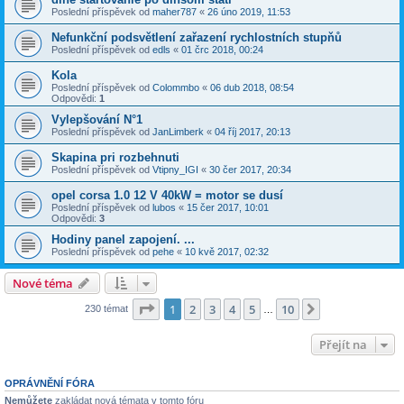
Poslední příspěvek od
maher787
«
26 úno 2019, 11:53
Nefunkční podsvětlení zařazení rychlostních stupňů
Poslední příspěvek od
edls
«
01 črc 2018, 00:24
Kola
Poslední příspěvek od
Colommbo
«
06 dub 2018, 08:54
Odpovědi:
1
Vylepšování N°1
Poslední příspěvek od
JanLimberk
«
04 říj 2017, 20:13
Skapina pri rozbehnuti
Poslední příspěvek od
Vtipny_IGI
«
30 čer 2017, 20:34
opel corsa 1.0 12 V 40kW = motor se dusí
Poslední příspěvek od
lubos
«
15 čer 2017, 10:01
Odpovědi:
3
Hodiny panel zapojení. ...
Poslední příspěvek od
pehe
«
10 kvě 2017, 02:32
Nové téma
Stránka
1
z
10
1
2
3
4
5
10
Další
230 témat
…
Přejít na
OPRÁVNĚNÍ FÓRA
Nemůžete
zakládat nová témata v tomto fóru