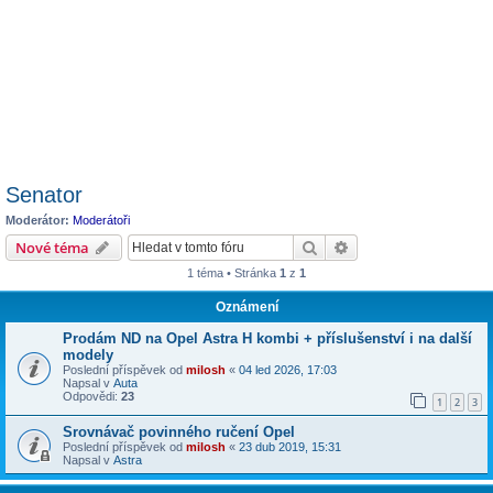
Senator
Moderátor:
Moderátoři
Hledat
Pokročilé hledání
Nové téma
1 téma • Stránka
1
z
1
Oznámení
Prodám ND na Opel Astra H kombi + příslušenství i na další
modely
Poslední příspěvek od
milosh
«
04 led 2026, 17:03
Napsal v
Auta
Odpovědi:
23
1
2
3
Srovnávač povinného ručení Opel
Poslední příspěvek od
milosh
«
23 dub 2019, 15:31
Napsal v
Astra