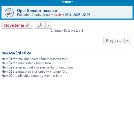
Témata
Opel Senator recenze
Poslední příspěvek od
milosh
«
05 lis 2008, 22:07
Nové téma
1 téma • Stránka
1
z
1
Přejít na
OPRÁVNĚNÍ FÓRA
Nemůžete
zakládat nová témata v tomto fóru
Nemůžete
odpovídat v tomto fóru
Nemůžete
upravovat své příspěvky v tomto fóru
Nemůžete
mazat své příspěvky v tomto fóru
Nemůžete
přikládat soubory v tomto fóru