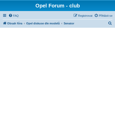
Opel Forum - club
FAQ
Registrovat
Přihlásit se
H
Obsah fóra
Opel diskuse dle modelů
Senator
l
e
d
a
t