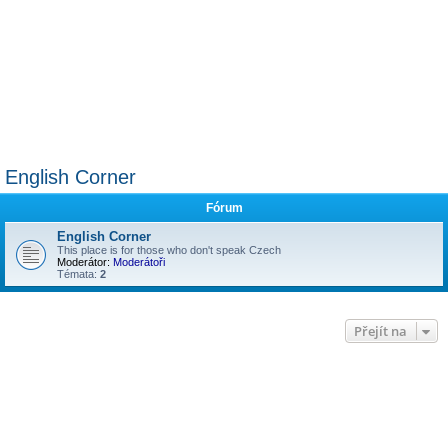
English Corner
Fórum
English Corner
This place is for those who don't speak Czech
Moderátor:
Moderátoři
Témata:
2
Přejít na