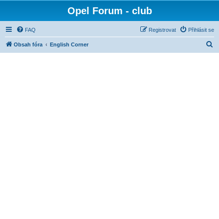
Opel Forum - club
FAQ
Registrovat
Přihlásit se
H
Obsah fóra
English Corner
l
e
d
a
t