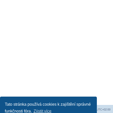
Tato stránka používá cookies k zajištění správné
Obsah fóra
Všechny časy jsou v
UTC+02:00
funkčnosti fóra.
Zjistit více