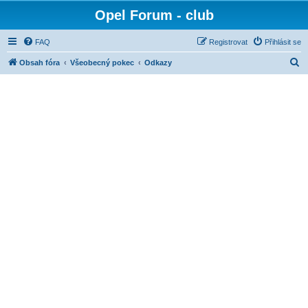
Opel Forum - club
FAQ
Registrovat
Přihlásit se
H
Obsah fóra
Všeobecný pokec
Odkazy
l
e
d
a
t