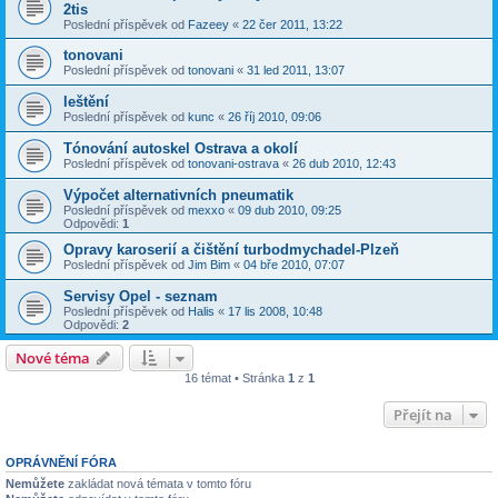
2tis
Poslední příspěvek od
Fazeey
«
22 čer 2011, 13:22
tonovani
Poslední příspěvek od
tonovani
«
31 led 2011, 13:07
leštění
Poslední příspěvek od
kunc
«
26 říj 2010, 09:06
Tónování autoskel Ostrava a okolí
Poslední příspěvek od
tonovani-ostrava
«
26 dub 2010, 12:43
Výpočet alternativních pneumatik
Poslední příspěvek od
mexxo
«
09 dub 2010, 09:25
Odpovědi:
1
Opravy karoserií a čištění turbodmychadel-Plzeň
Poslední příspěvek od
Jim Bim
«
04 bře 2010, 07:07
Servisy Opel - seznam
Poslední příspěvek od
Halis
«
17 lis 2008, 10:48
Odpovědi:
2
Nové téma
16 témat • Stránka
1
z
1
Přejít na
OPRÁVNĚNÍ FÓRA
Nemůžete
zakládat nová témata v tomto fóru