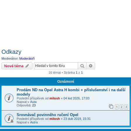
Odkazy
Moderátor:
Moderátoři
Hledat
Pokročilé hledání
Nové téma
16 témat • Stránka
1
z
1
Oznámení
Prodám ND na Opel Astra H kombi + příslušenství i na další
modely
Poslední příspěvek od
milosh
«
04 led 2026, 17:03
Napsal v
Auta
Odpovědi:
23
1
2
3
Srovnávač povinného ručení Opel
Poslední příspěvek od
milosh
«
23 dub 2019, 15:31
Napsal v
Astra