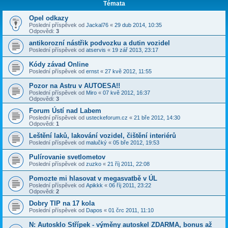
Témata
Opel odkazy
Poslední příspěvek od
Jackal76
«
29 dub 2014, 10:35
Odpovědi:
3
antikorozní nástřik podvozku a dutin vozidel
Poslední příspěvek od
atservis
«
19 zář 2013, 23:17
Kódy závad Online
Poslední příspěvek od
ernst
«
27 kvě 2012, 11:55
Pozor na Astru v AUTOESA!!
Poslední příspěvek od
Miro
«
07 kvě 2012, 16:37
Odpovědi:
3
Forum Ústí nad Labem
Poslední příspěvek od
usteckeforum.cz
«
21 bře 2012, 14:30
Odpovědi:
1
Leštění laků, lakování vozidel, čištění interiérů
Poslední příspěvek od
malučký
«
05 bře 2012, 19:53
Pulírovanie svetlometov
Poslední příspěvek od
zuzko
«
21 říj 2011, 22:08
Pomozte mi hlasovat v megasvatbě v ÚL
Poslední příspěvek od
Apikkk
«
06 říj 2011, 23:22
Odpovědi:
2
Dobry TIP na 17 kola
Poslední příspěvek od
Dapos
«
01 črc 2011, 11:10
N: Autosklo Střípek - výměny autoskel ZDARMA, bonus až