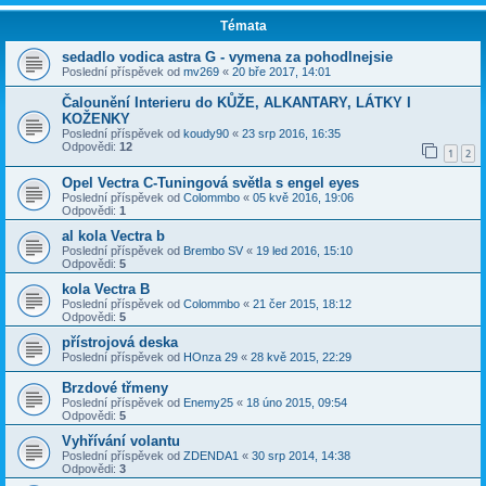
Témata
sedadlo vodica astra G - vymena za pohodlnejsie
Poslední příspěvek od
mv269
«
20 bře 2017, 14:01
Čalounění Interieru do KŮŽE, ALKANTARY, LÁTKY I
KOŽENKY
Poslední příspěvek od
koudy90
«
23 srp 2016, 16:35
Odpovědi:
12
1
2
Opel Vectra C-Tuningová světla s engel eyes
Poslední příspěvek od
Colommbo
«
05 kvě 2016, 19:06
Odpovědi:
1
al kola Vectra b
Poslední příspěvek od
Brembo SV
«
19 led 2016, 15:10
Odpovědi:
5
kola Vectra B
Poslední příspěvek od
Colommbo
«
21 čer 2015, 18:12
Odpovědi:
5
přístrojová deska
Poslední příspěvek od
HOnza 29
«
28 kvě 2015, 22:29
Brzdové třmeny
Poslední příspěvek od
Enemy25
«
18 úno 2015, 09:54
Odpovědi:
5
Vyhřívání volantu
Poslední příspěvek od
ZDENDA1
«
30 srp 2014, 14:38
Odpovědi:
3