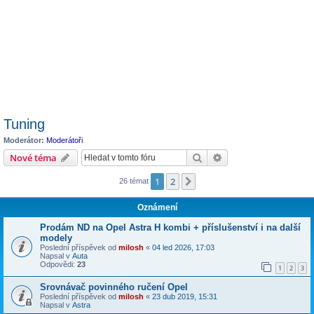
Tuning
Moderátor:
Moderátoři
Hledat
Pokročilé hledání
Nové téma
1
2
Další
26 témat
Oznámení
Prodám ND na Opel Astra H kombi + příslušenství i na další
modely
Poslední příspěvek od
milosh
«
04 led 2026, 17:03
Napsal v
Auta
Odpovědi:
23
1
2
3
Srovnávač povinného ručení Opel
Poslední příspěvek od
milosh
«
23 dub 2019, 15:31
Napsal v
Astra