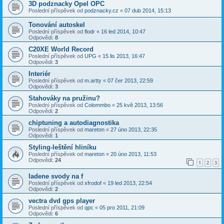
3D podznacky Opel OPC
Poslední příspěvek od
podznacky.cz
«
07 dub 2014, 15:13
Tonování autoskel
Poslední příspěvek od
flodr
«
16 led 2014, 10:47
Odpovědi:
8
C20XE World Record
Poslední příspěvek od
UPG
«
15 lis 2013, 16:47
Odpovědi:
3
Interiér
Poslední příspěvek od
m.artty
«
07 čer 2013, 22:59
Odpovědi:
3
Stahováky na pružinu?
Poslední příspěvek od
Colommbo
«
25 kvě 2013, 13:56
Odpovědi:
2
chiptuning a autodiagnostika
Poslední příspěvek od
mareton
«
27 úno 2013, 22:35
Odpovědi:
1
Styling-leštění hliníku
Poslední příspěvek od
mareton
«
20 úno 2013, 11:53
Odpovědi:
24
1
2
3
ladene svody na f
Poslední příspěvek od
xfrodof
«
19 led 2013, 22:54
Odpovědi:
2
vectra dvd gps player
Poslední příspěvek od
qpc
«
05 pro 2011, 21:09
Odpovědi:
6