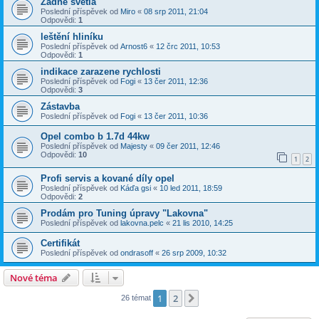
Zadne svetla
Poslední příspěvek od
Miro
«
08 srp 2011, 21:04
Odpovědi:
1
leštění hliníku
Poslední příspěvek od
Arnost6
«
12 črc 2011, 10:53
Odpovědi:
1
indikace zarazene rychlosti
Poslední příspěvek od
Fogi
«
13 čer 2011, 12:36
Odpovědi:
3
Zástavba
Poslední příspěvek od
Fogi
«
13 čer 2011, 10:36
Opel combo b 1.7d 44kw
Poslední příspěvek od
Majesty
«
09 čer 2011, 12:46
Odpovědi:
10
1
2
Profi servis a kované díly opel
Poslední příspěvek od
Káďa gsi
«
10 led 2011, 18:59
Odpovědi:
2
Prodám pro Tuning úpravy "Lakovna"
Poslední příspěvek od
lakovna.pelc
«
21 lis 2010, 14:25
Certifikát
Poslední příspěvek od
ondrasoff
«
26 srp 2009, 10:32
Nové téma
1
2
Další
26 témat