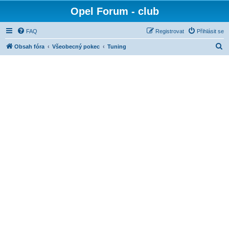
Opel Forum - club
FAQ
Registrovat
Přihlásit se
H
Obsah fóra
Všeobecný pokec
Tuning
l
e
d
a
t