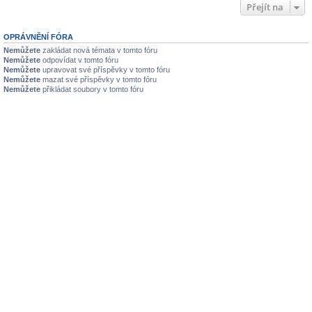
Přejít na
OPRÁVNĚNÍ FÓRA
Nemůžete
zakládat nová témata v tomto fóru
Nemůžete
odpovídat v tomto fóru
Nemůžete
upravovat své příspěvky v tomto fóru
Nemůžete
mazat své příspěvky v tomto fóru
Nemůžete
přikládat soubory v tomto fóru