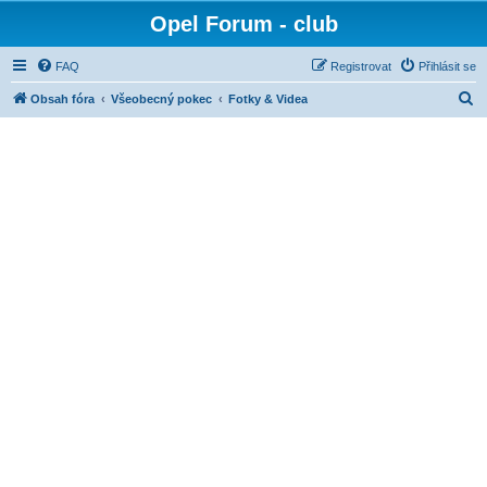
Opel Forum - club
FAQ
Registrovat
Přihlásit se
H
Obsah fóra
Všeobecný pokec
Fotky & Videa
l
e
d
a
t