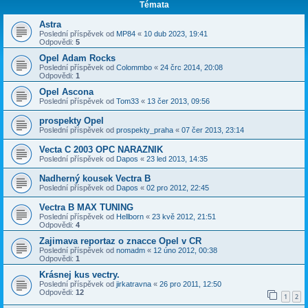
Témata
Astra
Poslední příspěvek od
MP84
«
10 dub 2023, 19:41
Odpovědi:
5
Opel Adam Rocks
Poslední příspěvek od
Colommbo
«
24 črc 2014, 20:08
Odpovědi:
1
Opel Ascona
Poslední příspěvek od
Tom33
«
13 čer 2013, 09:56
prospekty Opel
Poslední příspěvek od
prospekty_praha
«
07 čer 2013, 23:14
Vecta C 2003 OPC NARAZNIK
Poslední příspěvek od
Dapos
«
23 led 2013, 14:35
Nadherný kousek Vectra B
Poslední příspěvek od
Dapos
«
02 pro 2012, 22:45
Vectra B MAX TUNING
Poslední příspěvek od
Hellborn
«
23 kvě 2012, 21:51
Odpovědi:
4
Zajimava reportaz o znacce Opel v CR
Poslední příspěvek od
nomadm
«
12 úno 2012, 00:38
Odpovědi:
1
Krásnej kus vectry.
Poslední příspěvek od
jirkatravna
«
26 pro 2011, 12:50
Odpovědi:
12
1
2