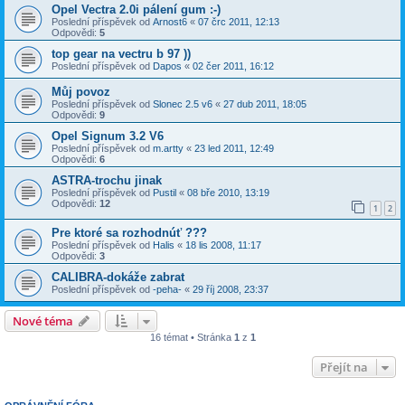
Opel Vectra 2.0i pálení gum :-)
Poslední příspěvek od
Arnost6
«
07 črc 2011, 12:13
Odpovědi:
5
top gear na vectru b 97 ))
Poslední příspěvek od
Dapos
«
02 čer 2011, 16:12
Můj povoz
Poslední příspěvek od
Slonec 2.5 v6
«
27 dub 2011, 18:05
Odpovědi:
9
Opel Signum 3.2 V6
Poslední příspěvek od
m.artty
«
23 led 2011, 12:49
Odpovědi:
6
ASTRA-trochu jinak
Poslední příspěvek od
Pustil
«
08 bře 2010, 13:19
Odpovědi:
12
1
2
Pre ktoré sa rozhodnúť ???
Poslední příspěvek od
Halis
«
18 lis 2008, 11:17
Odpovědi:
3
CALIBRA-dokáže zabrat
Poslední příspěvek od
-peha-
«
29 říj 2008, 23:37
Nové téma
16 témat • Stránka
1
z
1
Přejít na