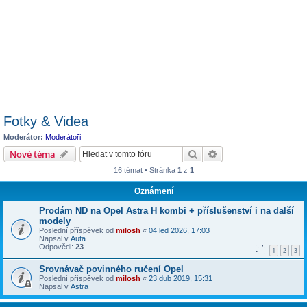
Fotky & Videa
Moderátor:
Moderátoři
Hledat
Pokročilé hledání
Nové téma
16 témat • Stránka
1
z
1
Oznámení
Prodám ND na Opel Astra H kombi + příslušenství i na další
modely
Poslední příspěvek od
milosh
«
04 led 2026, 17:03
Napsal v
Auta
Odpovědi:
23
1
2
3
Srovnávač povinného ručení Opel
Poslední příspěvek od
milosh
«
23 dub 2019, 15:31
Napsal v
Astra