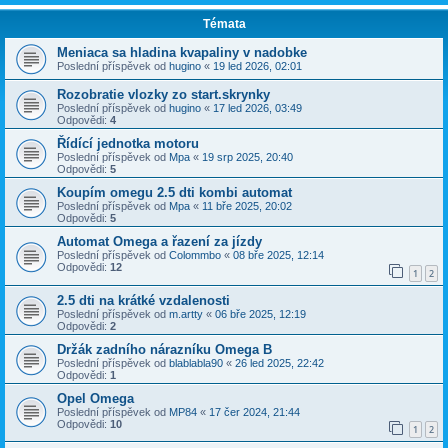
Témata
Meniaca sa hladina kvapaliny v nadobke
Poslední příspěvek od
hugino
«
19 led 2026, 02:01
Rozobratie vlozky zo start.skrynky
Poslední příspěvek od
hugino
«
17 led 2026, 03:49
Odpovědi:
4
Řídící jednotka motoru
Poslední příspěvek od
Mpa
«
19 srp 2025, 20:40
Odpovědi:
5
Koupím omegu 2.5 dti kombi automat
Poslední příspěvek od
Mpa
«
11 bře 2025, 20:02
Odpovědi:
5
Automat Omega a řazení za jízdy
Poslední příspěvek od
Colommbo
«
08 bře 2025, 12:14
Odpovědi:
12
1
2
2.5 dti na krátké vzdalenosti
Poslední příspěvek od
m.artty
«
06 bře 2025, 12:19
Odpovědi:
2
Držák zadního nárazníku Omega B
Poslední příspěvek od
blablabla90
«
26 led 2025, 22:42
Odpovědi:
1
Opel Omega
Poslední příspěvek od
MP84
«
17 čer 2024, 21:44
Odpovědi:
10
1
2