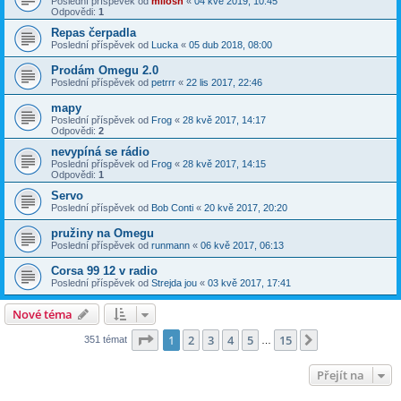
Poslední příspěvek od
milosh
«
04 kvě 2019, 10:45
Odpovědi:
1
Repas čerpadla
Poslední příspěvek od
Lucka
«
05 dub 2018, 08:00
Prodám Omegu 2.0
Poslední příspěvek od
petrrr
«
22 lis 2017, 22:46
mapy
Poslední příspěvek od
Frog
«
28 kvě 2017, 14:17
Odpovědi:
2
nevypíná se rádio
Poslední příspěvek od
Frog
«
28 kvě 2017, 14:15
Odpovědi:
1
Servo
Poslední příspěvek od
Bob Conti
«
20 kvě 2017, 20:20
pružiny na Omegu
Poslední příspěvek od
runmann
«
06 kvě 2017, 06:13
Corsa 99 12 v radio
Poslední příspěvek od
Strejda jou
«
03 kvě 2017, 17:41
Nové téma
Stránka
1
z
15
1
2
3
4
5
15
Další
351 témat
…
Přejít na