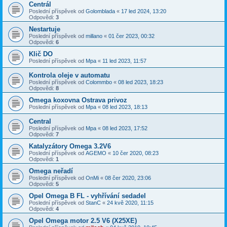
Centrál
Poslední příspěvek od
Golomblada
«
17 led 2024, 13:20
Odpovědi:
3
Nestartuje
Poslední příspěvek od
millano
«
01 čer 2023, 00:32
Odpovědi:
6
Klič DO
Poslední příspěvek od
Mpa
«
11 led 2023, 11:57
Kontrola oleje v automatu
Poslední příspěvek od
Colommbo
«
08 led 2023, 18:23
Odpovědi:
8
Omega koxovna Ostrava privoz
Poslední příspěvek od
Mpa
«
08 led 2023, 18:13
Central
Poslední příspěvek od
Mpa
«
08 led 2023, 17:52
Odpovědi:
7
Katalyzátory Omega 3.2V6
Poslední příspěvek od
AGEMO
«
10 čer 2020, 08:23
Odpovědi:
1
Omega neřadí
Poslední příspěvek od
OnMi
«
08 čer 2020, 23:06
Odpovědi:
5
Opel Omega B FL - vyhřívání sedadel
Poslední příspěvek od
StanC
«
24 kvě 2020, 11:15
Odpovědi:
4
Opel Omega motor 2.5 V6 (X25XE)