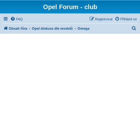
Opel Forum - club
FAQ
Registrovat
Přihlásit se
H
Obsah fóra
Opel diskuse dle modelů
Omega
l
e
d
a
t