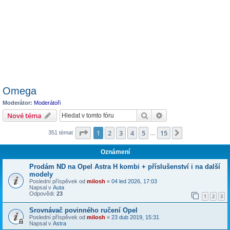
Omega
Moderátor:
Moderátoři
Hledat
Pokročilé hledání
Nové téma
Stránka
1
z
15
1
2
3
4
5
15
Další
351 témat
…
Oznámení
Prodám ND na Opel Astra H kombi + příslušenství i na další
modely
Poslední příspěvek od
milosh
«
04 led 2026, 17:03
Napsal v
Auta
Odpovědi:
23
1
2
3
Srovnávač povinného ručení Opel
Poslední příspěvek od
milosh
«
23 dub 2019, 15:31
Napsal v
Astra