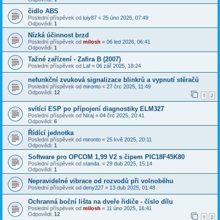
čidlo ABS
Poslední příspěvek od
luiy87
«
25 úno 2026, 07:49
Odpovědi:
1
Nízká účinnost brzd
Poslední příspěvek od
milosh
«
06 led 2026, 06:41
Odpovědi:
1
Tažné zařízení - Zafira B (2007)
Poslední příspěvek od
Laf
«
06 zář 2025, 18:24
nefunkční zvuková signalizace blinkrů a vypnutí stěračů
Poslední příspěvek od
mironto
«
27 črc 2025, 11:49
Odpovědi:
12
1
2
svítící ESP po přípojení diagnostiky ELM327
Poslední příspěvek od
Niraj
«
04 črc 2025, 20:41
Odpovědi:
6
Řídící jednotka
Poslední příspěvek od
mironto
«
25 kvě 2025, 20:11
Odpovědi:
1
Software pro OPCOM 1,99 V2 s čipem PIC18F45K80
Poslední příspěvek od
standa.
«
29 dub 2025, 15:14
Odpovědi:
1
Nepravidelné vibrace od rozvodů při volnoběhu
Poslední příspěvek od
deny227
«
13 dub 2025, 01:48
Ochranná boční lišta na dveře řidiče - číslo dílu
Poslední příspěvek od
milosh
«
11 úno 2025, 16:41
Odpovědi:
12
1
2