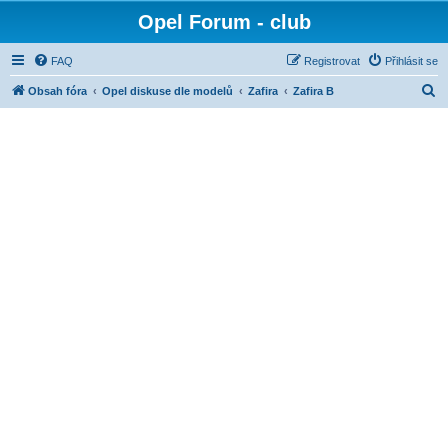
Opel Forum - club
FAQ
Registrovat
Přihlásit se
H
Obsah fóra
Opel diskuse dle modelů
Zafira
Zafira B
l
e
d
a
t