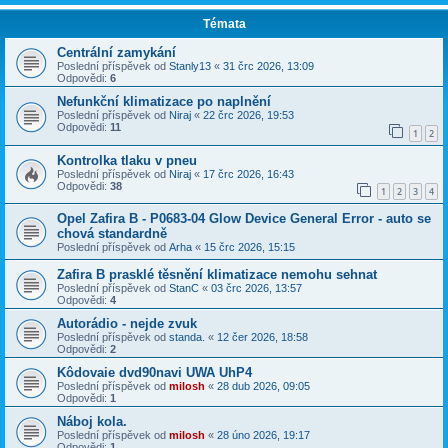
Témata
Centrální zamykání
Poslední příspěvek od
Stanly13
«
31 črc 2026, 13:09
Odpovědi:
6
Nefunkční klimatizace po naplnění
Poslední příspěvek od
Niraj
«
22 črc 2026, 19:53
Odpovědi:
11
1
2
Kontrolka tlaku v pneu
Poslední příspěvek od
Niraj
«
17 črc 2026, 16:43
Odpovědi:
38
1
2
3
4
Opel Zafira B - P0683-04 Glow Device General Error - auto se
chová standardně
Poslední příspěvek od
Arha
«
15 črc 2026, 15:15
Zafira B prasklé těsnění klimatizace nemohu sehnat
Poslední příspěvek od
StanC
«
03 črc 2026, 13:57
Odpovědi:
4
Autorádio - nejde zvuk
Poslední příspěvek od
standa.
«
12 čer 2026, 18:58
Odpovědi:
2
Kôdovaie dvd90navi UWA UhP4
Poslední příspěvek od
milosh
«
28 dub 2026, 09:05
Odpovědi:
1
Náboj kola.
Poslední příspěvek od
milosh
«
28 úno 2026, 19:17
Odpovědi:
1