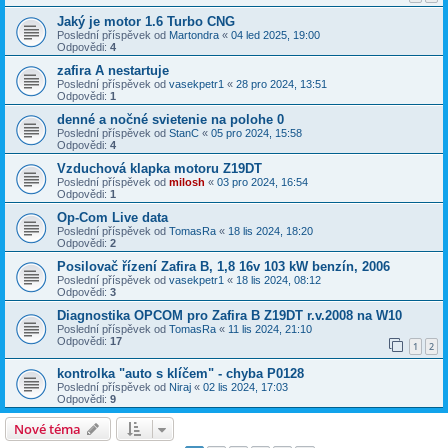
Jaký je motor 1.6 Turbo CNG
Poslední příspěvek od
Martondra
«
04 led 2025, 19:00
Odpovědi:
4
zafira A nestartuje
Poslední příspěvek od
vasekpetr1
«
28 pro 2024, 13:51
Odpovědi:
1
denné a nočné svietenie na polohe 0
Poslední příspěvek od
StanC
«
05 pro 2024, 15:58
Odpovědi:
4
Vzduchová klapka motoru Z19DT
Poslední příspěvek od
milosh
«
03 pro 2024, 16:54
Odpovědi:
1
Op-Com Live data
Poslední příspěvek od
TomasRa
«
18 lis 2024, 18:20
Odpovědi:
2
Posilovač řízení Zafira B, 1,8 16v 103 kW benzín, 2006
Poslední příspěvek od
vasekpetr1
«
18 lis 2024, 08:12
Odpovědi:
3
Diagnostika OPCOM pro Zafira B Z19DT r.v.2008 na W10
Poslední příspěvek od
TomasRa
«
11 lis 2024, 21:10
Odpovědi:
17
1
2
kontrolka "auto s klíčem" - chyba P0128
Poslední příspěvek od
Niraj
«
02 lis 2024, 17:03
Odpovědi:
9
Nové téma