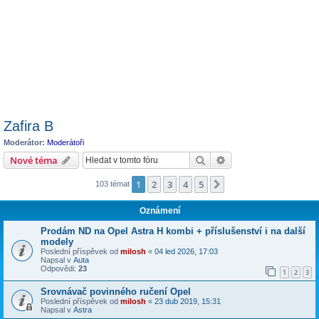
Zafira B
Moderátor:
Moderátoři
Hledat
Pokročilé hledání
Nové téma
1
2
3
4
5
Další
103 témat
Oznámení
Prodám ND na Opel Astra H kombi + příslušenství i na další
modely
Poslední příspěvek od
milosh
«
04 led 2026, 17:03
Napsal v
Auta
Odpovědi:
23
1
2
3
Srovnávač povinného ručení Opel
Poslední příspěvek od
milosh
«
23 dub 2019, 15:31
Napsal v
Astra