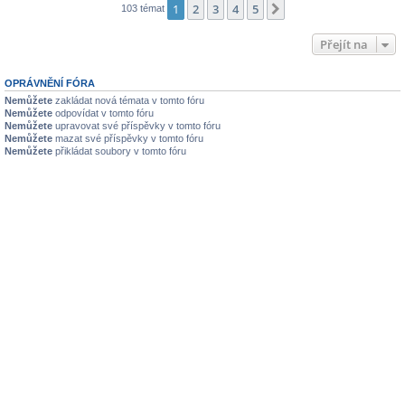
1
2
3
4
5
Další
103 témat
Přejít na
OPRÁVNĚNÍ FÓRA
Nemůžete
zakládat nová témata v tomto fóru
Nemůžete
odpovídat v tomto fóru
Nemůžete
upravovat své příspěvky v tomto fóru
Nemůžete
mazat své příspěvky v tomto fóru
Nemůžete
přikládat soubory v tomto fóru