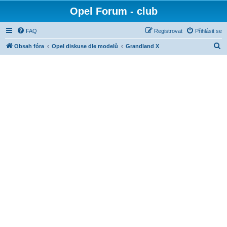
Opel Forum - club
FAQ
Registrovat
Přihlásit se
H
Obsah fóra
Opel diskuse dle modelů
Grandland X
l
e
d
a
t