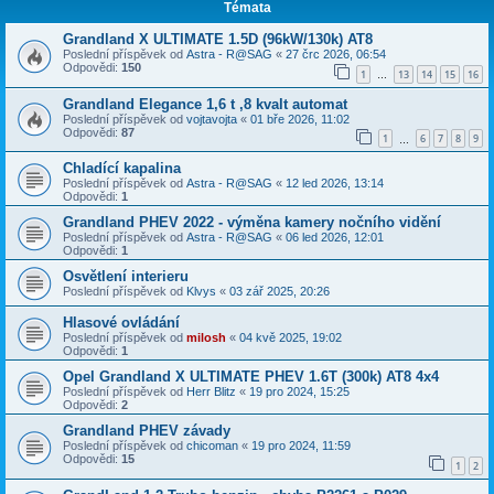
Témata
Grandland X ULTIMATE 1.5D (96kW/130k) AT8
Poslední příspěvek od
Astra - R@SAG
«
27 črc 2026, 06:54
Odpovědi:
150
1
13
14
15
16
…
Grandland Elegance 1,6 t ,8 kvalt automat
Poslední příspěvek od
vojtavojta
«
01 bře 2026, 11:02
Odpovědi:
87
1
6
7
8
9
…
Chladící kapalina
Poslední příspěvek od
Astra - R@SAG
«
12 led 2026, 13:14
Odpovědi:
1
Grandland PHEV 2022 - výměna kamery nočního vidění
Poslední příspěvek od
Astra - R@SAG
«
06 led 2026, 12:01
Odpovědi:
1
Osvětlení interieru
Poslední příspěvek od
Klvys
«
03 zář 2025, 20:26
Hlasové ovládání
Poslední příspěvek od
milosh
«
04 kvě 2025, 19:02
Odpovědi:
1
Opel Grandland X ULTIMATE PHEV 1.6T (300k) AT8 4x4
Poslední příspěvek od
Herr Blitz
«
19 pro 2024, 15:25
Odpovědi:
2
Grandland PHEV závady
Poslední příspěvek od
chicoman
«
19 pro 2024, 11:59
Odpovědi:
15
1
2