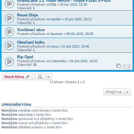
GrandLand 1.2 Trubo benzin - chyba P2261 a P029
Poslední příspěvek od
Effe
«
30 čer 2024, 22:30
Odpovědi:
1
Reset Oleje
Poslední příspěvek od
westler
«
20 pro 2022, 20:12
Odpovědi:
1
Svolávací akce
Poslední příspěvek od
Sunman
«
09 bře 2022, 09:05
Otevíraní kufru
Poslední příspěvek od
sova
«
21 úno 2022, 14:40
Odpovědi:
1
Rip Opel
Poslední příspěvek od
Colommbo
«
25 úno 2021, 16:52
Odpovědi:
15
1
2
Nové téma
13 témat • Stránka
1
z
1
Přejít na
OPRÁVNĚNÍ FÓRA
Nemůžete
zakládat nová témata v tomto fóru
Nemůžete
odpovídat v tomto fóru
Nemůžete
upravovat své příspěvky v tomto fóru
Nemůžete
mazat své příspěvky v tomto fóru
Nemůžete
přikládat soubory v tomto fóru