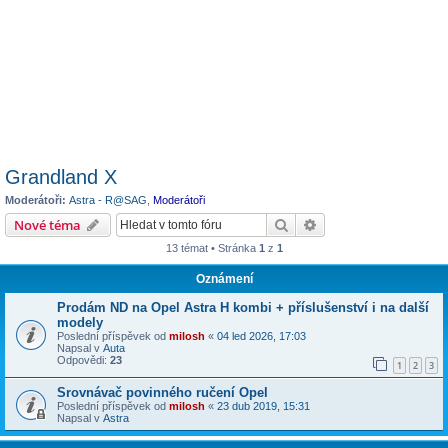
Grandland X
Moderátoři:
Astra - R@SAG
,
Moderátoři
Hledat
Pokročilé hledání
Nové téma
13 témat • Stránka
1
z
1
Oznámení
Prodám ND na Opel Astra H kombi + příslušenství i na další
modely
Poslední příspěvek od
milosh
«
04 led 2026, 17:03
Napsal v
Auta
Odpovědi:
23
1
2
3
Srovnávač povinného ručení Opel
Poslední příspěvek od
milosh
«
23 dub 2019, 15:31
Napsal v
Astra