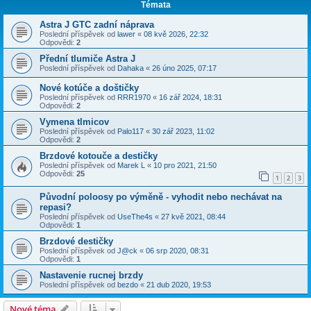
Témata
Astra J GTC zadní náprava
Poslední příspěvek od
lawer
«
08 kvě 2026, 22:32
Odpovědi:
2
Přední tlumiče Astra J
Poslední příspěvek od
Dahaka
«
26 úno 2025, 07:17
Nové kotúče a doštičky
Poslední příspěvek od
RRR1970
«
16 zář 2024, 18:31
Odpovědi:
2
Vymena tlmicov
Poslední příspěvek od
Palo117
«
30 zář 2023, 11:02
Odpovědi:
2
Brzdové kotouče a destičky
Poslední příspěvek od
Marek L
«
10 pro 2021, 21:50
Odpovědi:
25
1
2
3
Původní poloosy po výměně - vyhodit nebo nechávat na
repasi?
Poslední příspěvek od
UseThe4s
«
27 kvě 2021, 08:44
Odpovědi:
1
Brzdové destičky
Poslední příspěvek od
J@ck
«
06 srp 2020, 08:31
Odpovědi:
1
Nastavenie rucnej brzdy
Poslední příspěvek od
bezdo
«
21 dub 2020, 19:53
Nové téma