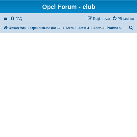
Opel Forum - club
FAQ
Registrovat
Přihlásit se
H
Obsah fóra
Opel diskuse dle modelů
Astra
Astra J
Astra J - Podvozek a řízení
l
e
d
a
t