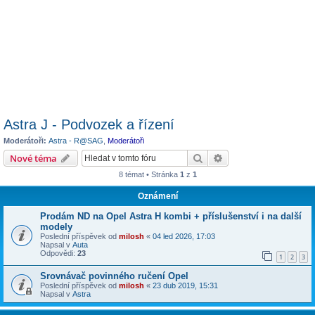
Astra J - Podvozek a řízení
Moderátoři:
Astra - R@SAG
,
Moderátoři
Hledat
Pokročilé hledání
Nové téma
8 témat • Stránka
1
z
1
Oznámení
Prodám ND na Opel Astra H kombi + příslušenství i na další
modely
Poslední příspěvek od
milosh
«
04 led 2026, 17:03
Napsal v
Auta
Odpovědi:
23
1
2
3
Srovnávač povinného ručení Opel
Poslední příspěvek od
milosh
«
23 dub 2019, 15:31
Napsal v
Astra