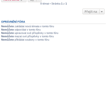
8 témat • Stránka
1
z
1
Přejít na
OPRÁVNĚNÍ FÓRA
Nemůžete
zakládat nová témata v tomto fóru
Nemůžete
odpovídat v tomto fóru
Nemůžete
upravovat své příspěvky v tomto fóru
Nemůžete
mazat své příspěvky v tomto fóru
Nemůžete
přikládat soubory v tomto fóru