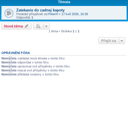
Témata
Zatekanie do zadnej kapoty
Poslední příspěvek od
PeterH
«
17 kvě 2026, 16:36
Odpovědi:
1
Nové téma
1 téma • Stránka
1
z
1
Přejít na
OPRÁVNĚNÍ FÓRA
Nemůžete
zakládat nová témata v tomto fóru
Nemůžete
odpovídat v tomto fóru
Nemůžete
upravovat své příspěvky v tomto fóru
Nemůžete
mazat své příspěvky v tomto fóru
Nemůžete
přikládat soubory v tomto fóru