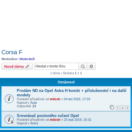
Corsa F
Moderátor:
Moderátoři
Hledat
Pokročilé hledání
Nové téma
1 téma • Stránka
1
z
1
Oznámení
Prodám ND na Opel Astra H kombi + příslušenství i na další
modely
Poslední příspěvek od
milosh
«
04 led 2026, 17:03
Napsal v
Auta
Odpovědi:
23
1
2
3
Srovnávač povinného ručení Opel
Poslední příspěvek od
milosh
«
23 dub 2019, 15:31
Napsal v
Astra