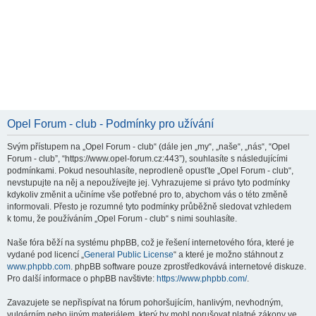
Opel Forum - club - Podmínky pro užívání
Svým přístupem na „Opel Forum - club“ (dále jen „my“, „naše“, „nás“, “Opel
Forum - club”, “https://www.opel-forum.cz:443”), souhlasíte s následujícími
podmínkami. Pokud nesouhlasíte, neprodleně opusťte „Opel Forum - club“,
nevstupujte na něj a nepoužívejte jej. Vyhrazujeme si právo tyto podmínky
kdykoliv změnit a učiníme vše potřebné pro to, abychom vás o této změně
informovali. Přesto je rozumné tyto podmínky průběžně sledovat vzhledem
k tomu, že používáním „Opel Forum - club“ s nimi souhlasíte.
Naše fóra běží na systému phpBB, což je řešení internetového fóra, které je
vydané pod licencí „
General Public License
“ a které je možno stáhnout z
www.phpbb.com
. phpBB software pouze zprostředkovává internetové diskuze.
Pro další informace o phpBB navštivte:
https://www.phpbb.com/
.
Zavazujete se nepřispívat na fórum pohoršujícím, hanlivým, nevhodným,
vulgárním nebo jiným materiálem, který by mohl porušovat platné zákony ve