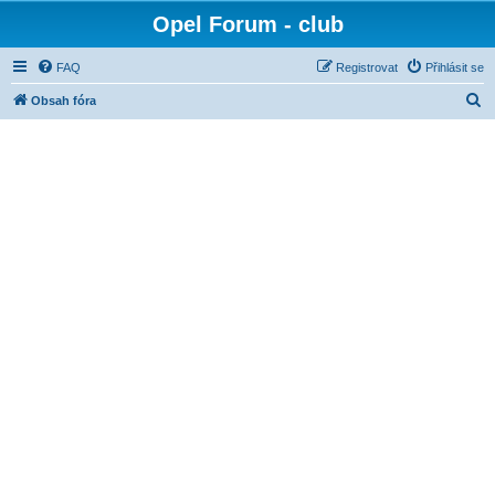
Opel Forum - club
FAQ
Registrovat
Přihlásit se
H
Obsah fóra
l
e
d
a
t