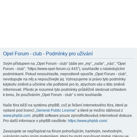
Opel Forum - club - Podmínky pro užívání
Svým přístupem na „Opel Forum - club“ (dále jen „my“, „naše“, „nás“, “Opel
Forum - club”, “https://www.opel-forum.cz:443”), souhlasíte s následujícími
podmínkami. Pokud nesouhlasíte, neprodleně opusťte „Opel Forum - club“,
nevstupujte na něj a nepoužívejte jej. Vyhrazujeme si právo tyto podmínky
kdykoliv změnit a učiníme vše potřebné pro to, abychom vás o této změně
informovali. Přesto je rozumné tyto podmínky průběžně sledovat vzhledem
k tomu, že používáním „Opel Forum - club“ s nimi souhlasíte.
Naše fóra běží na systému phpBB, což je řešení internetového fóra, které je
vydané pod licencí „
General Public License
“ a které je možno stáhnout z
www.phpbb.com
. phpBB software pouze zprostředkovává internetové diskuze.
Pro další informace o phpBB navštivte:
https://www.phpbb.com/
.
Zavazujete se nepřispívat na fórum pohoršujícím, hanlivým, nevhodným,
vulgárním nebo jiným materiálem, který by mohl porušovat platné zákony ve