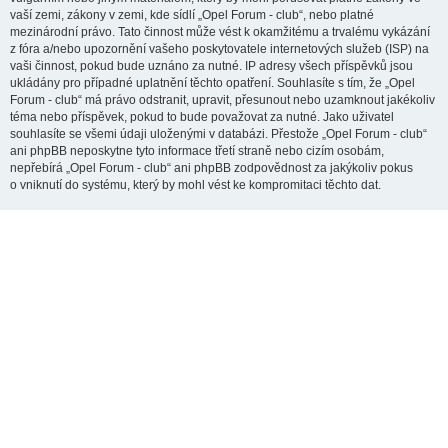
vaší zemi, zákony v zemi, kde sídlí „Opel Forum - club“, nebo platné
mezinárodní právo. Tato činnost může vést k okamžitému a trvalému vykázání
z fóra a/nebo upozornění vašeho poskytovatele internetových služeb (ISP) na
vaši činnost, pokud bude uznáno za nutné. IP adresy všech příspěvků jsou
ukládány pro případné uplatnění těchto opatření. Souhlasíte s tím, že „Opel
Forum - club“ má právo odstranit, upravit, přesunout nebo uzamknout jakékoliv
téma nebo příspěvek, pokud to bude považovat za nutné. Jako uživatel
souhlasíte se všemi údaji uloženými v databázi. Přestože „Opel Forum - club“
ani phpBB neposkytne tyto informace třetí straně nebo cizím osobám,
nepřebírá „Opel Forum - club“ ani phpBB zodpovědnost za jakýkoliv pokus
o vniknutí do systému, který by mohl vést ke kompromitaci těchto dat.