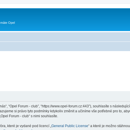
 máte Opel
„nás“, “Opel Forum - club”, “https://www.opel-forum.cz:443”), souhlasíte s následu
hrazujeme si právo tyto podmínky kdykoliv změnit a učiníme vše potřebné pro to, ab
pel Forum - club“ s nimi souhlasíte.
ra, které je vydané pod licencí „
General Public License
“ a které je možno stáhnou