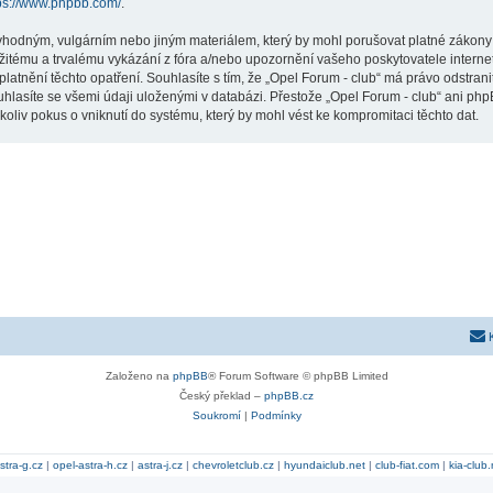
ps://www.phpbb.com/
.
vhodným, vulgárním nebo jiným materiálem, který by mohl porušovat platné zákony ve
žitému a trvalému vykázání z fóra a/nebo upozornění vašeho poskytovatele interne
latnění těchto opatření. Souhlasíte s tím, že „Opel Forum - club“ má právo odstran
uhlasíte se všemi údaji uloženými v databázi. Přestože „Opel Forum - club“ ani php
liv pokus o vniknutí do systému, který by mohl vést ke kompromitaci těchto dat.
Založeno na
phpBB
® Forum Software © phpBB Limited
Český překlad –
phpBB.cz
Soukromí
|
Podmínky
stra-g.cz
|
opel-astra-h.cz
|
astra-j.cz
|
chevroletclub.cz
|
hyundaiclub.net
|
club-fiat.com
|
kia-club.