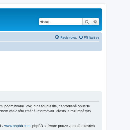
Hledat
Pokročilé hledání
Registrovat
Přihlásit se
jícími podmínkami. Pokud nesouhlasíte, neprodleně opusťte
ychom vás o této změně informovali. Přesto je rozumné tyto
t z
www.phpbb.com
. phpBB software pouze zprostředkovává