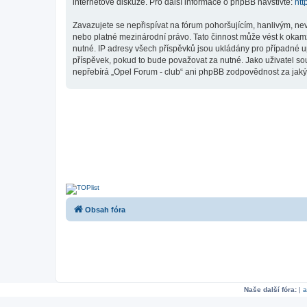
internetové diskuze. Pro další informace o phpBB navštivte:
htt
Zavazujete se nepřispívat na fórum pohoršujícím, hanlivým, ne
nebo platné mezinárodní právo. Tato činnost může vést k okam
nutné. IP adresy všech příspěvků jsou ukládány pro případné up
příspěvek, pokud to bude považovat za nutné. Jako uživatel so
nepřebírá „Opel Forum - club“ ani phpBB zodpovědnost za jakýko
Obsah fóra
Naše další fóra:
|
a