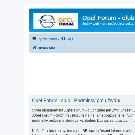
Opel Forum - club
Jediný web který potřebujete pokud
Rychlé odkazy
FAQ
Obsah fóra
Opel Forum - club - Podmínky pro užívání
Svým přístupem na „Opel Forum - club“ (dále jen „my“, „naše“, 
„Opel Forum - club“, nevstupujte na něj a nepoužívejte jej. Vy
podmínky průběžně sledovat vzhledem k tomu, že používáním „O
Naše fóra běží na systému phpBB, což je řešení internetového fó