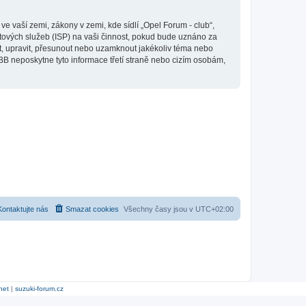
 vaší zemi, zákony v zemi, kde sídlí „Opel Forum - club“,
tových služeb (ISP) na vaši činnost, pokud bude uznáno za
it, upravit, přesunout nebo uzamknout jakékoliv téma nebo
BB neposkytne tyto informace třetí straně nebo cizím osobám,
Kontaktujte nás
Smazat cookies
Všechny časy jsou v
UTC+02:00
net
|
suzuki-forum.cz