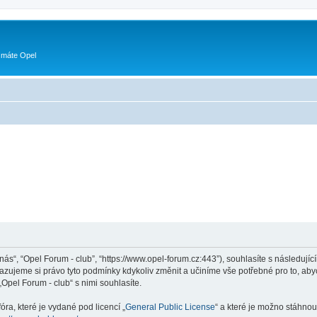
 máte Opel
„nás“, “Opel Forum - club”, “https://www.opel-forum.cz:443”), souhlasíte s následu
hrazujeme si právo tyto podmínky kdykoliv změnit a učiníme vše potřebné pro to, ab
pel Forum - club“ s nimi souhlasíte.
ra, které je vydané pod licencí „
General Public License
“ a které je možno stáhnou