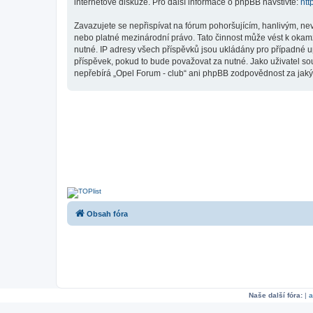
internetové diskuze. Pro další informace o phpBB navštivte:
htt
Zavazujete se nepřispívat na fórum pohoršujícím, hanlivým, ne
nebo platné mezinárodní právo. Tato činnost může vést k okam
nutné. IP adresy všech příspěvků jsou ukládány pro případné up
příspěvek, pokud to bude považovat za nutné. Jako uživatel so
nepřebírá „Opel Forum - club“ ani phpBB zodpovědnost za jakýko
Obsah fóra
Naše další fóra:
|
a