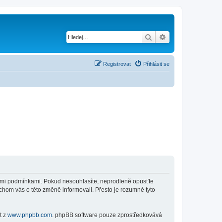
Hledat
Pokročilé hledání
Registrovat
Přihlásit se
jícími podmínkami. Pokud nesouhlasíte, neprodleně opusťte
ychom vás o této změně informovali. Přesto je rozumné tyto
t z
www.phpbb.com
. phpBB software pouze zprostředkovává