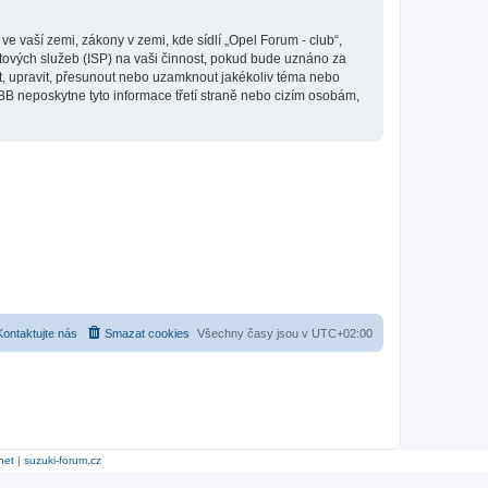
 vaší zemi, zákony v zemi, kde sídlí „Opel Forum - club“,
tových služeb (ISP) na vaši činnost, pokud bude uznáno za
it, upravit, přesunout nebo uzamknout jakékoliv téma nebo
BB neposkytne tyto informace třetí straně nebo cizím osobám,
Kontaktujte nás
Smazat cookies
Všechny časy jsou v
UTC+02:00
net
|
suzuki-forum.cz