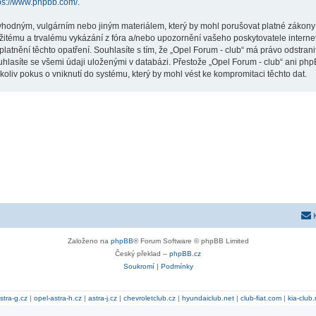
ps://www.phpbb.com/
.
vhodným, vulgárním nebo jiným materiálem, který by mohl porušovat platné zákony ve
žitému a trvalému vykázání z fóra a/nebo upozornění vašeho poskytovatele interne
latnění těchto opatření. Souhlasíte s tím, že „Opel Forum - club“ má právo odstran
uhlasíte se všemi údaji uloženými v databázi. Přestože „Opel Forum - club“ ani php
liv pokus o vniknutí do systému, který by mohl vést ke kompromitaci těchto dat.
Založeno na
phpBB
® Forum Software © phpBB Limited
Český překlad –
phpBB.cz
Soukromí
|
Podmínky
stra-g.cz
|
opel-astra-h.cz
|
astra-j.cz
|
chevroletclub.cz
|
hyundaiclub.net
|
club-fiat.com
|
kia-club.