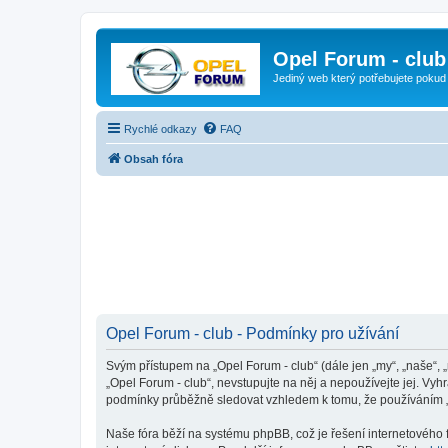
Opel Forum - club
Jediný web který potřebujete pokud
Rychlé odkazy
FAQ
Obsah fóra
Opel Forum - club - Podmínky pro užívání
Svým přístupem na „Opel Forum - club“ (dále jen „my“, „naše“, 
„Opel Forum - club“, nevstupujte na něj a nepoužívejte jej. Vy
podmínky průběžně sledovat vzhledem k tomu, že používáním „O
Naše fóra běží na systému phpBB, což je řešení internetového fó