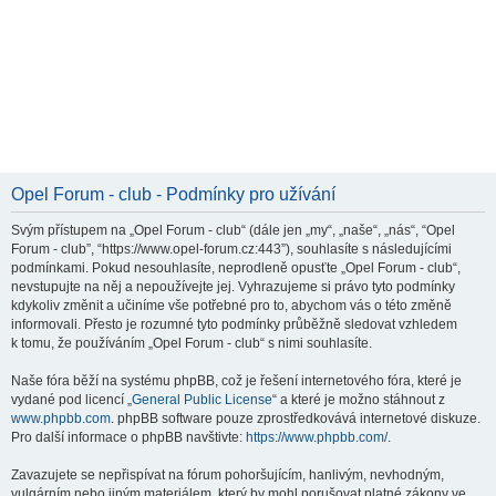
Opel Forum - club - Podmínky pro užívání
Svým přístupem na „Opel Forum - club“ (dále jen „my“, „naše“, „nás“, “Opel
Forum - club”, “https://www.opel-forum.cz:443”), souhlasíte s následujícími
podmínkami. Pokud nesouhlasíte, neprodleně opusťte „Opel Forum - club“,
nevstupujte na něj a nepoužívejte jej. Vyhrazujeme si právo tyto podmínky
kdykoliv změnit a učiníme vše potřebné pro to, abychom vás o této změně
informovali. Přesto je rozumné tyto podmínky průběžně sledovat vzhledem
k tomu, že používáním „Opel Forum - club“ s nimi souhlasíte.
Naše fóra běží na systému phpBB, což je řešení internetového fóra, které je
vydané pod licencí „
General Public License
“ a které je možno stáhnout z
www.phpbb.com
. phpBB software pouze zprostředkovává internetové diskuze.
Pro další informace o phpBB navštivte:
https://www.phpbb.com/
.
Zavazujete se nepřispívat na fórum pohoršujícím, hanlivým, nevhodným,
vulgárním nebo jiným materiálem, který by mohl porušovat platné zákony ve