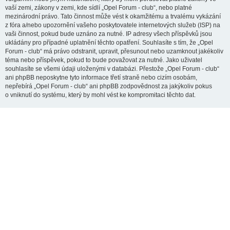
vaší zemi, zákony v zemi, kde sídlí „Opel Forum - club“, nebo platné
mezinárodní právo. Tato činnost může vést k okamžitému a trvalému vykázání
z fóra a/nebo upozornění vašeho poskytovatele internetových služeb (ISP) na
vaši činnost, pokud bude uznáno za nutné. IP adresy všech příspěvků jsou
ukládány pro případné uplatnění těchto opatření. Souhlasíte s tím, že „Opel
Forum - club“ má právo odstranit, upravit, přesunout nebo uzamknout jakékoliv
téma nebo příspěvek, pokud to bude považovat za nutné. Jako uživatel
souhlasíte se všemi údaji uloženými v databázi. Přestože „Opel Forum - club“
ani phpBB neposkytne tyto informace třetí straně nebo cizím osobám,
nepřebírá „Opel Forum - club“ ani phpBB zodpovědnost za jakýkoliv pokus
o vniknutí do systému, který by mohl vést ke kompromitaci těchto dat.