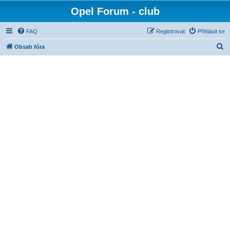
Opel Forum - club
FAQ
Registrovat
Přihlásit se
H
Obsah fóra
l
e
d
a
t