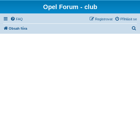
Opel Forum - club
FAQ
Registrovat
Přihlásit se
H
Obsah fóra
l
e
d
a
t