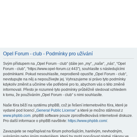
Opel Forum - club - Podmínky pro užívání
Svým přístupem na „Opel Forum - club“ (dále jen „my“, „naše“, „nás“, “Opel
Forum - club”, “https://www.opel-forum.cz:443”), souhlasíte s následujícími
podmínkami. Pokud nesouhlasíte, neprodleně opusťte „Opel Forum - club“,
nevstupujte na něj a nepoužívejte jej. Vyhrazujeme si právo tyto podmínky
kdykoliv změnit a učiníme vše potřebné pro to, abychom vás o této změně
informovali. Přesto je rozumné tyto podmínky průběžně sledovat vzhledem
k tomu, že používáním „Opel Forum - club“ s nimi souhlasíte.
Naše fóra běží na systému phpBB, což je řešení internetového fóra, které je
vydané pod licencí „
General Public License
“ a které je možno stáhnout z
www.phpbb.com
. phpBB software pouze zprostředkovává internetové diskuze.
Pro další informace o phpBB navštivte:
https://www.phpbb.com/
.
Zavazujete se nepřispívat na fórum pohoršujícím, hanlivým, nevhodným,
vulgárním nebo jiným materiálem, který by mohl porušovat platné zákony ve