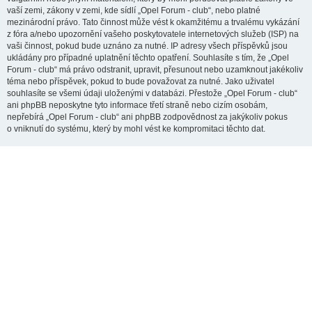
vaší zemi, zákony v zemi, kde sídlí „Opel Forum - club“, nebo platné
mezinárodní právo. Tato činnost může vést k okamžitému a trvalému vykázání
z fóra a/nebo upozornění vašeho poskytovatele internetových služeb (ISP) na
vaši činnost, pokud bude uznáno za nutné. IP adresy všech příspěvků jsou
ukládány pro případné uplatnění těchto opatření. Souhlasíte s tím, že „Opel
Forum - club“ má právo odstranit, upravit, přesunout nebo uzamknout jakékoliv
téma nebo příspěvek, pokud to bude považovat za nutné. Jako uživatel
souhlasíte se všemi údaji uloženými v databázi. Přestože „Opel Forum - club“
ani phpBB neposkytne tyto informace třetí straně nebo cizím osobám,
nepřebírá „Opel Forum - club“ ani phpBB zodpovědnost za jakýkoliv pokus
o vniknutí do systému, který by mohl vést ke kompromitaci těchto dat.