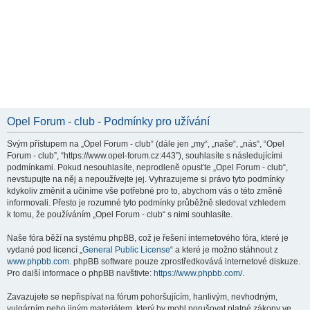
Opel Forum - club - Podmínky pro užívání
Svým přístupem na „Opel Forum - club“ (dále jen „my“, „naše“, „nás“, “Opel
Forum - club”, “https://www.opel-forum.cz:443”), souhlasíte s následujícími
podmínkami. Pokud nesouhlasíte, neprodleně opusťte „Opel Forum - club“,
nevstupujte na něj a nepoužívejte jej. Vyhrazujeme si právo tyto podmínky
kdykoliv změnit a učiníme vše potřebné pro to, abychom vás o této změně
informovali. Přesto je rozumné tyto podmínky průběžně sledovat vzhledem
k tomu, že používáním „Opel Forum - club“ s nimi souhlasíte.
Naše fóra běží na systému phpBB, což je řešení internetového fóra, které je
vydané pod licencí „
General Public License
“ a které je možno stáhnout z
www.phpbb.com
. phpBB software pouze zprostředkovává internetové diskuze.
Pro další informace o phpBB navštivte:
https://www.phpbb.com/
.
Zavazujete se nepřispívat na fórum pohoršujícím, hanlivým, nevhodným,
vulgárním nebo jiným materiálem, který by mohl porušovat platné zákony ve