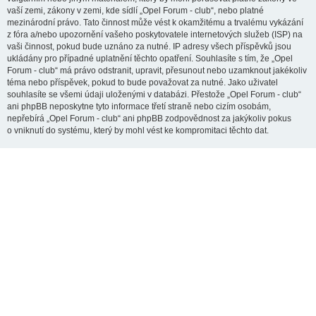
vaší zemi, zákony v zemi, kde sídlí „Opel Forum - club“, nebo platné
mezinárodní právo. Tato činnost může vést k okamžitému a trvalému vykázání
z fóra a/nebo upozornění vašeho poskytovatele internetových služeb (ISP) na
vaši činnost, pokud bude uznáno za nutné. IP adresy všech příspěvků jsou
ukládány pro případné uplatnění těchto opatření. Souhlasíte s tím, že „Opel
Forum - club“ má právo odstranit, upravit, přesunout nebo uzamknout jakékoliv
téma nebo příspěvek, pokud to bude považovat za nutné. Jako uživatel
souhlasíte se všemi údaji uloženými v databázi. Přestože „Opel Forum - club“
ani phpBB neposkytne tyto informace třetí straně nebo cizím osobám,
nepřebírá „Opel Forum - club“ ani phpBB zodpovědnost za jakýkoliv pokus
o vniknutí do systému, který by mohl vést ke kompromitaci těchto dat.