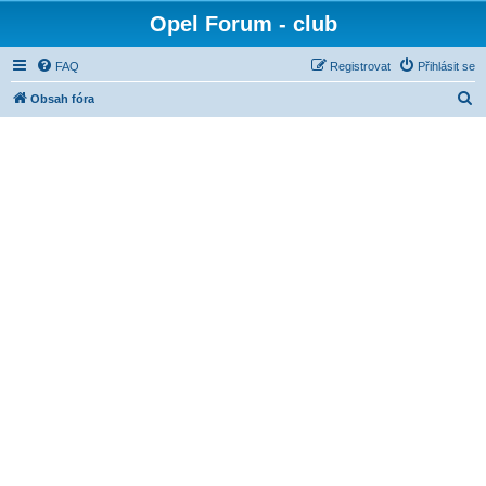
Opel Forum - club
FAQ
Registrovat
Přihlásit se
H
Obsah fóra
l
e
d
a
t