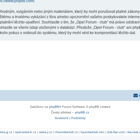
ps://www.phpbb.com/
.
vhodným, vulgárním nebo jiným materiálem, který by mohl porušovat platné zákony ve
žitému a trvalému vykázání z fóra a/nebo upozornění vašeho poskytovatele interne
latnění těchto opatření. Souhlasíte s tím, že „Opel Forum - club“ má právo odstran
uhlasíte se všemi údaji uloženými v databázi. Přestože „Opel Forum - club“ ani php
liv pokus o vniknutí do systému, který by mohl vést ke kompromitaci těchto dat.
Založeno na
phpBB
® Forum Software © phpBB Limited
Český překlad –
phpBB.cz
Soukromí
|
Podmínky
stra-g.cz
|
opel-astra-h.cz
|
astra-j.cz
|
chevroletclub.cz
|
hyundaiclub.net
|
club-fiat.com
|
kia-club.