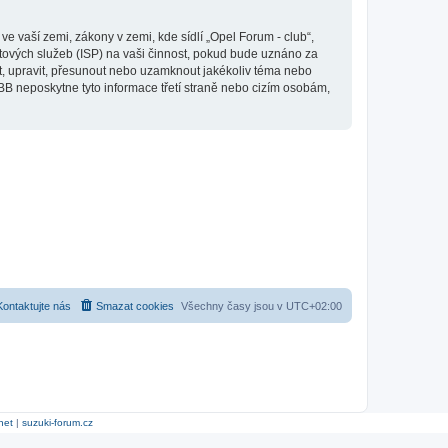
 vaší zemi, zákony v zemi, kde sídlí „Opel Forum - club“,
tových služeb (ISP) na vaši činnost, pokud bude uznáno za
it, upravit, přesunout nebo uzamknout jakékoliv téma nebo
BB neposkytne tyto informace třetí straně nebo cizím osobám,
Kontaktujte nás
Smazat cookies
Všechny časy jsou v
UTC+02:00
net
|
suzuki-forum.cz