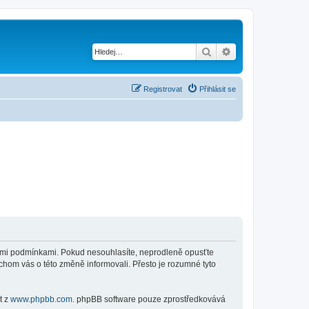
Hledat
Pokročilé hledání
Registrovat
Přihlásit se
jícími podmínkami. Pokud nesouhlasíte, neprodleně opusťte
ychom vás o této změně informovali. Přesto je rozumné tyto
t z
www.phpbb.com
. phpBB software pouze zprostředkovává