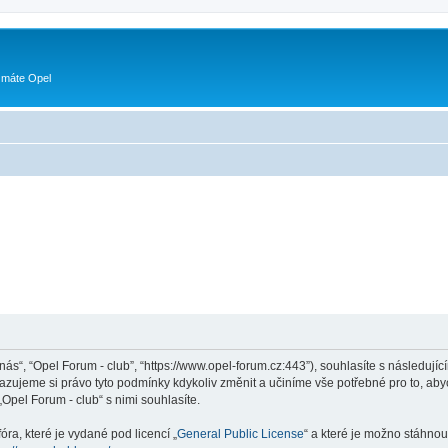
 máte Opel
„nás“, “Opel Forum - club”, “https://www.opel-forum.cz:443”), souhlasíte s následu
hrazujeme si právo tyto podmínky kdykoliv změnit a učiníme vše potřebné pro to, ab
pel Forum - club“ s nimi souhlasíte.
ra, které je vydané pod licencí „
General Public License
“ a které je možno stáhnou