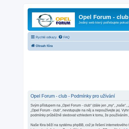
Opel Forum - club
Jediný web který potřebujete pokud
Rychlé odkazy
FAQ
Obsah fóra
Opel Forum - club - Podmínky pro užívání
Svým přístupem na „Opel Forum - club“ (dále jen „my“, „naše“, 
„Opel Forum - club“, nevstupujte na něj a nepoužívejte jej. Vy
podmínky průběžně sledovat vzhledem k tomu, že používáním „O
Naše fóra běží na systému phpBB, což je řešení internetového fó