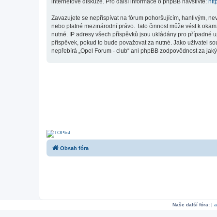
internetové diskuze. Pro další informace o phpBB navštivte:
htt
Zavazujete se nepřispívat na fórum pohoršujícím, hanlivým, ne
nebo platné mezinárodní právo. Tato činnost může vést k okam
nutné. IP adresy všech příspěvků jsou ukládány pro případné up
příspěvek, pokud to bude považovat za nutné. Jako uživatel so
nepřebírá „Opel Forum - club“ ani phpBB zodpovědnost za jakýko
Obsah fóra
Naše další fóra:
|
a