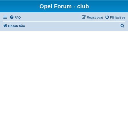
Opel Forum - club
FAQ
Registrovat
Přihlásit se
H
Obsah fóra
l
e
d
a
t