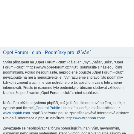
Opel Forum - club - Podmínky pro užívání
Svým přístupem na „Opel Forum - club“ (dále jen „my“, „naše“, „nás“, “Opel
Forum - club”, “https://www.opel-forum.cz:443”), souhlasíte s následujícími
podmínkami. Pokud nesouhlasíte, neprodleně opusťte „Opel Forum - club“,
nevstupujte na něj a nepoužívejte jej. Vyhrazujeme si právo tyto podmínky
kdykoliv změnit a učiníme vše potřebné pro to, abychom vás o této změně
informovali. Přesto je rozumné tyto podmínky průběžně sledovat vzhledem
k tomu, že používáním „Opel Forum - club“ s nimi souhlasíte.
Naše fóra běží na systému phpBB, což je řešení internetového fóra, které je
vydané pod licencí „
General Public License
“ a které je možno stáhnout z
www.phpbb.com
. phpBB software pouze zprostředkovává internetové diskuze.
Pro další informace o phpBB navštivte:
https://www.phpbb.com/
.
Zavazujete se nepřispívat na fórum pohoršujícím, hanlivým, nevhodným,
vulgárním nebo jiným materiálem, který by mohl porušovat platné zákony ve