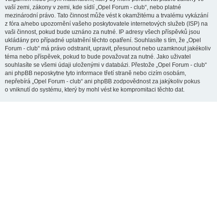
vaší zemi, zákony v zemi, kde sídlí „Opel Forum - club“, nebo platné
mezinárodní právo. Tato činnost může vést k okamžitému a trvalému vykázání
z fóra a/nebo upozornění vašeho poskytovatele internetových služeb (ISP) na
vaši činnost, pokud bude uznáno za nutné. IP adresy všech příspěvků jsou
ukládány pro případné uplatnění těchto opatření. Souhlasíte s tím, že „Opel
Forum - club“ má právo odstranit, upravit, přesunout nebo uzamknout jakékoliv
téma nebo příspěvek, pokud to bude považovat za nutné. Jako uživatel
souhlasíte se všemi údaji uloženými v databázi. Přestože „Opel Forum - club“
ani phpBB neposkytne tyto informace třetí straně nebo cizím osobám,
nepřebírá „Opel Forum - club“ ani phpBB zodpovědnost za jakýkoliv pokus
o vniknutí do systému, který by mohl vést ke kompromitaci těchto dat.