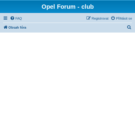
Opel Forum - club
FAQ
Registrovat
Přihlásit se
H
Obsah fóra
l
e
d
a
t