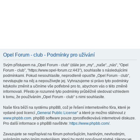
Opel Forum - club - Podmínky pro užívání
Svým přístupem na „Opel Forum - club“ (dále jen „my“, „naše“, „nás“, “Opel
Forum - club”, “https://www.opel-forum.cz:443”), souhlasíte s následujícími
podmínkami. Pokud nesouhlasíte, neprodleně opusťte „Opel Forum - club“,
nevstupujte na něj a nepoužívejte jej. Vyhrazujeme si právo tyto podmínky
kdykoliv změnit a učiníme vše potřebné pro to, abychom vás o této změně
informovali. Přesto je rozumné tyto podmínky průběžně sledovat vzhledem
k tomu, že používáním „Opel Forum - club“ s nimi souhlasíte.
Naše fóra běží na systému phpBB, což je řešení internetového fóra, které je
vydané pod licencí „
General Public License
“ a které je možno stáhnout z
www.phpbb.com
. phpBB software pouze zprostředkovává internetové diskuze.
Pro další informace o phpBB navštivte:
https://www.phpbb.com/
.
Zavazujete se nepřispívat na fórum pohoršujícím, hanlivým, nevhodným,
vulgárním nebo jiným materiálem, který by mohl porušovat platné zákony ve