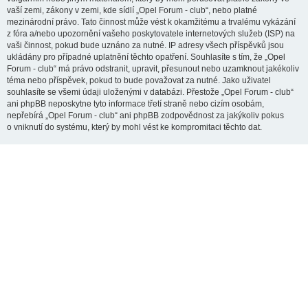
vaší zemi, zákony v zemi, kde sídlí „Opel Forum - club“, nebo platné
mezinárodní právo. Tato činnost může vést k okamžitému a trvalému vykázání
z fóra a/nebo upozornění vašeho poskytovatele internetových služeb (ISP) na
vaši činnost, pokud bude uznáno za nutné. IP adresy všech příspěvků jsou
ukládány pro případné uplatnění těchto opatření. Souhlasíte s tím, že „Opel
Forum - club“ má právo odstranit, upravit, přesunout nebo uzamknout jakékoliv
téma nebo příspěvek, pokud to bude považovat za nutné. Jako uživatel
souhlasíte se všemi údaji uloženými v databázi. Přestože „Opel Forum - club“
ani phpBB neposkytne tyto informace třetí straně nebo cizím osobám,
nepřebírá „Opel Forum - club“ ani phpBB zodpovědnost za jakýkoliv pokus
o vniknutí do systému, který by mohl vést ke kompromitaci těchto dat.