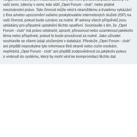
vaší zemi, zákony v zemi, kde sídlí „Opel Forum - club“, nebo platné
mezinárodní právo. Tato činnost může vést k okamžitému a trvalému vykázání
z fóra a/nebo upozornění vašeho poskytovatele internetových služeb (ISP) na
vaši činnost, pokud bude uznáno za nutné. IP adresy všech příspěvků jsou
ukládány pro případné uplatnění těchto opatření. Souhlasíte s tím, že „Opel
Forum - club“ má právo odstranit, upravit, přesunout nebo uzamknout jakékoliv
téma nebo příspěvek, pokud to bude považovat za nutné. Jako uživatel
souhlasíte se všemi údaji uloženými v databázi. Přestože „Opel Forum - club“
ani phpBB neposkytne tyto informace třetí straně nebo cizím osobám,
nepřebírá „Opel Forum - club“ ani phpBB zodpovědnost za jakýkoliv pokus
o vniknutí do systému, který by mohl vést ke kompromitaci těchto dat.