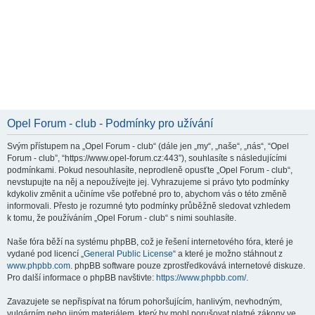
Opel Forum - club - Podmínky pro užívání
Svým přístupem na „Opel Forum - club“ (dále jen „my“, „naše“, „nás“, “Opel
Forum - club”, “https://www.opel-forum.cz:443”), souhlasíte s následujícími
podmínkami. Pokud nesouhlasíte, neprodleně opusťte „Opel Forum - club“,
nevstupujte na něj a nepoužívejte jej. Vyhrazujeme si právo tyto podmínky
kdykoliv změnit a učiníme vše potřebné pro to, abychom vás o této změně
informovali. Přesto je rozumné tyto podmínky průběžně sledovat vzhledem
k tomu, že používáním „Opel Forum - club“ s nimi souhlasíte.
Naše fóra běží na systému phpBB, což je řešení internetového fóra, které je
vydané pod licencí „
General Public License
“ a které je možno stáhnout z
www.phpbb.com
. phpBB software pouze zprostředkovává internetové diskuze.
Pro další informace o phpBB navštivte:
https://www.phpbb.com/
.
Zavazujete se nepřispívat na fórum pohoršujícím, hanlivým, nevhodným,
vulgárním nebo jiným materiálem, který by mohl porušovat platné zákony ve