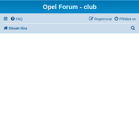
Opel Forum - club
FAQ
Registrovat
Přihlásit se
H
Obsah fóra
l
e
d
a
t